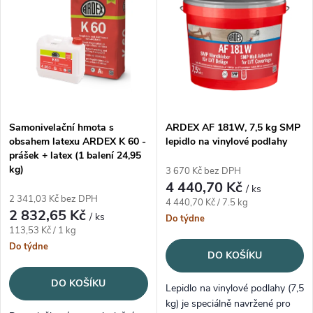
Abecedně
Samonivelační hmota s
ARDEX AF 181W, 7,5 kg SMP
obsahem latexu ARDEX K 60 -
lepidlo na vinylové podlahy
prášek + latex (1 balení 24,95
kg)
3 670 Kč bez DPH
4 440,70 Kč
/ ks
2 341,03 Kč bez DPH
Měrná cena:
4 440,70 Kč / 7.5 kg
2 832,65 Kč
/ ks
Do týdne
Měrná cena:
113,53 Kč / 1 kg
Do týdne
DO KOŠÍKU
DO KOŠÍKU
Lepidlo na vinylové podlahy (7,5
kg) je speciálně navržené pro