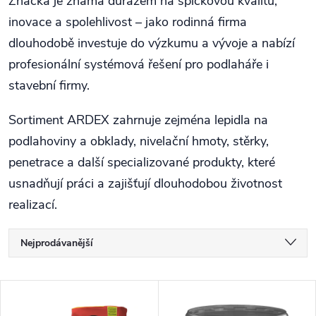
Značka je známá důrazem na špičkovou kvalitu,
inovace a spolehlivost – jako rodinná firma
dlouhodobě investuje do výzkumu a vývoje a nabízí
profesionální systémová řešení pro podlaháře i
stavební firmy.
Sortiment ARDEX zahrnuje zejména lepidla na
podlahoviny a obklady, nivelační hmoty, stěrky,
penetrace a další specializované produkty, které
usnadňují práci a zajišťují dlouhodobou životnost
realizací.
Řazení produktů
Nejprodávanější
Nejlevnější
Výpis produktů
Nejdražší