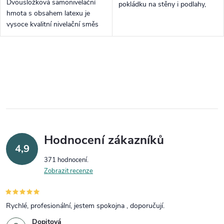
Dvousložková samonivelační
pokládku na stěny i podlahy,
hmota s obsahem latexu je
včetně oblastí s vysokým
vysoce kvalitní nivelační směs
zatížením a vlhkých prostor.
vhodná pro přípravu podkladů
Snadno se nanáší válečkem,...
před pokládkou podlahových
krytin. Díky své speciální
Ovládací prvky výpisu
receptuře...
Hodnocení zákazníků
4,9
371 hodnocení
Zobrazit recenze
Rychlé, profesionální, jestem spokojna , doporučují.
Dopitová