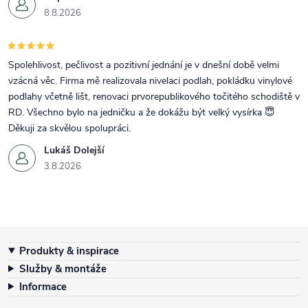
8.8.2026
Spolehlivost, pečlivost a pozitivní jednání je v dnešní době velmi
vzácná věc. Firma mě realizovala nivelaci podlah, pokládku vinylové
podlahy včetně lišt, renovaci prvorepublikového točitého schodiště v
RD. Všechno bylo na jedničku a že dokážu být velký vysírka 😇
Děkuji za skvělou spolupráci.
Lukáš Dolejší
3.8.2026
Zápatí
Produkty & inspirace
Služby & montáže
Informace