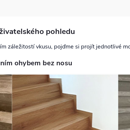
živatelského pohledu
m záležitostí vkusu, pojďme si projít jednotlivé m
rdním ohybem bez nosu