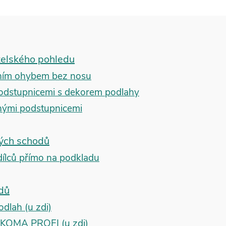
telského pohledu
dním ohybem bez nosu
podstupnicemi s dekorem podlahy
inými podstupnicemi
vých schodů
dílců přímo na podkladu
odů
odlah (u zdi)
BUKOMA PROFI (u zdi)