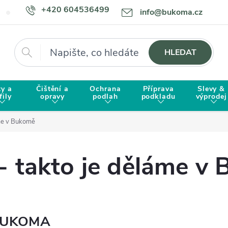
+420 604536499
info@bukoma.cz
Doprava a platba
Proč zvolit BUKOMU?
Hledat
HLEDAT
ty a
Čištění a
Ochrana
Příprava
Slevy &
fily
opravy
podlah
podkladu
výprodej
áme v Bukomě
 - takto je děláme v
y BUKOMA