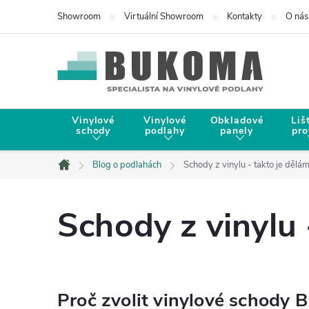
Showroom
Virtuální Showroom
Kontakty
O nás
Vinylové
Vinylové
Obkladové
Liš
schody
podlahy
panely
pro
Blog o podlahách
Schody z vinylu - takto je děl
Domů
Schody z vinylu
Proč zvolit vinylové schod