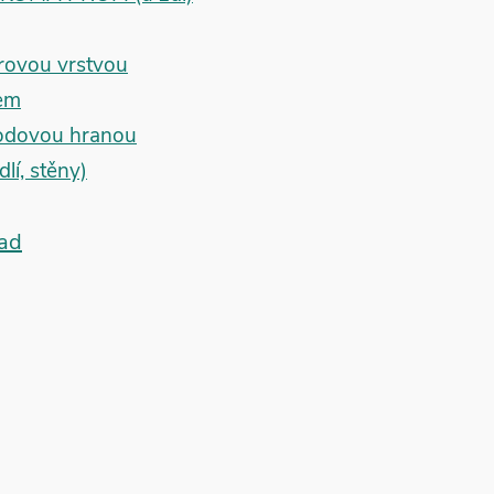
rovou vrstvou
bem
hodovou hranou
lí, stěny)
lad