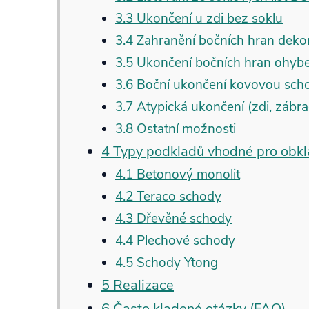
3.3 Ukončení u zdi bez soklu
3.4 Zahranění bočních hran deko
3.5 Ukončení bočních hran ohy
3.6 Boční ukončení kovovou sc
3.7 Atypická ukončení (zdi, zábrad
3.8 Ostatní možnosti
4 Typy podkladů vhodné pro obk
4.1 Betonový monolit
4.2 Teraco schody
4.3 Dřevěné schody
4.4 Plechové schody
4.5 Schody Ytong
5 Realizace
6 Často kladené otázky (FAQ)