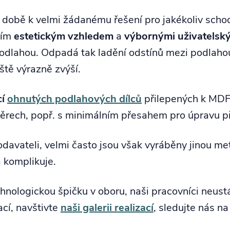
obě k velmi žádanému řešení pro jakékoliv schodiš
ším
estetickým vzhledem
a
výbornými uživatelský
dlahou. Odpadá tak ladění odstínů mezi podlahou
ště výrazně zvýší.
cí
ohnutých podlahových dílců
přilepených k MDF
ech, popř. s minimálním přesahem pro úpravu při 
dodavateli, velmi často jsou však vyráběny jinou 
a komplikuje.
ologickou špičku v oboru, naši pracovníci neustál
ací, navštivte
naši galerii realizací
, sledujte nás n