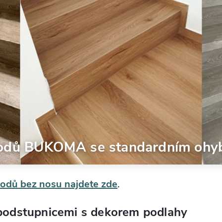
hodů BUKOMA se standardním oh
chodů bez nosu najdete zde
.
 podstupnicemi s dekorem podlahy