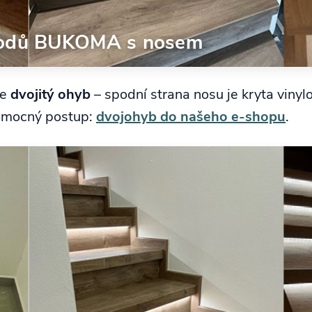
chodů BUKOMA s nosem
me
dvojitý ohyb
– spodní strana nosu je kryta viny
pomocný postup:
dvojohyb do našeho e-shopu
.