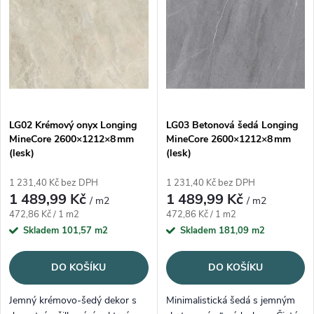
Abecedně
LG02 Krémový onyx Longing
LG03 Betonová šedá Longing
MineCore 2600×1212×8 mm
MineCore 2600×1212×8 mm
(lesk)
(lesk)
1 231,40 Kč bez DPH
1 231,40 Kč bez DPH
1 489,99 Kč
1 489,99 Kč
/ m2
/ m2
Měrná cena:
Měrná cena:
472,86 Kč / 1 m2
472,86 Kč / 1 m2
Skladem
101,57 m2
Skladem
181,09 m2
DO KOŠÍKU
DO KOŠÍKU
Jemný krémovo‑šedý dekor s
Minimalistická šedá s jemným