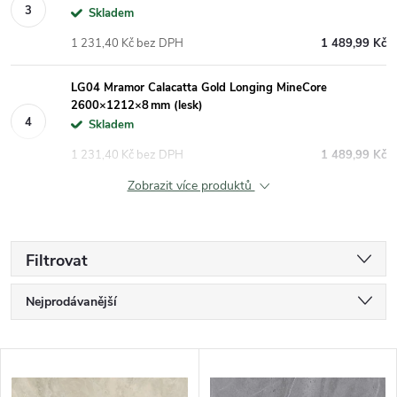
Skladem
1 231,40 Kč bez DPH
1 489,99 Kč
LG04 Mramor Calacatta Gold Longing MineCore
2600×1212×8 mm (lesk)
Skladem
1 231,40 Kč bez DPH
1 489,99 Kč
Zobrazit více produktů
Filtrovat
Řazení produktů
Nejprodávanější
Nejlevnější
Výpis produktů
Nejdražší