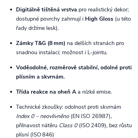
Digitálně tištěná vrstva
pro realistický dekor;
dostupné povrchy zahrnují i
High Gloss
(u této
řady držíme lesk).
Zámky T&G (8 mm)
na delších stranách pro
snadnou instalaci; možnost i L‑jointu.
Voděodolné, rozměrově stabilní, odolné proti
plísním a skvrnám.
Třída reakce na oheň A
a nízké emise.
Technické zkoušky: odolnost proti skvrnám
Index 0 – neovlivněno
(EN ISO 26987),
přilnavost nátěru
Class 0
(ISO 2409), bez růstu
plísní (ISO 846)