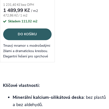
1 231,40 Kč bez DPH
1 489,99 Kč
/ m2
Měrná cena:
472,86 Kč / 1 m2
Skladem
111,02 m2
DO KOŠÍKU
Tmavý mramor s modrošedými
žilami a dramatickou kresbou.
Elegantní řešení pro sprchové
kouty, koupelny i
reprezentativní stěny.
Ovládací prvky výpisu
Klíčové vlastnosti:
Minerální kalcium‑silikátová deska
: bez plastů
a bez aldehydů.