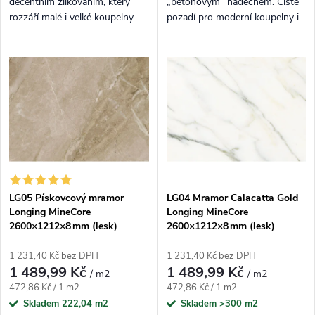
decentním žilkováním, který
„betonovým“ nádechem. Čisté
rozzáří malé i velké koupelny.
pozadí pro moderní koupelny i
technické místnosti.
LG05 Pískovcový mramor
LG04 Mramor Calacatta Gold
Longing MineCore
Longing MineCore
2600×1212×8 mm (lesk)
2600×1212×8 mm (lesk)
1 231,40 Kč bez DPH
1 231,40 Kč bez DPH
1 489,99 Kč
1 489,99 Kč
/ m2
/ m2
Měrná cena:
Měrná cena:
472,86 Kč / 1 m2
472,86 Kč / 1 m2
Skladem
222,04 m2
Skladem
>300 m2