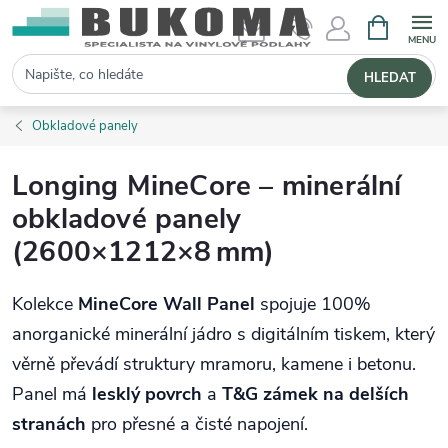
NÁKUPNÍ 
Hledat
HLEDAT
Obkladové panely
Longing MineCore – minerální
obkladové panely
(2600×1212×8 mm)
Kolekce
MineCore Wall Panel
spojuje 100%
anorganické minerální jádro s digitálním tiskem, který
věrně převádí struktury mramoru, kamene i betonu.
Panel má
lesklý povrch
a
T&G zámek na delších
stranách
pro přesné a čisté napojení.