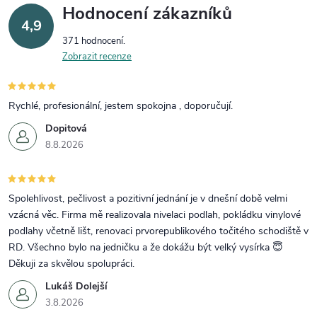
Hodnocení zákazníků
4,9
371 hodnocení
Zobrazit recenze
Rychlé, profesionální, jestem spokojna , doporučují.
Dopitová
8.8.2026
Spolehlivost, pečlivost a pozitivní jednání je v dnešní době velmi
vzácná věc. Firma mě realizovala nivelaci podlah, pokládku vinylové
podlahy včetně lišt, renovaci prvorepublikového točitého schodiště v
RD. Všechno bylo na jedničku a že dokážu být velký vysírka 😇
Děkuji za skvělou spolupráci.
Lukáš Dolejší
3.8.2026