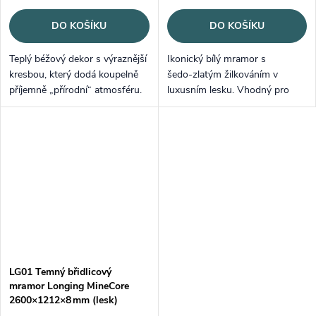
DO KOŠÍKU
DO KOŠÍKU
Teplý béžový dekor s výraznější
Ikonický bílý mramor s
kresbou, který dodá koupelně
šedo‑zlatým žilkováním v
příjemně „přírodní“ atmosféru.
luxusním lesku. Vhodný pro
světlé, nadčasové koupelny.
LG01 Temný břidlicový
mramor Longing MineCore
2600×1212×8 mm (lesk)