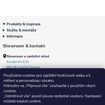
Zápatí
Produkty & inspirace
Služby & montáže
Informace
Showroom & kontakt
Showroom a centrální sklad
Kovalovice E33
664 06 Viničné Šumice
okr. Brno‑venkov, ČR
Používáme cookies pro zajištění funkčnosti webu a k
+420 604 536 499
měření a personalizaci obsahu.
Kliknutím na „Přijmout vše“ souhlasíte s použitím všech
Po–Pá:
7:30–16:00
cookies.
Středa:
do 18:00
„Odmítnout vše“ povolí pouze nezbytné soubory. Nastavení
Sobota:
8:00–10:00
můžete kdykoli změnit.