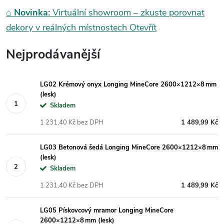
⌂
Novinka:
Virtuální showroom – zkuste porovnat
dekory v reálných místnostech
Otevřít
Nejprodávanější
LG02 Krémový onyx Longing MineCore 2600×1212×8 mm
(lesk)
Skladem
1 231,40 Kč bez DPH
1 489,99 Kč
LG03 Betonová šedá Longing MineCore 2600×1212×8 mm
(lesk)
Skladem
1 231,40 Kč bez DPH
1 489,99 Kč
LG05 Pískovcový mramor Longing MineCore
2600×1212×8 mm (lesk)