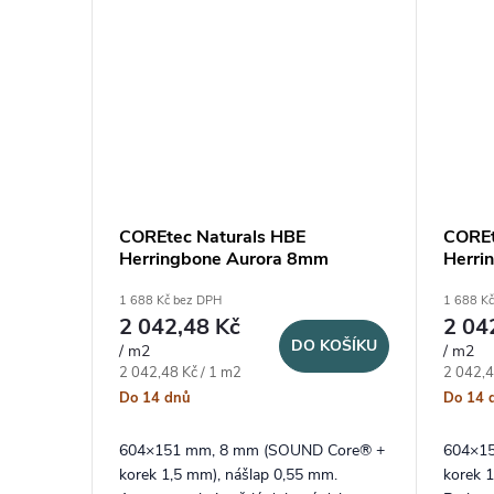
COREtec Naturals HBE
COREt
Herringbone Aurora 8mm
Herri
1 688 Kč bez DPH
1 688 K
2 042,48 Kč
2 04
DO KOŠÍKU
/ m2
/ m2
Měrná cena:
Měrná c
2 042,48 Kč / 1 m2
2 042,4
Do 14 dnů
Do 14 
604×151 mm, 8 mm (SOUND Core® +
604×1
korek 1,5 mm), nášlap 0,55 mm.
korek 