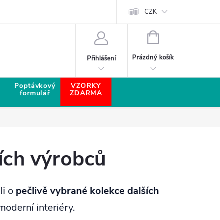
CZK
NÁKUPNÍ KOŠÍK
Prázdný košík
Přihlášení
Poptávkový
VZORKY
formulář
ZDARMA
ích výrobců
li o
pečlivě vybrané kolekce dalších
moderní interiéry.