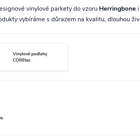
designové vinylové parkety do vzoru
Herringbone
i
odukty vybíráme s důrazem na kvalitu, dlouhou ž
Vinylové podlahy
COREtec
mm