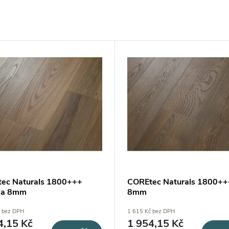
ec Naturals 1800+++
COREtec Naturals 1800++
ia 8mm
8mm
č bez DPH
1 615 Kč bez DPH
4,15 Kč
1 954,15 Kč