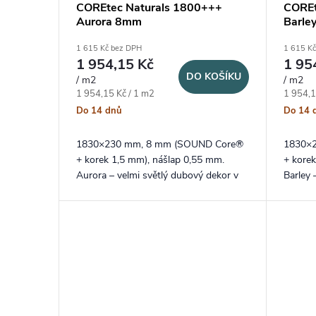
COREtec Naturals 1800+++
COREt
Aurora 8mm
Barle
1 615 Kč bez DPH
1 615 K
1 954,15 Kč
1 95
DO KOŠÍKU
/ m2
/ m2
Měrná cena:
Měrná c
1 954,15 Kč / 1 m2
1 954,1
Do 14 dnů
Do 14 
1830×230 mm, 8 mm (SOUND Core®
1830×
+ korek 1,5 mm), nášlap 0,55 mm.
+ kore
Aurora – velmi světlý dubový dekor v
Barley 
dlouhém XXL formátu lamel a
XXL fo
probarvenou V drážkou na delších
drážkou
stranách.