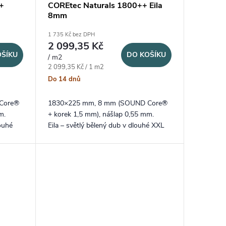
+
COREtec Naturals 1800++ Eila
8mm
1 735 Kč bez DPH
2 099,35 Kč
OŠÍKU
DO KOŠÍKU
/ m2
Měrná cena:
2 099,35 Kč / 1 m2
Do 14 dnů
Core®
1830×225 mm, 8 mm (SOUND Core®
m.
+ korek 1,5 mm), nášlap 0,55 mm.
ouhé
Eila – světlý bělený dub v dlouhé XXL
ená
lamele a speciální V4 stlačená spára.