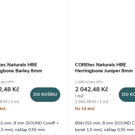
ec Naturals HBE
COREtec Naturals HBE
ngbone Barley 8mm
Herringbone Juniper 8mm
č bez DPH
1 688 Kč bez DPH
2,48 Kč
2 042,48 Kč
DO KOŠÍKU
DO K
/ m2
ena:
Měrná cena:
8 Kč / 1 m2
2 042,48 Kč / 1 m2
dnů
Do 14 dnů
51 mm, 8 mm (SOUND Core® +
604×151 mm, 8 mm (SOUND C
1,5 mm), nášlap 0,55 mm.
korek 1,5 mm), nášlap 0,55 mm.