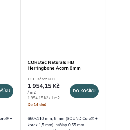
COREtec Naturals HB
Herringbone Acorn 8mm
1 615 Kč bez DPH
1 954,15 Kč
OŠÍKU
DO KOŠÍKU
/ m2
Měrná cena:
1 954,15 Kč / 1 m2
Do 14 dnů
ore® +
660×110 mm, 8 mm (SOUND Core® +
korek 1,5 mm), nášlap 0,55 mm.