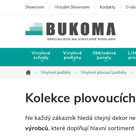
Showroom
Virtuální Showroom
Kontakty
O nás
Vinylové
Vinylové
Obkladové
Liš
schody
podlahy
panely
pro
Vinylové podlahy
Vinylové plovoucí podlahy
Domů
Kolekce plovoucích
Ne každý zákazník hledá stejný dekor neb
výrobců
, které doplňují hlavní sortimen