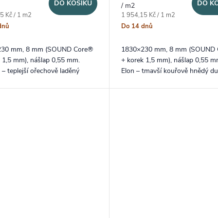
DO KOŠÍKU
DO K
/ m2
ena:
Měrná cena:
5 Kč / 1 m2
1 954,15 Kč / 1 m2
dnů
Do 14 dnů
230 mm, 8 mm (SOUND Core®
1830×230 mm, 8 mm (SOUND 
k 1,5 mm), nášlap 0,55 mm.
+ korek 1,5 mm), nášlap 0,55 m
 – teplejší ořechově laděný
Elon – tmavší kouřově hnědý du
v dlouhém XXL formátu lamel a
dlouhém XXL formátu lamel a
enou V drážkou na delších...
probarvenou V drážkou na delš
stranách.