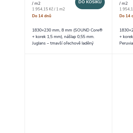
DO KOŠÍKU
/ m2
/ m2
Měrná cena:
Měrná c
1 954,15 Kč / 1 m2
1 954,1
Do 14 dnů
Do 14 
1830×230 mm, 8 mm (SOUND Core®
1830×
+ korek 1,5 mm), nášlap 0,55 mm.
+ kore
Juglans – tmavší ořechově laděný
Peruvia
dekor v dlouhém XXL formátu lamel a
dekor 
probarvenou V drážkou na delších
probarv
stranách.