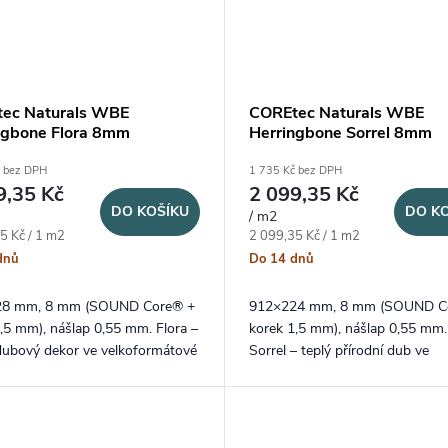
ec Naturals WBE
COREtec Naturals WBE
ngbone Flora 8mm
Herringbone Sorrel 8mm
č bez DPH
1 735 Kč bez DPH
9,35 Kč
2 099,35 Kč
DO KOŠÍKU
DO K
/ m2
ena:
Měrná cena:
5 Kč / 1 m2
2 099,35 Kč / 1 m2
dnů
Do 14 dnů
28 mm, 8 mm (SOUND Core® +
912×224 mm, 8 mm (SOUND C
,5 mm), nášlap 0,55 mm. Flora –
korek 1,5 mm), nášlap 0,55 mm.
 dubový dekor ve velkoformátové
Sorrel – teplý přírodní dub ve
gbone skladbě
velkoformátové herringbone skl