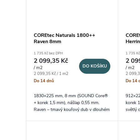
COREtec Naturals 1800++
COREt
Raven 8mm
Herri
1 735 Kč bez DPH
1 735 K
2 099,35 Kč
2 09
DO KOŠÍKU
/ m2
/ m2
Měrná cena:
Měrná c
2 099,35 Kč / 1 m2
2 099,3
Do 14 dnů
Do 14 
1830×225 mm, 8 mm (SOUND Core®
912×2
+ korek 1,5 mm), nášlap 0,55 mm.
korek 1
Raven – tmavý kouřový dub v dlouhém
světlý
XXL formátu lamel a speciální V4
herrin
stlačená spára.