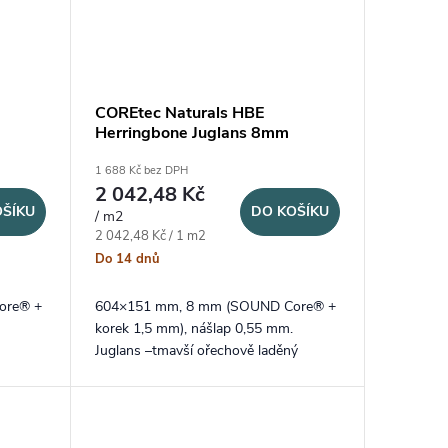
COREtec Naturals HBE
Herringbone Juglans 8mm
1 688 Kč bez DPH
2 042,48 Kč
OŠÍKU
DO KOŠÍKU
/ m2
Měrná cena:
2 042,48 Kč / 1 m2
Do 14 dnů
ore® +
604×151 mm, 8 mm (SOUND Core® +
korek 1,5 mm), nášlap 0,55 mm.
Juglans –tmavší ořechově laděný
adbě
dekor ve vzoru rybí kosti s výraznou
kresbou dřeva a elegantním...