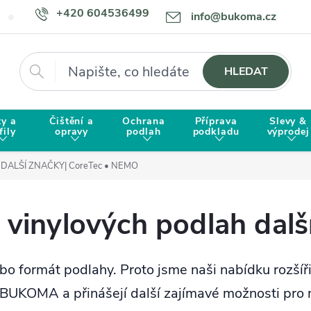
+420 604536499
info@bukoma.cz
Doprava a platba
Proč zvolit BUKOMU?
Hledat
HLEDAT
ty a
Čištění a
Ochrana
Příprava
Slevy &
fily
opravy
podlah
podkladu
výprodej
DALŠÍ ZNAČKY| CoreTec • NEMO
 vinylových podlah dalš
o formát podlahy. Proto jsme naši nabídku rozšíři
t BUKOMA a přinášejí další zajímavé možnosti pro 