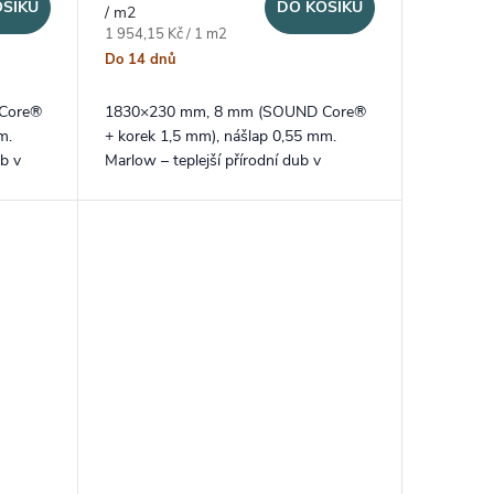
OŠÍKU
DO KOŠÍKU
/ m2
Měrná cena:
1 954,15 Kč / 1 m2
Do 14 dnů
Core®
1830×230 mm, 8 mm (SOUND Core®
m.
+ korek 1,5 mm), nášlap 0,55 mm.
b v
Marlow – teplejší přírodní dub v
dlouhém XXL formátu lamel a
ích
probarvenou V drážkou na delších
stranách.