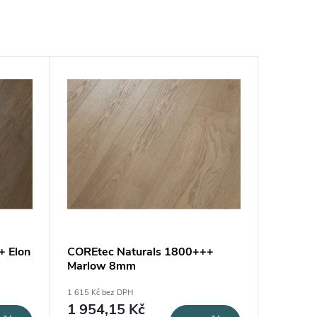
+ Elon
COREtec Naturals 1800+++
Marlow 8mm
1 615 Kč bez DPH
1 954,15 Kč