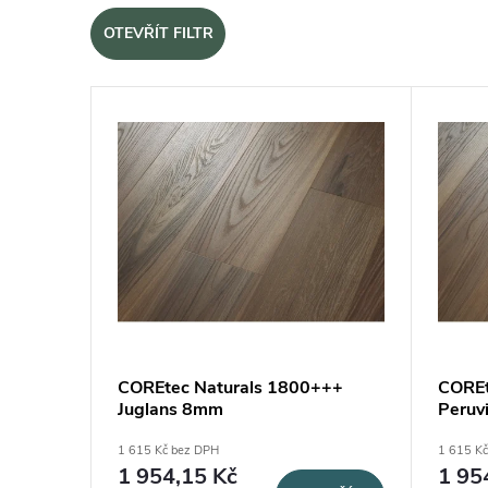
OTEVŘÍT FILTR
Výpis produktů
COREtec Naturals 1800+++
COREt
Juglans 8mm
Peruv
1 615 Kč bez DPH
1 615 K
1 954,15 Kč
1 95