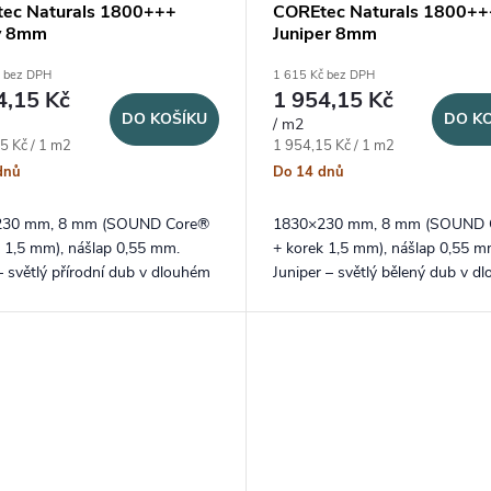
ec Naturals 1800+++
COREtec Naturals 1800++
y 8mm
Juniper 8mm
č bez DPH
1 615 Kč bez DPH
4,15 Kč
1 954,15 Kč
DO KOŠÍKU
DO K
/ m2
ena:
Měrná cena:
5 Kč / 1 m2
1 954,15 Kč / 1 m2
dnů
Do 14 dnů
230 mm, 8 mm (SOUND Core®
1830×230 mm, 8 mm (SOUND 
k 1,5 mm), nášlap 0,55 mm.
+ korek 1,5 mm), nášlap 0,55 m
– světlý přírodní dub v dlouhém
Juniper – světlý bělený dub v dl
rmátu lamel a probarvenou V
XXL lamele a speciální V4 stlač
 na delších stranách.
spára.