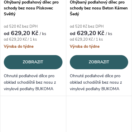
Ohýbaný podlahový dílec pro
Ohýbaný podlahový dílec pro
schody bez nosu Pískovec
schody bez nosu Beton Kámen
Světlý
Šedý
od 520 Kč bez DPH
od 520 Kč bez DPH
629,20 Kč
629,20 Kč
od
od
/ ks
/ ks
Měrná cena:
Měrná cena:
od 629,20 Kč / 1 ks
od 629,20 Kč / 1 ks
Výroba do týdne
Výroba do týdne
ZOBRAZIT
ZOBRAZIT
Ohnuté podlahové dílce pro
Ohnuté podlahové dílce pro
obklad schodiště bez nosu z
obklad schodiště bez nosu z
vinylové podlahy BUKOMA
vinylové podlahy BUKOMA
STONE U-CLICK XL -
STONE U-CLICK XL - BETON
PÍSKOVEC SVĚTLÝ.
KÁMEN ŠEDÝ.