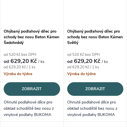
Ohýbaný podlahový dílec pro
Ohýbaný podlahový dílec pro
schody bez nosu Beton Kámen
schody bez nosu Beton Kámen
Šedohnědý
Světlý
od 520 Kč bez DPH
od 520 Kč bez DPH
629,20 Kč
629,20 Kč
od
od
/ ks
/ ks
Měrná cena:
Měrná cena:
od 629,20 Kč / 1 ks
od 629,20 Kč / 1 ks
Výroba do týdne
Výroba do týdne
ZOBRAZIT
ZOBRAZIT
Ohnuté podlahové dílce pro
Ohnuté podlahové dílce pro
obklad schodiště bez nosu z
obklad schodiště bez nosu z
vinylové podlahy BUKOMA
vinylové podlahy BUKOMA
STONE U-CLICK XL - BETON
STONE U-CLICK XL - BETON