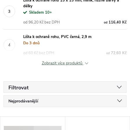
Lišta k ochraně rohu 15 x 15 mm, hliník, různé barvy a
délky
Skladem 10+
od 96,20 Kč bez DPH
116,40 Kč
od
Lišta k ochraně rohu, PVC černá, 2,9 m
Do 3 dnů
od 60 Kč bez DPH
72,60 Kč
od
Zobrazit více produktů
Filtrovat
Řazení produktů
Nejprodávanější
Nejlevnější
Nejdražší
Výpis produktů