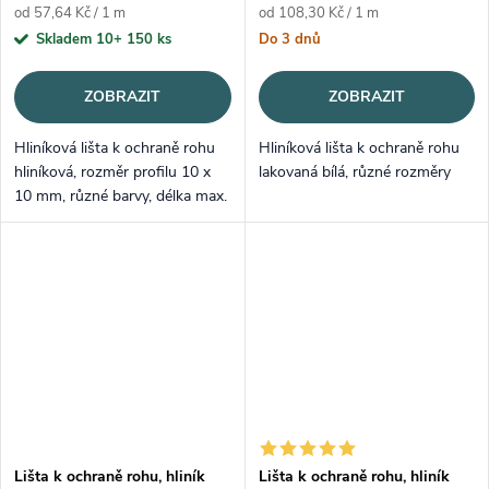
Měrná cena:
Měrná cena:
od 57,64 Kč / 1 m
od 108,30 Kč / 1 m
Skladem 10+
150 ks
Do 3 dnů
ZOBRAZIT
ZOBRAZIT
Hliníková lišta k ochraně rohu
Hliníková lišta k ochraně rohu
hliníková, rozměr profilu 10 x
lakovaná bílá, různé rozměry
10 mm, různé barvy, délka max.
2,7 m
Lišta k ochraně rohu, hliník
Lišta k ochraně rohu, hliník