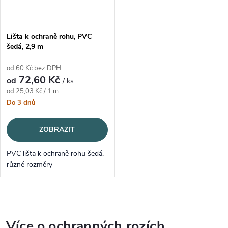
Lišta k ochraně rohu, PVC
šedá, 2,9 m
od 60 Kč bez DPH
72,60 Kč
od
/ ks
Měrná cena:
od 25,03 Kč / 1 m
Do 3 dnů
ZOBRAZIT
PVC lišta k ochraně rohu šedá,
různé rozměry
Ovládací prvky výpisu
Více o ochranných rozích