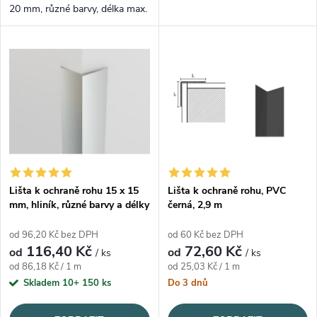
20 mm, různé barvy, délka max.
2,7 m
Lišta k ochraně rohu 15 x 15
Lišta k ochraně rohu, PVC
mm, hliník, různé barvy a délky
černá, 2,9 m
od 96,20 Kč bez DPH
od 60 Kč bez DPH
116,40 Kč
72,60 Kč
od
od
/ ks
/ ks
Měrná cena:
Měrná cena:
od 86,18 Kč / 1 m
od 25,03 Kč / 1 m
Skladem 10+
150 ks
Do 3 dnů