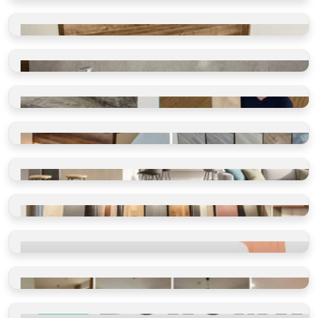
GALERIE REALIZACÍ
Schody, koupelny, restaurace
VINYLOVÉ SCHODY
Takto je děláme v BUKOMĚ
VINYLOVÉ KOUPELNY
Ano, olepujeme i zdi
BLOG O PODLAHÁCH
Ano, olepujeme i zdi
SHOWROOM
Vidět, cítit, vybrat
VINYLOVÉ PODLAHY
Výběr dle místností
VINYLOVÉ PODLAHY
Výběr dle parametrů
HODNOCENÍ
Ověřeno spokojenými zákazníky
REFERENCE
Příběhy našich klientů