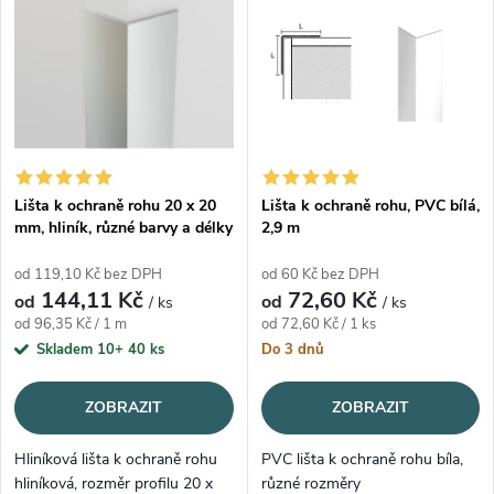
Abecedně
Lišta k ochraně rohu 20 x 20
Lišta k ochraně rohu, PVC bílá,
mm, hliník, různé barvy a délky
2,9 m
od 119,10 Kč bez DPH
od 60 Kč bez DPH
144,11 Kč
72,60 Kč
od
od
/ ks
/ ks
Měrná cena:
Měrná cena:
od 96,35 Kč / 1 m
od 72,60 Kč / 1 ks
Skladem 10+
40 ks
Do 3 dnů
ZOBRAZIT
ZOBRAZIT
Hliníková lišta k ochraně rohu
PVC lišta k ochraně rohu bíla,
hliníková, rozměr profilu 20 x
různé rozměry