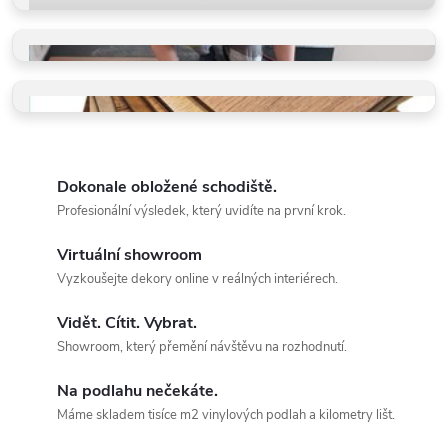
PROČ VYBRAT BUKOMU
Více než schody a vinyl
PROFI POKLÁDKY
Takto je děláme v BUKOMĚ
VZORKY ZDARMA
Dotkněte se kvality a vyberte
Dokonale obložené schodiště.
Profesionální výsledek, který uvidíte na první krok.
Virtuální showroom
Vyzkoušejte dekory online v reálných interiérech.
Vidět. Cítit. Vybrat.
Showroom, který přemění návštěvu na rozhodnutí.
Na podlahu nečekáte.
Máme skladem tisíce m2 vinylových podlah a kilometry lišt.