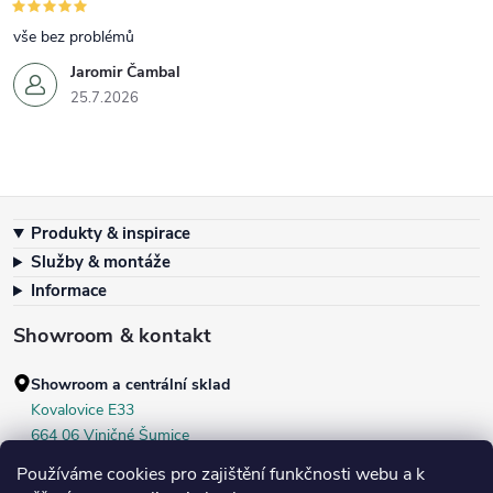
vše bez problémů
Jaromir Čambal
25.7.2026
Zápatí
Produkty & inspirace
Služby & montáže
Informace
Showroom & kontakt
Showroom a centrální sklad
Kovalovice E33
664 06 Viničné Šumice
okr. Brno‑venkov, ČR
Používáme cookies pro zajištění funkčnosti webu a k
+420 604 536 499