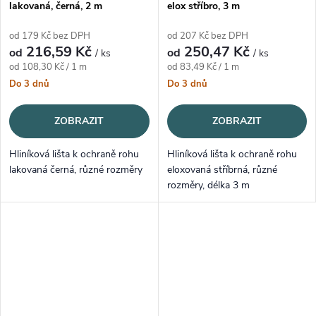
lakovaná, černá, 2 m
elox stříbro, 3 m
od 179 Kč bez DPH
od 207 Kč bez DPH
216,59 Kč
250,47 Kč
od
od
/ ks
/ ks
Měrná cena:
Měrná cena:
od 108,30 Kč / 1 m
od 83,49 Kč / 1 m
Do 3 dnů
Do 3 dnů
ZOBRAZIT
ZOBRAZIT
Hliníková lišta k ochraně rohu
Hliníková lišta k ochraně rohu
lakovaná černá, různé rozměry
eloxovaná stříbrná, různé
rozměry, délka 3 m