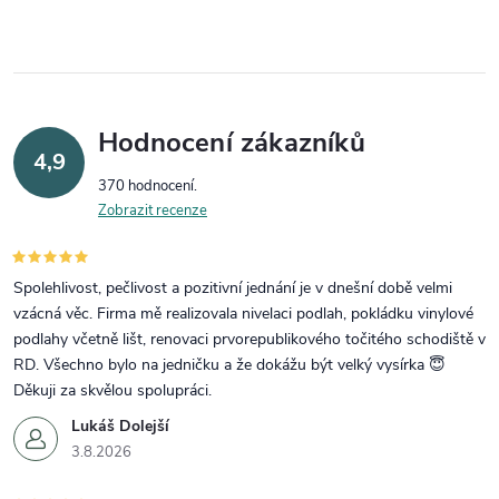
Hodnocení zákazníků
4,9
370 hodnocení
Zobrazit recenze
Spolehlivost, pečlivost a pozitivní jednání je v dnešní době velmi
vzácná věc. Firma mě realizovala nivelaci podlah, pokládku vinylové
podlahy včetně lišt, renovaci prvorepublikového točitého schodiště v
RD. Všechno bylo na jedničku a že dokážu být velký vysírka 😇
Děkuji za skvělou spolupráci.
Lukáš Dolejší
3.8.2026