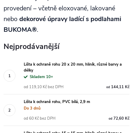
provedení – včetně eloxované, lakované
nebo
dekorové úpravy ladící s podlahami
BUKOMA®
.
Nejprodávanější
Lišta k ochraně rohu 20 x 20 mm, hliník, různé barvy a
délky
Skladem 10+
od 119,10 Kč bez DPH
144,11 Kč
od
Lišta k ochraně rohu, PVC bílá, 2,9 m
Do 3 dnů
od 60 Kč bez DPH
72,60 Kč
od