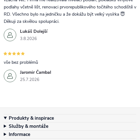
podlahy včetně lišt, renovaci prvorepublikového točitého schodiště v
RD. Všechno bylo na jedničku a že dokážu být velký vysírka 😇
Děkuji za skvělou spolupráci.
Lukáš Dolejší
3.8.2026
vše bez problémů
Jaromir Čambal
25.7.2026
Zápatí
Produkty & inspirace
Služby & montáže
Informace