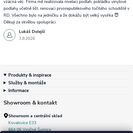
vzácná věc. Firma mě realizovala nivelaci podlah, pokládku vinylové
podlahy včetně lišt, renovaci prvorepublikového točitého schodiště v
RD. Všechno bylo na jedničku a že dokážu být velký vysírka 😇
Děkuji za skvělou spolupráci.
Lukáš Dolejší
3.8.2026
Zápatí
Produkty & inspirace
Služby & montáže
Informace
Showroom & kontakt
Showroom a centrální sklad
Kovalovice E33
664 06 Viničné Šumice