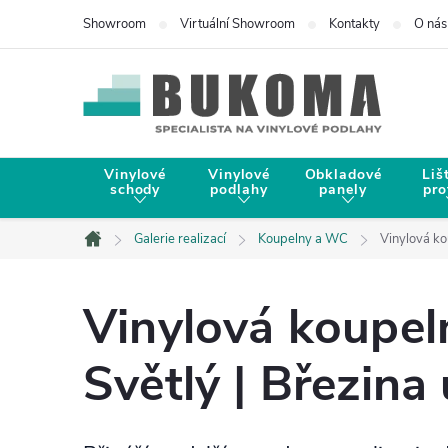
Showroom
Virtuální Showroom
Kontakty
O nás
Vinylové
Vinylové
Obkladové
Liš
schody
podlahy
panely
pro
Galerie realizací
Koupelny a WC
Vinylová k
Domů
Vinylová koupe
Světlý | Březina