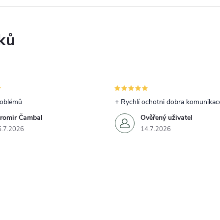
ků
roblémů
+ Rychlí ochotni dobra komunikac
aromir Čambal
Ověřený uživatel
5.7.2026
14.7.2026