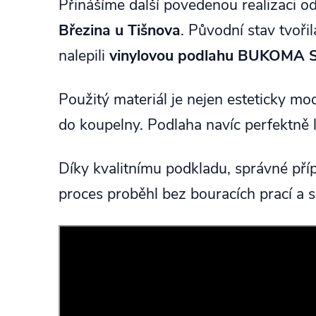
Přinášíme další povedenou realizaci o
Březina u Tišnova
. Původní stav tvoři
nalepili
vinylovou podlahu BUKOMA S
Použitý materiál je nejen esteticky mod
do koupelny. Podlaha navíc perfektně l
Díky kvalitnímu podkladu, správné pří
proces proběhl bez bouracích prací a s