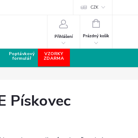
CZK
NÁKUPNÍ KOŠÍK
Prázdný košík
Přihlášení
Poptávkový
VZORKY
formulář
ZDARMA
E Pískovec