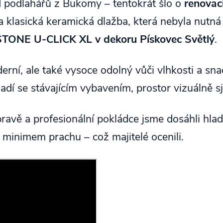
d podlahářů z Bukomy – tentokrát šlo o
renovac
la klasická keramická dlažba, která nebyla nutn
TONE U-CLICK XL v dekoru Pískovec Světlý
.
erní, ale také vysoce odolný vůči vlhkosti a sn
adí se stávajícím vybavením, prostor vizuálně s
pravě a profesionální pokládce jsme dosáhli hla
 minimem prachu – což majitelé ocenili.