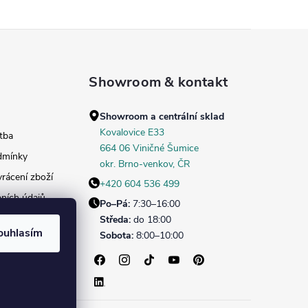
Showroom & kontakt
Showroom a centrální sklad
Kovalovice E33
tba
664 06 Viničné Šumice
dmínky
okr. Brno‑venkov, ČR
rácení zboží
+420 604 536 499
ních údajů
Po–Pá:
7:30–16:00
daných dekorů
Středa:
do 18:00
ouhlasím
Sobota:
8:00–10:00