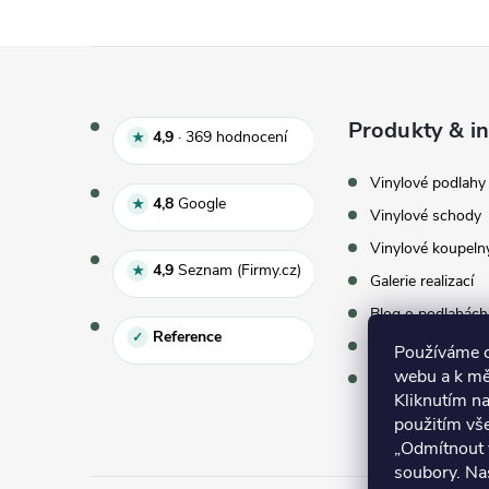
Zápatí
Produkty & in
Hodnocení e‑shopu 4,9 z 5, 
4,9
·
369
hodnocení
★
Vinylové podlahy
Hodnocení Google 4,8 z 5
4,8
Google
★
Vinylové schody
Vinylové koupeln
Hodnocení Seznam 4,9 z 5
4,9
Seznam (Firmy.cz)
★
Galerie realizací
Blog o podlahách
Reference
✓
Vzorky zdarma
Používáme co
webu a k mě
Virtuální showr
Kliknutím na
použitím vš
„Odmítnout 
soubory. Na