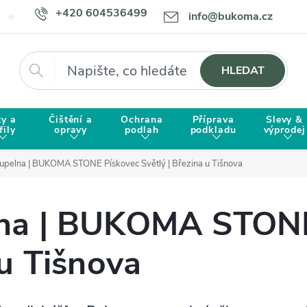
+420 604536499
info@bukoma.cz
Doprava a platba
Proč zvolit BUKOMU?
Hledat
HLEDAT
ty a
Čištění a
Ochrana
Příprava
Slevy &
fily
opravy
podlah
podkladu
výprodej
oupelna | BUKOMA STONE Pískovec Světlý | Březina u Tišnova
lna | BUKOMA STON
 u Tišnova