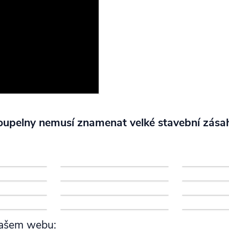
oupelny nemusí znamenat velké stavební zása
 našem webu: