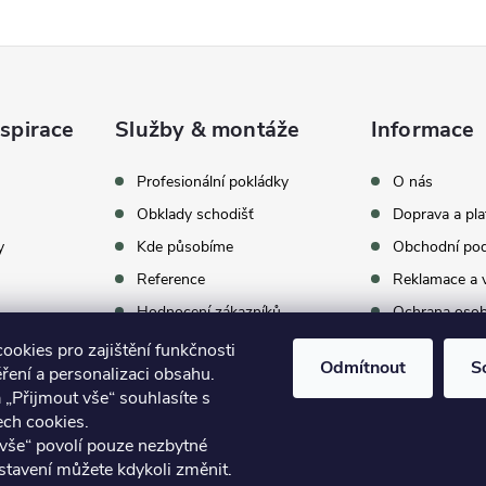
spirace
Služby & montáže
Informace
celkem
369
hodnocení
Profesionální pokládky
O nás
Obklady schodišť
Doprava a pla
y
Kde působíme
Obchodní po
Reference
Reklamace a v
Hodnocení zákazníků
Ochrana osob
Proč vybrat BUKOMU
Archív vypro
okies pro zajištění funkčnosti
Odmítnout
S
ření a personalizaci obsahu.
oom
Kontakty
 „Přijmout vše“ souhlasíte s
ech cookies.
vše“ povolí pouze nezbytné
stavení můžete kdykoli změnit.