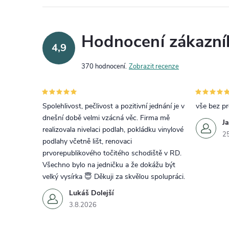
Hodnocení zákazní
4,9
370 hodnocení
Zobrazit recenze
Spolehlivost, pečlivost a pozitivní jednání je v
vše bez p
dnešní době velmi vzácná věc. Firma mě
J
realizovala nivelaci podlah, pokládku vinylové
2
podlahy včetně lišt, renovaci
prvorepublikového točitého schodiště v RD.
Všechno bylo na jedničku a že dokážu být
velký vysírka 😇 Děkuji za skvělou spolupráci.
Lukáš Dolejší
3.8.2026