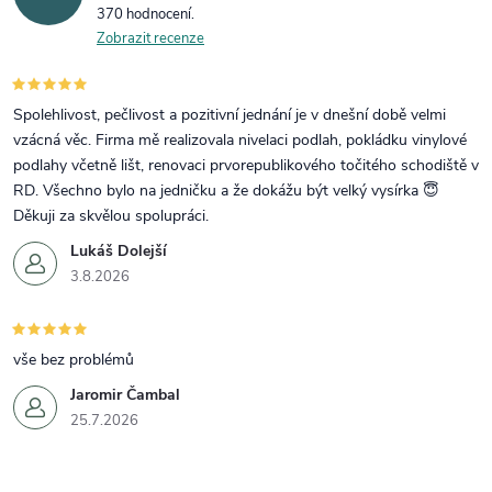
370 hodnocení
Zobrazit recenze
Spolehlivost, pečlivost a pozitivní jednání je v dnešní době velmi
vzácná věc. Firma mě realizovala nivelaci podlah, pokládku vinylové
podlahy včetně lišt, renovaci prvorepublikového točitého schodiště v
RD. Všechno bylo na jedničku a že dokážu být velký vysírka 😇
Děkuji za skvělou spolupráci.
Lukáš Dolejší
3.8.2026
vše bez problémů
Jaromir Čambal
25.7.2026