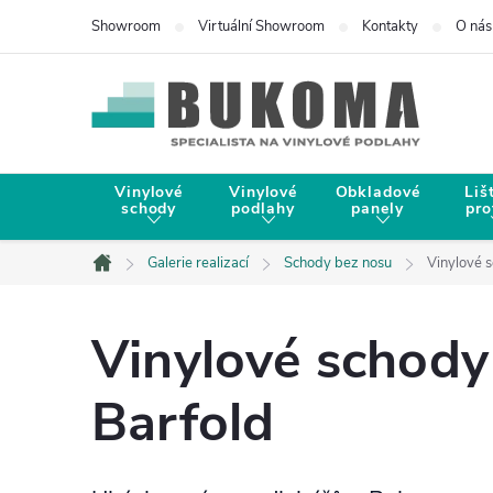
Showroom
Virtuální Showroom
Kontakty
O nás
Vinylové
Vinylové
Obkladové
Liš
schody
podlahy
panely
pro
Galerie realizací
Schody bez nosu
Vinylové 
Domů
Vinylové schod
Barfold