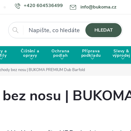
+420 604536499
info@bukoma.cz
Doprava a platba
Proč zvolit BUKOMU?
Hledat
HLEDAT
ty a
Čištění a
Ochrana
Příprava
Slevy &
fily
opravy
podlah
podkladu
výprodej
schody bez nosu | BUKOMA PREMIUM Dub Barfold
y bez nosu | BUKO