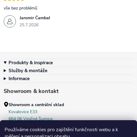
vše bez problémů
Jaromir Čambal
25.7.2026
Zápatí
Produkty & inspirace
Služby & montáže
Informace
Showroom & kontakt
Showroom a centrální sklad
Kovalovice E33
664 06 Viničné Šumice
okr. Brno‑venkov, ČR
Používáme cookies pro zajištění funkčnosti webu a k
+420 604 536 499
měření a personalizaci obsahu.