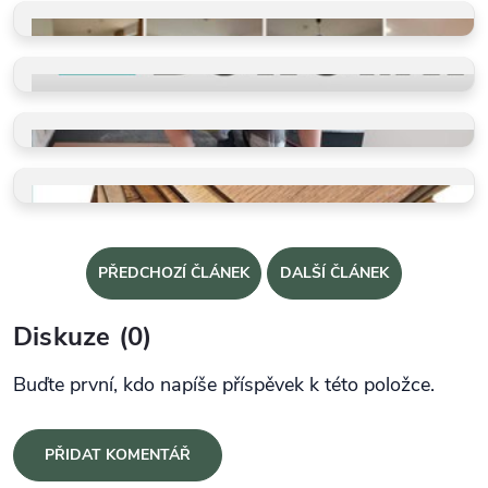
Ověřeno spokojenými zákazníky
REFERENCE
Příběhy našich klientů
PROČ VYBRAT BUKOMU
Více než schody a vinyl
PROFI POKLÁDKY
Takto je děláme v BUKOMĚ
VZORKY ZDARMA
Dotkněte se kvality a vyberte
PŘEDCHOZÍ ČLÁNEK
DALŠÍ ČLÁNEK
Diskuze (0)
Buďte první, kdo napíše příspěvek k této položce.
PŘIDAT KOMENTÁŘ