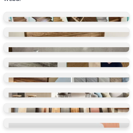
GALERIE REALIZACÍ
Schody, koupelny, restaurace
VINYLOVÉ SCHODY
Takto je děláme v BUKOMĚ
VINYLOVÉ KOUPELNY
Ano, olepujeme i zdi
BLOG O PODLAHÁCH
Ano, olepujeme i zdi
SHOWROOM
Vidět, cítit, vybrat
VINYLOVÉ PODLAHY
Výběr dle místností
VINYLOVÉ PODLAHY
Výběr dle parametrů
HODNOCENÍ