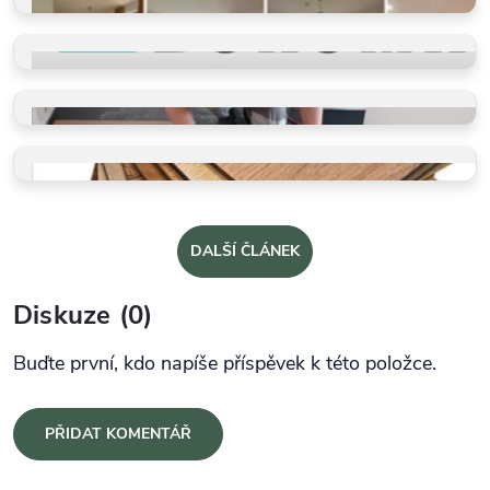
REFERENCE
Příběhy našich klientů
PROČ VYBRAT BUKOMU
Více než schody a vinyl
PROFI POKLÁDKY
Takto je děláme v BUKOMĚ
VZORKY ZDARMA
Dotkněte se kvality a vyberte
DALŠÍ ČLÁNEK
Diskuze (0)
Buďte první, kdo napíše příspěvek k této položce.
PŘIDAT KOMENTÁŘ