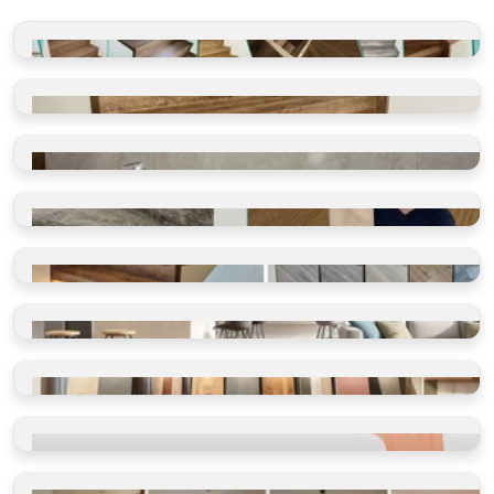
GALERIE REALIZACÍ
Schody, koupelny, restaurace
VINYLOVÉ SCHODY
Takto je děláme v BUKOMĚ
VINYLOVÉ KOUPELNY
Ano, olepujeme i zdi
BLOG O PODLAHÁCH
Ano, olepujeme i zdi
SHOWROOM
Vidět, cítit, vybrat
VINYLOVÉ PODLAHY
Výběr dle místností
VINYLOVÉ PODLAHY
Výběr dle parametrů
HODNOCENÍ
Ověřeno spokojenými zákazníky