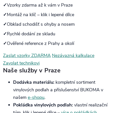
Vzorky zdarma až k vám v Praze
Montáž na klíč – klik i lepené dílce
Obklad schodišť s ohyby a nosem
Rychlé dodání ze skladu
Ověřené reference z Prahy a okolí
Zaslat vzorky ZDARMA
Nezávazná kalkulace
Zavolat technikovi
Naše služby v Praze
Dodávka materiálu:
kompletní sortiment
vinylových podlah a příslušenství BUKOMA v
našem
e‑shopu
.
Pokládka vinylových podlah:
vlastní realizační
tým, klik i lepené dílce –
více o pokládkách
.