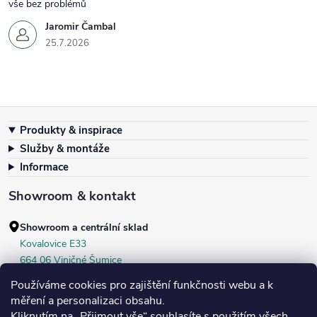
vše bez problémů
Jaromir Čambal
25.7.2026
Zápatí
Produkty & inspirace
Služby & montáže
Informace
Showroom & kontakt
Showroom a centrální sklad
Kovalovice E33
664 06 Viničné Šumice
okr. Brno‑venkov, ČR
Používáme cookies pro zajištění funkčnosti webu a k
+420 604 536 499
měření a personalizaci obsahu.
Kliknutím na „Přijmout vše“ souhlasíte s použitím všech