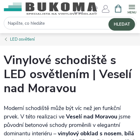
NÁKUPNÍ 
Hledat
HLEDAT
LED osvětlení
Vinylové schodiště s
LED osvětlením | Veselí
nad Moravou
Moderní schodiště může být víc než jen funkční
prvek. V této realizaci ve
Veselí nad Moravou
jsme
původní betonové schody proměnili v elegantní
dominantu interiéru –
vinylový obklad s nosem
,
bílá