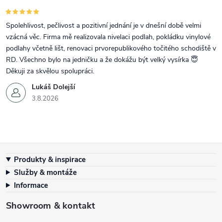
Spolehlivost, pečlivost a pozitivní jednání je v dnešní době velmi
vzácná věc. Firma mě realizovala nivelaci podlah, pokládku vinylové
podlahy včetně lišt, renovaci prvorepublikového točitého schodiště v
RD. Všechno bylo na jedničku a že dokážu být velký vysírka 😇
Děkuji za skvělou spolupráci.
Lukáš Dolejší
3.8.2026
Zápatí
Produkty & inspirace
Služby & montáže
Informace
Showroom & kontakt