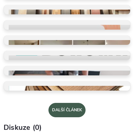
VINYLOVÉ PODLAHY
Výběr dle místností
VINYLOVÉ PODLAHY
Výběr dle parametrů
HODNOCENÍ
Ověřeno spokojenými zákazníky
REFERENCE
Příběhy našich klientů
PROČ VYBRAT BUKOMU
Více než schody a vinyl
PROFI POKLÁDKY
Takto je děláme v BUKOMĚ
VZORKY ZDARMA
Dotkněte se kvality a vyberte
DALŠÍ ČLÁNEK
Diskuze (0)