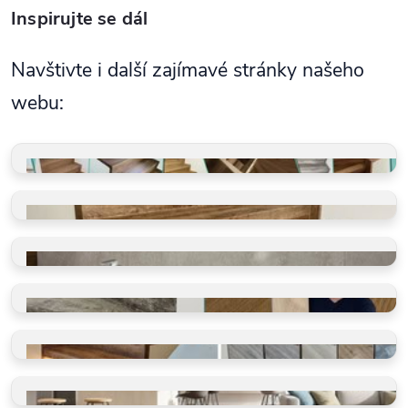
Inspirujte se dál
Navštivte i další zajímavé stránky našeho
webu:
GALERIE REALIZACÍ
Schody, koupelny, restaurace
VINYLOVÉ SCHODY
Takto je děláme v BUKOMĚ
VINYLOVÉ KOUPELNY
Ano, olepujeme i zdi
BLOG O PODLAHÁCH
Ano, olepujeme i zdi
SHOWROOM
Vidět, cítit, vybrat