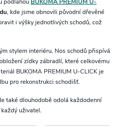
ou podlahou
BUKOMA PREMIUM U-
ldu
, kde jsme obnovili původní dřevěné
avit i výšky jednotlivých schodů, což
ým stylem interiéru. Nos schodů přispívá
 obložení zídky zábradlí, které celkovému
ý materiál BUKOMA PREMIUM U-CLICK je
lbu pro rekonstrukci schodišť.
ale také dlouhodobě odolá každodenní
 každý uživatel.