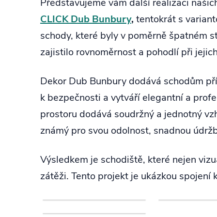
Představujeme vám další realizaci naši
CLICK Dub Bunbury
,
tentokrát s varian
schody, které byly v poměrně špatném st
zajistilo rovnoměrnost a pohodlí při jejic
Dekor Dub Bunbury dodává schodům přírod
k bezpečnosti a vytváří elegantní a profe
prostoru dodává soudržný a jednotný v
známý pro svou odolnost, snadnou údržbu 
Výsledkem je schodiště, které nejen vi
zátěži. Tento projekt je ukázkou spojení 