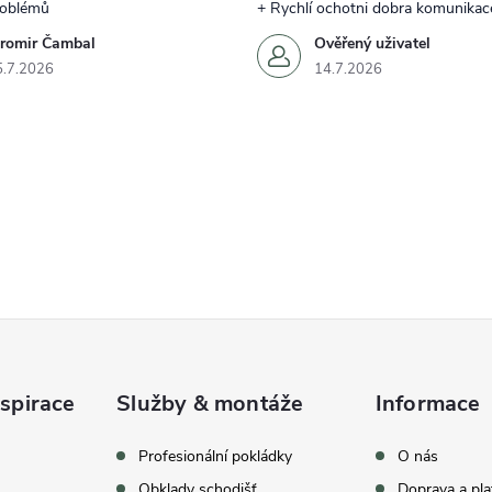
roblémů
+ Rychlí ochotni dobra komunikac
aromir Čambal
Ověřený uživatel
5.7.2026
14.7.2026
spirace
Služby & montáže
Informace
celkem
369
hodnocení
Profesionální pokládky
O nás
Obklady schodišť
Doprava a pla