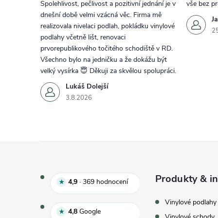
Spolehlivost, pečlivost a pozitivní jednání je v
vše bez p
dnešní době velmi vzácná věc. Firma mě
J
realizovala nivelaci podlah, pokládku vinylové
2
podlahy včetně lišt, renovaci
prvorepublikového točitého schodiště v RD.
Všechno bylo na jedničku a že dokážu být
velký vysírka 😇 Děkuji za skvělou spolupráci.
Lukáš Dolejší
3.8.2026
Zápatí
Produkty & in
Hodnocení e‑shopu 4,9 z 5, 
4,9
·
369
hodnocení
★
Vinylové podlahy
Hodnocení Google 4,8 z 5
4,8
Google
★
Vinylové schody