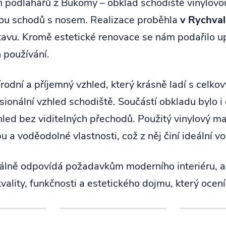
ch podlahářů z Bukomy – obklad schodiště vinylov
tou schodů s nosem. Realizace proběhla
v Rychva
avu. Kromě estetické renovace se nám podařilo upr
h používání.
ní a příjemný vzhled, který krásně ladí s celkov
sionální vzhled schodiště. Součástí obkladu bylo i
zhled bez viditelných přechodů. Použitý vinylov
a voděodolné vlastnosti, což z něj činí ideální vo
zuálně odpovídá požadavkům moderního interiéru, 
kvality, funkčnosti a estetického dojmu, který ocení