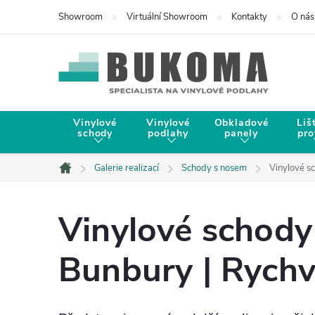
Showroom
Virtuální Showroom
Kontakty
O nás
Vinylové
Vinylové
Obkladové
Liš
schody
podlahy
panely
pro
Galerie realizací
Schody s nosem
Vinylové s
Domů
Vinylové scho
Bunbury | Rychva