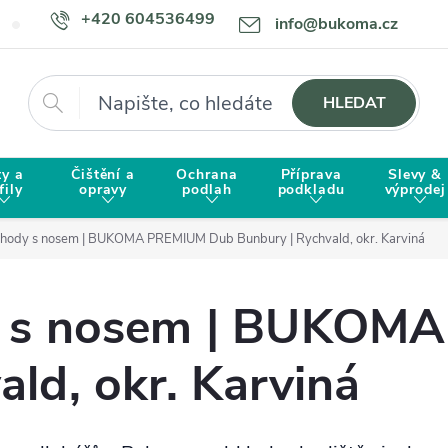
+420 604536499
info@bukoma.cz
Doprava a platba
Proč zvolit BUKOMU?
Hledat
HLEDAT
ty a
Čištění a
Ochrana
Příprava
Slevy &
fily
opravy
podlah
podkladu
výprodej
chody s nosem | BUKOMA PREMIUM Dub Bunbury | Rychvald, okr. Karviná
dy s nosem | BUKOM
ld, okr. Karviná