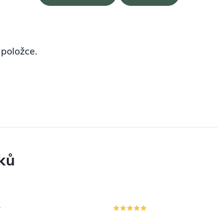
 položce.
ků