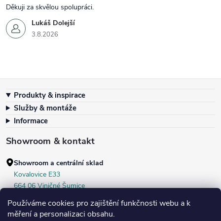
Děkuji za skvělou spolupráci.
Lukáš Dolejší
3.8.2026
Zápatí
Produkty & inspirace
Služby & montáže
Informace
Showroom & kontakt
Showroom a centrální sklad
Kovalovice E33
664 06 Viničné Šumice
okr. Brno‑venkov, ČR
Používáme cookies pro zajištění funkčnosti webu a k
+420 604 536 499
měření a personalizaci obsahu.