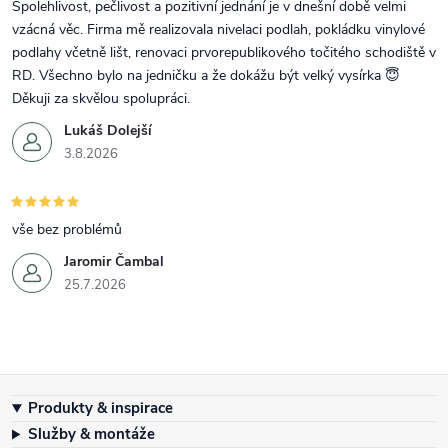
Spolehlivost, pečlivost a pozitivní jednání je v dnešní době velmi
vzácná věc. Firma mě realizovala nivelaci podlah, pokládku vinylové
podlahy včetně lišt, renovaci prvorepublikového točitého schodiště v
RD. Všechno bylo na jedničku a že dokážu být velký vysírka 😇
Děkuji za skvělou spolupráci.
Lukáš Dolejší
3.8.2026
vše bez problémů
Jaromir Čambal
25.7.2026
Zápatí
Produkty & inspirace
Služby & montáže