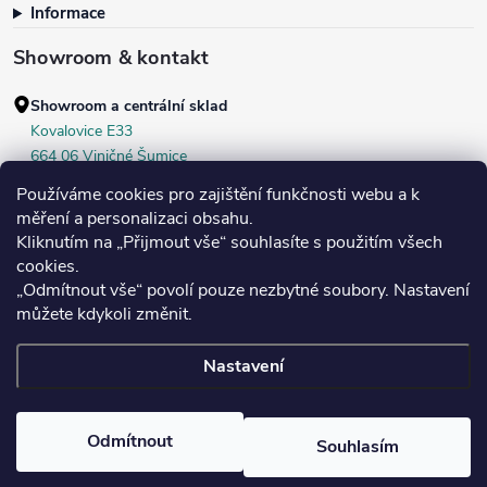
Informace
Showroom & kontakt
Showroom a centrální sklad
Kovalovice E33
664 06 Viničné Šumice
okr. Brno‑venkov, ČR
Používáme cookies pro zajištění funkčnosti webu a k
+420 604 536 499
měření a personalizaci obsahu.
Kliknutím na „Přijmout vše“ souhlasíte s použitím všech
Po–Pá:
7:30–16:00
cookies.
Středa:
do 18:00
„Odmítnout vše“ povolí pouze nezbytné soubory. Nastavení
Sobota:
8:00–10:00
můžete kdykoli změnit.
Nastavení
Copyright 2026
Bukoma
. Všechna práva vyhrazena.
Upravit nastavení
cookies
Odmítnout
Souhlasím
Vytvořil Shoptet