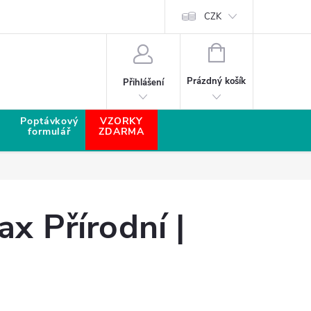
CZK
NÁKUPNÍ KOŠÍK
Prázdný košík
Přihlášení
Poptávkový
VZORKY
formulář
ZDARMA
x Přírodní |