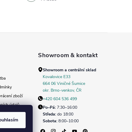
Showroom & kontakt
Showroom a centrální sklad
Kovalovice E33
tba
664 06 Viničné Šumice
dmínky
okr. Brno‑venkov, ČR
rácení zboží
+420 604 536 499
ních údajů
Po–Pá:
7:30–16:00
daných dekorů
Středa:
do 18:00
ouhlasím
Sobota:
8:00–10:00