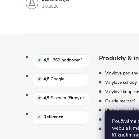
3.8.2026
Zápatí
Produkty & in
Hodnocení e‑shopu 4,9 z 5, 
4,9
·
369
hodnocení
★
Vinylové podlahy
Hodnocení Google 4,8 z 5
4,8
Google
★
Vinylové schody
Vinylové koupeln
Hodnocení Seznam 4,9 z 5
4,9
Seznam (Firmy.cz)
★
Galerie realizací
Blog o podlahách
Reference
✓
Vzorky zdarma
Používáme co
webu a k mě
Virtuální showr
Kliknutím na