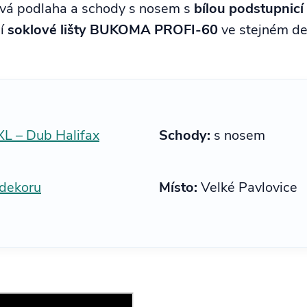
lová podlaha a schody s nosem s
bílou podstupnicí
jí
soklové lišty BUKOMA PROFI-60
ve stejném dek
 – Dub Halifax
Schody:
s nosem
dekoru
Místo:
Velké Pavlovice