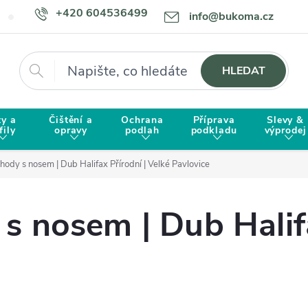
+420 604536499
info@bukoma.cz
Doprava a platba
Proč zvolit BUKOMU?
Hledat
HLEDAT
ty a
Čištění a
Ochrana
Příprava
Slevy &
fily
opravy
podlah
podkladu
výprodej
hody s nosem | Dub Halifax Přírodní | Velké Pavlovice
s nosem | Dub Halifa