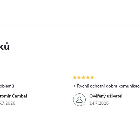
ků
roblémů
+ Rychlí ochotni dobra komunikac
aromir Čambal
Ověřený uživatel
5.7.2026
14.7.2026