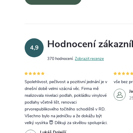
Hodnocení zákazní
4,9
370 hodnocení
Zobrazit recenze
Spolehlivost, pečlivost a pozitivní jednání je v
vše bez p
dnešní době velmi vzácná věc. Firma mě
J
realizovala nivelaci podlah, pokládku vinylové
2
podlahy včetně lišt, renovaci
prvorepublikového točitého schodiště v RD.
Všechno bylo na jedničku a že dokážu být
velký vysírka 😇 Děkuji za skvělou spolupráci.
Lukáš Dolejší