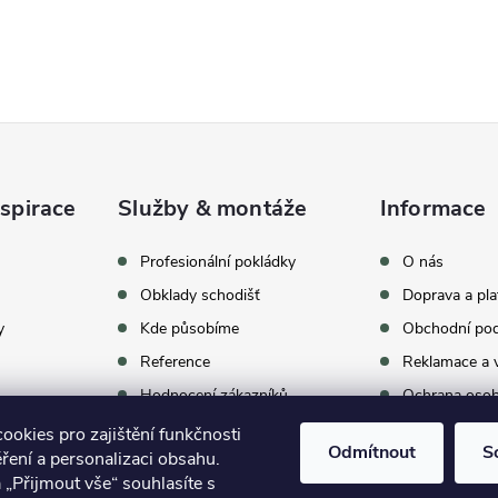
spirace
Služby & montáže
Informace
celkem
369
hodnocení
Profesionální pokládky
O nás
Obklady schodišť
Doprava a pla
y
Kde působíme
Obchodní po
Reference
Reklamace a v
Hodnocení zákazníků
Ochrana osob
Proč vybrat BUKOMU
Archív vypro
okies pro zajištění funkčnosti
Odmítnout
S
ření a personalizaci obsahu.
oom
Kontakty
 „Přijmout vše“ souhlasíte s