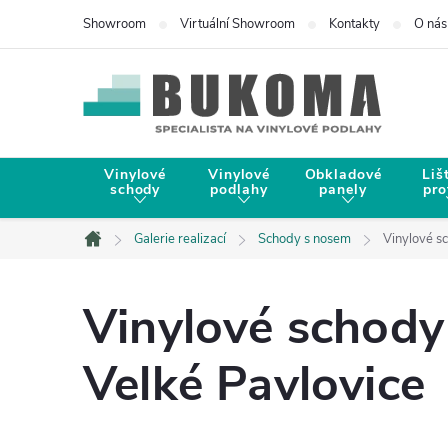
Showroom
Virtuální Showroom
Kontakty
O nás
Vinylové
Vinylové
Obkladové
Liš
schody
podlahy
panely
pro
Galerie realizací
Schody s nosem
Vinylové sc
Domů
Vinylové schody 
Velké Pavlovice