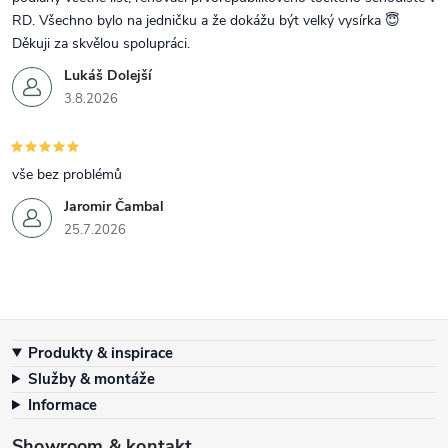
RD. Všechno bylo na jedničku a že dokážu být velký vysírka 😇
Děkuji za skvělou spolupráci.
Lukáš Dolejší
3.8.2026
vše bez problémů
Jaromir Čambal
25.7.2026
Zápatí
Produkty & inspirace
Služby & montáže
Informace
Showroom & kontakt