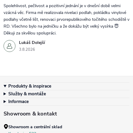
Spolehlivost, pečlivost a pozitivní jednání je v dnešní době velmi
vzácná věc. Firma mě realizovala nivelaci podlah, pokládku vinylové
podlahy včetně lišt, renovaci prvorepublikového točitého schodiště v
RD. Všechno bylo na jedničku a že dokážu být velký vysírka 😇
Děkuji za skvělou spolupráci.
Lukáš Dolejší
3.8.2026
Zápatí
Produkty & inspirace
Služby & montáže
Informace
Showroom & kontakt
Showroom a centrální sklad