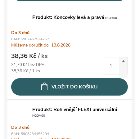
Produkt: Koncovky levá a pravá
NGTK00
Do 3 dnů
EAN:
5907467524757
Můžeme doručit do
13.8.2026
38,36 Kč
/ ks
31,70 Kč bez DPH
Měrná cena:
38,36 Kč / 1 ks
VLOŽIT DO KOŠÍKU
Produkt: Roh vnější FLEXI universální
NGOV00
Do 3 dnů
EAN:
5908234453294