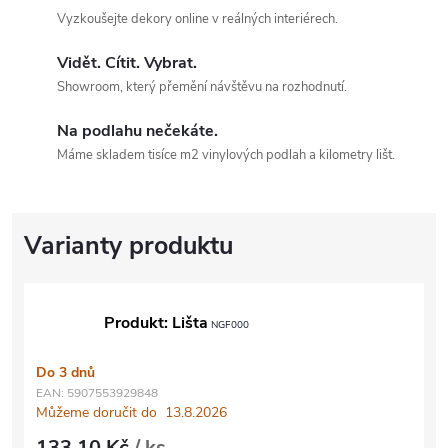
Vyzkoušejte dekory online v reálných interiérech.
Vidět. Cítit. Vybrat.
Showroom, který přemění návštěvu na rozhodnutí.
Na podlahu nečekáte.
Máme skladem tisíce m2 vinylových podlah a kilometry lišt.
Produkt: Lišta
NGF000
Do 3 dnů
EAN:
5907553929848
Můžeme doručit do
13.8.2026
133,10 Kč
/ ks