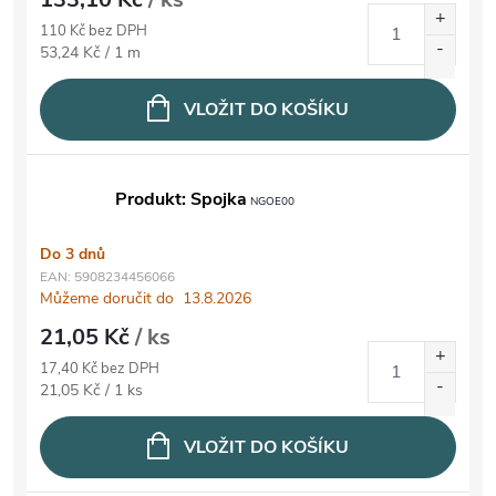
110 Kč bez DPH
Měrná cena:
53,24 Kč / 1 m
VLOŽIT DO KOŠÍKU
Produkt: Spojka
NGOE00
Do 3 dnů
EAN:
5908234456066
Můžeme doručit do
13.8.2026
21,05 Kč
/ ks
17,40 Kč bez DPH
Měrná cena:
21,05 Kč / 1 ks
VLOŽIT DO KOŠÍKU