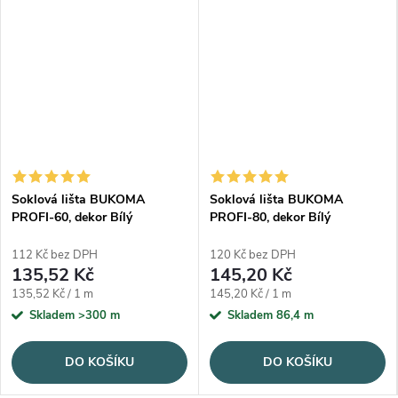
Soklová lišta BUKOMA
Soklová lišta BUKOMA
PROFI-60, dekor Bílý
PROFI-80, dekor Bílý
112 Kč bez DPH
120 Kč bez DPH
135,52 Kč
145,20 Kč
Měrná cena:
Měrná cena:
135,52 Kč / 1 m
145,20 Kč / 1 m
Skladem
>300 m
Skladem
86,4 m
DO KOŠÍKU
DO KOŠÍKU