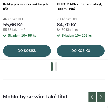
Kolíky pro montáž soklových
BUKOMAKRYL Silikon akryl,
lišt
300 ml, bílá
46 Kč bez DPH
70 Kč bez DPH
55,66 Kč
84,70 Kč
Měrná cena:
Měrná cena:
55,66 Kč / 1 m2
84,70 Kč / 1 ks
Skladem 10+
56 ks
Skladem 10+
203 ks
DO KOŠÍKU
DO KOŠÍKU