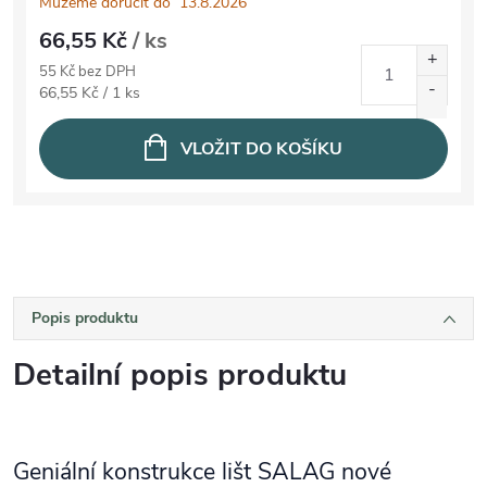
Můžeme doručit do
13.8.2026
66,55 Kč
/ ks
55 Kč bez DPH
Měrná cena:
66,55 Kč / 1 ks
VLOŽIT DO KOŠÍKU
Popis produktu
Detailní popis produktu
Geniální konstrukce lišt SALAG nové