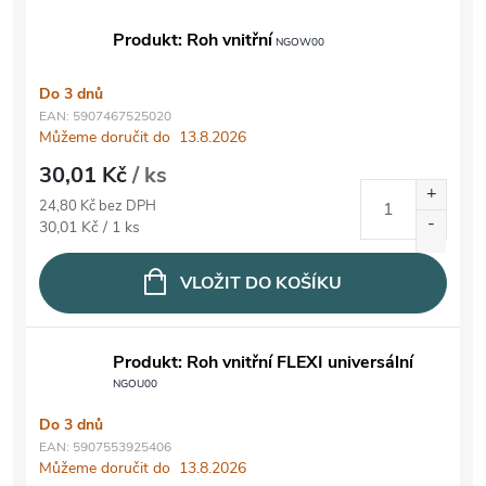
Produkt: Roh vnitřní
NGOW00
Do 3 dnů
EAN:
5907467525020
Můžeme doručit do
13.8.2026
30,01 Kč
/ ks
24,80 Kč bez DPH
Měrná cena:
30,01 Kč / 1 ks
VLOŽIT DO KOŠÍKU
Produkt: Roh vnitřní FLEXI universální
NGOU00
Do 3 dnů
EAN:
5907553925406
Můžeme doručit do
13.8.2026