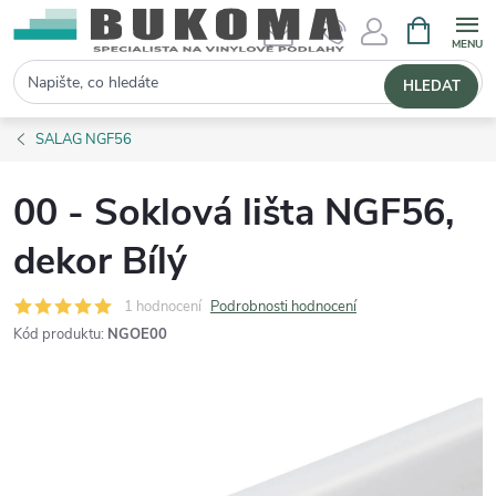
NÁKUPNÍ 
Hledat
HLEDAT
SALAG NGF56
00 - Soklová lišta NGF56,
dekor Bílý
1 hodnocení
Podrobnosti hodnocení
Kód produktu:
NGOE00