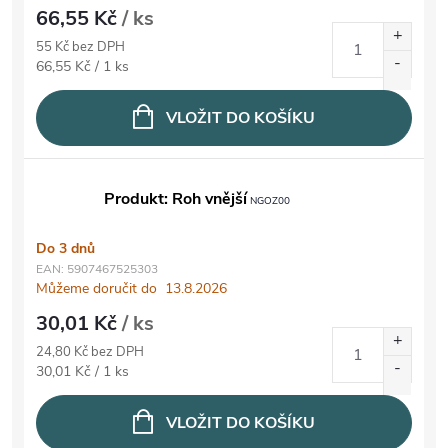
66,55 Kč
/ ks
55 Kč bez DPH
Měrná cena:
66,55 Kč / 1 ks
VLOŽIT DO KOŠÍKU
Produkt: Roh vnější
NGOZ00
Do 3 dnů
EAN:
5907467525303
Můžeme doručit do
13.8.2026
30,01 Kč
/ ks
24,80 Kč bez DPH
Měrná cena:
30,01 Kč / 1 ks
VLOŽIT DO KOŠÍKU