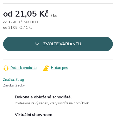
od
21,05 Kč
/ ks
od
17,40 Kč
bez DPH
Měrná cena:
od 21,05 Kč / 1 ks
ZVOLTE VARIANTU
Dotaz k produktu
Hlídací pes
Značka:
Salag
Záruka
:
2 roky
Dokonale obložené schodiště.
Profesionální výsledek, který uvidíte na první krok.
Virtuální showroom