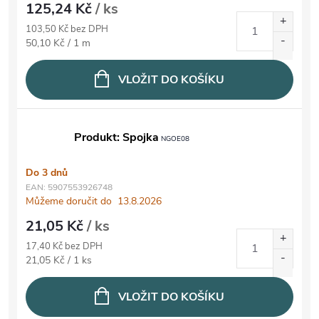
125,24 Kč
/ ks
103,50 Kč bez DPH
Měrná cena:
50,10 Kč / 1 m
VLOŽIT DO KOŠÍKU
Produkt: Spojka
NGOE08
Do 3 dnů
EAN:
5907553926748
Můžeme doručit do
13.8.2026
21,05 Kč
/ ks
17,40 Kč bez DPH
Měrná cena:
21,05 Kč / 1 ks
VLOŽIT DO KOŠÍKU