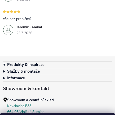
vše bez problémů
Jaromir Čambal
25.7.2026
Zápatí
Produkty & inspirace
Služby & montáže
Informace
Showroom & kontakt
Showroom a centrální sklad
Kovalovice E33
664 06 Viničné Šumice