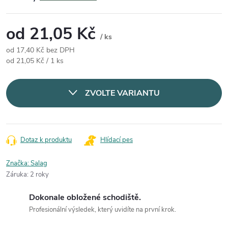
od
21,05 Kč
/ ks
od
17,40 Kč
bez DPH
Měrná cena:
od 21,05 Kč / 1 ks
ZVOLTE VARIANTU
Dotaz k produktu
Hlídací pes
Značka:
Salag
Záruka
:
2 roky
Dokonale obložené schodiště.
Profesionální výsledek, který uvidíte na první krok.