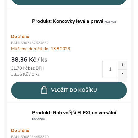
Produkt: Koncovky levá a pravá
NGTK08
Do 3 dnů
EAN:
5907467524832
Můžeme doručit do
13.8.2026
38,36 Kč
/ ks
31,70 Kč bez DPH
Měrná cena:
38,36 Kč / 1 ks
VLOŽIT DO KOŠÍKU
Produkt: Roh vnější FLEXI universální
NGOV08
Do 3 dnů
EAN:
5908234453379