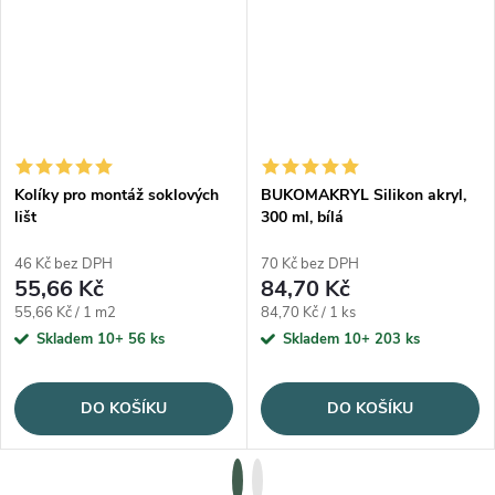
Kolíky pro montáž soklových
BUKOMAKRYL Silikon akryl,
lišt
300 ml, bílá
46 Kč bez DPH
70 Kč bez DPH
55,66 Kč
84,70 Kč
Měrná cena:
Měrná cena:
55,66 Kč / 1 m2
84,70 Kč / 1 ks
Skladem 10+
56 ks
Skladem 10+
203 ks
DO KOŠÍKU
DO KOŠÍKU