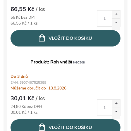
66,55 Kč
/ ks
55 Kč bez DPH
Měrná cena:
66,55 Kč / 1 ks
VLOŽIT DO KOŠÍKU
Produkt: Roh vnější
NGOZ08
Do 3 dnů
EAN:
5907467525389
Můžeme doručit do
13.8.2026
30,01 Kč
/ ks
24,80 Kč bez DPH
Měrná cena:
30,01 Kč / 1 ks
VLOŽIT DO KOŠÍKU