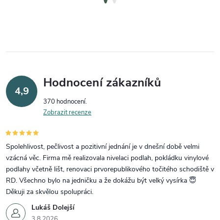
Hodnocení zákazníků
4,9
370 hodnocení
Zobrazit recenze
Spolehlivost, pečlivost a pozitivní jednání je v dnešní době velmi
vzácná věc. Firma mě realizovala nivelaci podlah, pokládku vinylové
podlahy včetně lišt, renovaci prvorepublikového točitého schodiště v
RD. Všechno bylo na jedničku a že dokážu být velký vysírka 😇
Děkuji za skvělou spolupráci.
Lukáš Dolejší
3.8.2026