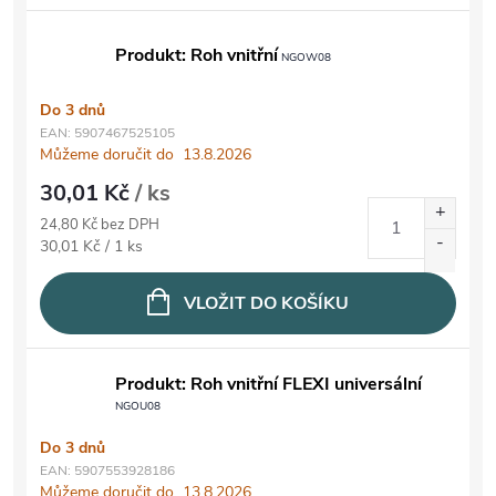
Produkt: Roh vnitřní
NGOW08
Do 3 dnů
EAN:
5907467525105
Můžeme doručit do
13.8.2026
30,01 Kč
/ ks
24,80 Kč bez DPH
Měrná cena:
30,01 Kč / 1 ks
VLOŽIT DO KOŠÍKU
Produkt: Roh vnitřní FLEXI universální
NGOU08
Do 3 dnů
EAN:
5907553928186
Můžeme doručit do
13.8.2026