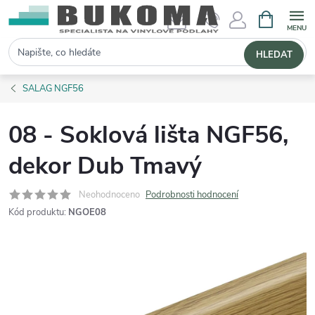
NÁKUPNÍ 
Hledat
HLEDAT
SALAG NGF56
08 - Soklová lišta NGF56,
dekor Dub Tmavý
Neohodnoceno
Podrobnosti hodnocení
Kód produktu:
NGOE08