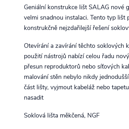
Geniální konstrukce lišt SALAG nové
velmi snadnou instalaci. Tento typ liš
konstrukčně nejzdařilejší řešení soklový
Otevírání a zavírání těchto soklových k
použití nástrojů nabízí celou řadu nový
přesun reproduktorů nebo síťových ka
malování stěn nebylo nikdy jednodušší.
část lišty, vyjmout kabeláž nebo tapet
nasadit
Soklová lišta měkčená, NGF