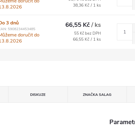
Můžeme doručit do
Měrná cena:
38,36 Kč / 1 ks
13.8.2026
Do 3 dnů
66,55 Kč
/ ks
EAN:
5908234453485
55 Kč bez DPH
Můžeme doručit do
Měrná cena:
66,55 Kč / 1 ks
13.8.2026
DISKUZE
ZNAČKA
SALAG
Paramet