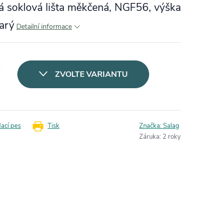
 soklová lišta měkčená, NGF56, výška
arý
Detailní informace
s
ZVOLTE VARIANTU
dací pes
Tisk
Značka:
Salag
Záruka
:
2 roky