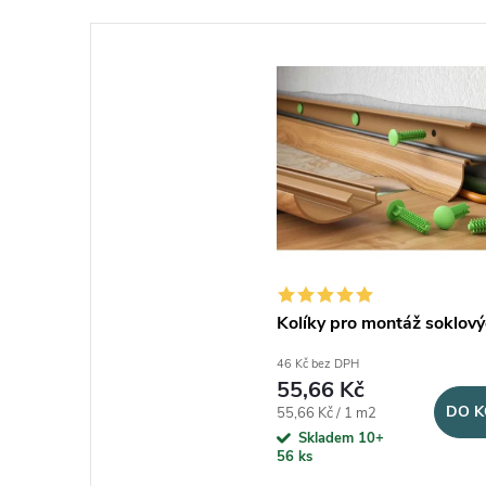
Kolíky pro montáž soklovýc
46 Kč bez DPH
55,66 Kč
DO K
Měrná cena:
55,66 Kč / 1 m2
Skladem 10+
56 ks