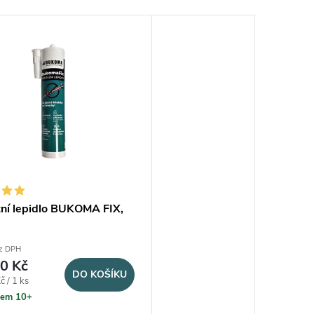
ní lepidlo BUKOMA FIX,
z DPH
0 Kč
DO KOŠÍKU
na:
 / 1 ks
dem 10+