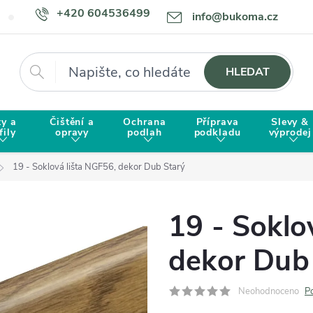
+420 604536499
info@bukoma.cz
Doprava a platba
Proč zvolit BUKOMU?
Hledat
HLEDAT
ty a
Čištění a
Ochrana
Příprava
Slevy &
fily
opravy
podlah
podkladu
výprodej
19 - Soklová lišta NGF56, dekor Dub Starý
19 - Soklo
dekor Dub
Neohodnoceno
P