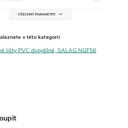
cí zámek
:
Ne
VŠECHNY PARAMETRY
aleznete v této kategorii
vé lišty PVC dvojdílné, SALAG NGF56
oupit