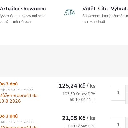
Virtuální showroom
Vidět. Cítit. Vybrat.
yzkoušejte dekory online v
Showroom, který přemění 
eálných interiérech.
na rozhodnutí.
Do 3 dnů
125,24 Kč
/ ks
EAN:
5908234450033
103,50 Kč bez DPH
Můžeme doručit do
Měrná cena:
50,10 Kč / 1 m
13.8.2026
Do 3 dnů
21,05 Kč
/ ks
EAN:
5907553926908
17,40 Kč bez DPH
Můžeme doručit do