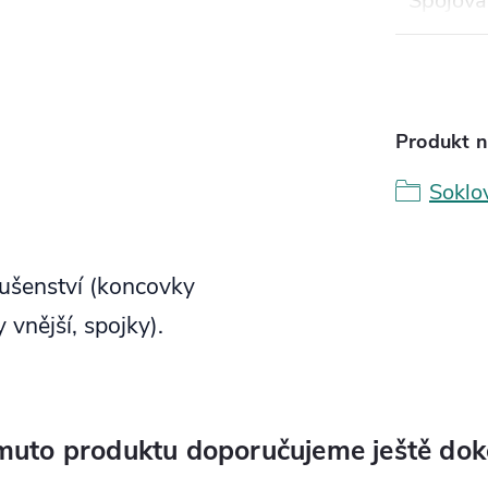
Spojova
Produkt n
Soklo
lušenství (koncovky
 vnější, spojky).
muto produktu doporučujeme ještě dok