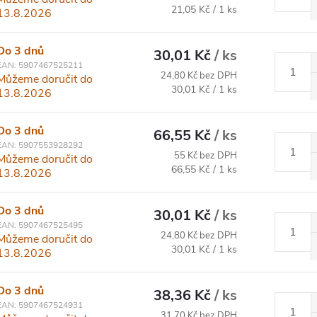
Měrná cena:
21,05 Kč / 1 ks
13.8.2026
Do 3 dnů
30,01 Kč
/ ks
EAN:
5907467525211
24,80 Kč bez DPH
Můžeme doručit do
Měrná cena:
30,01 Kč / 1 ks
13.8.2026
Do 3 dnů
66,55 Kč
/ ks
EAN:
5907553928292
55 Kč bez DPH
Můžeme doručit do
Měrná cena:
66,55 Kč / 1 ks
13.8.2026
Do 3 dnů
30,01 Kč
/ ks
EAN:
5907467525495
24,80 Kč bez DPH
Můžeme doručit do
Měrná cena:
30,01 Kč / 1 ks
13.8.2026
Do 3 dnů
38,36 Kč
/ ks
EAN:
5907467524931
31,70 Kč bez DPH