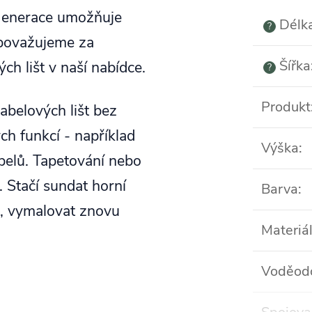
 generace umožňuje
Délk
?
t považujeme za
Šířka
ch lišt v naší nabídce.
?
Produkt
abelových lišt bez
ch funkcí - například
Výška
:
belů. Tapetování nebo
 Stačí sundat horní
Barva
:
u, vymalovat znovu
Materiá
Voděod