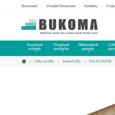
Showroom
Virtuální Showroom
Kontakty
O nás
Vinylové
Vinylové
Obkladové
Liš
schody
podlahy
panely
pro
Lišty a profily
Soklové lišty
SALAG NGF56
Domů