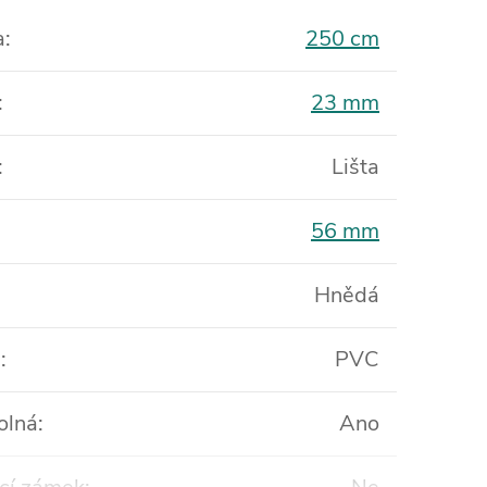
a
:
250 cm
:
23 mm
:
Lišta
56 mm
Hnědá
l
:
PVC
olná
:
Ano