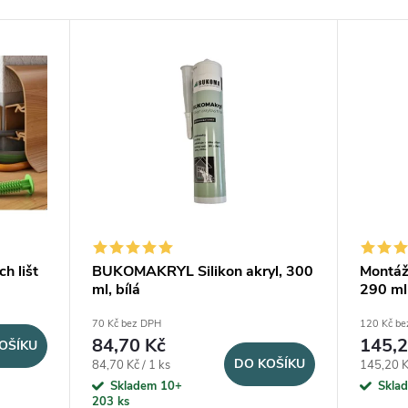
h lišt
BUKOMAKRYL Silikon akryl, 300
Montáž
ml, bílá
290 ml
70 Kč bez DPH
120 Kč be
84,70 Kč
145,2
OŠÍKU
DO KOŠÍKU
Měrná cena:
Měrná ce
84,70 Kč / 1 ks
145,20 Kč
Skladem 10+
Skla
203 ks