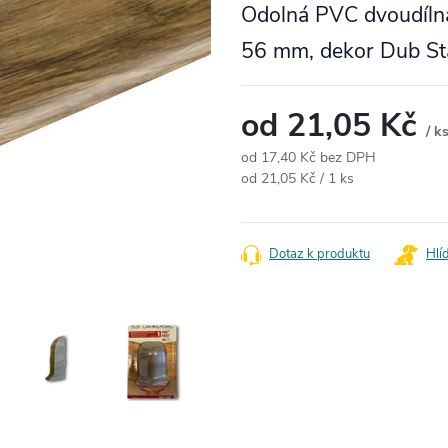
Odolná PVC dvoudílná
56 mm, dekor Dub St
od
21,05 Kč
/ k
od
17,40 Kč
bez DPH
Měrná cena:
od 21,05 Kč / 1 ks
Dotaz k produktu
Hlí