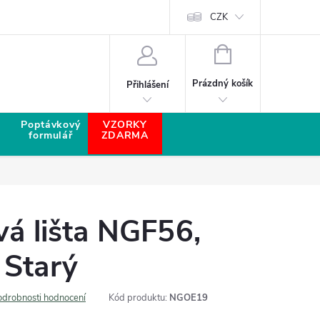
CZK
NÁKUPNÍ KOŠÍK
Prázdný košík
Přihlášení
Poptávkový
VZORKY
formulář
ZDARMA
vá lišta NGF56,
 Starý
odrobnosti hodnocení
Kód produktu:
NGOE19