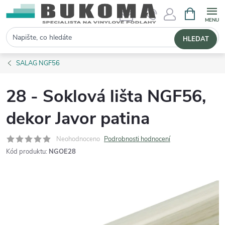
NÁKUPNÍ 
Hledat
HLEDAT
SALAG NGF56
28 - Soklová lišta NGF56,
dekor Javor patina
Neohodnoceno
Podrobnosti hodnocení
Kód produktu:
NGOE28