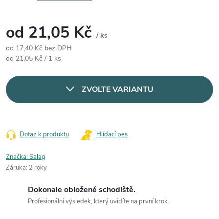
od
21,05 Kč
/ ks
od
17,40 Kč
bez DPH
Měrná cena:
od 21,05 Kč / 1 ks
ZVOLTE VARIANTU
Dotaz k produktu
Hlídací pes
Značka:
Salag
Záruka
:
2 roky
Dokonale obložené schodiště.
Profesionální výsledek, který uvidíte na první krok.