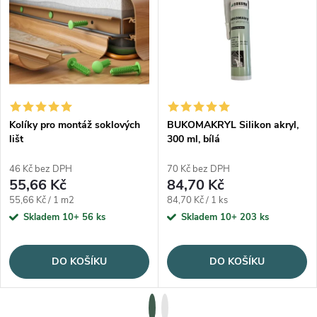
Kolíky pro montáž soklových
BUKOMAKRYL Silikon akryl,
lišt
300 ml, bílá
46 Kč bez DPH
70 Kč bez DPH
55,66 Kč
84,70 Kč
Měrná cena:
Měrná cena:
55,66 Kč / 1 m2
84,70 Kč / 1 ks
Skladem 10+
56 ks
Skladem 10+
203 ks
DO KOŠÍKU
DO KOŠÍKU