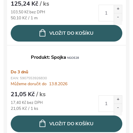
125,24 Kč
/ ks
103,50 Kč bez DPH
Měrná cena:
50,10 Kč / 1 m
VLOŽIT DO KOŠÍKU
Produkt: Spojka
NGOE28
Do 3 dnů
EAN:
5907553926830
Můžeme doručit do
13.8.2026
21,05 Kč
/ ks
17,40 Kč bez DPH
Měrná cena:
21,05 Kč / 1 ks
VLOŽIT DO KOŠÍKU