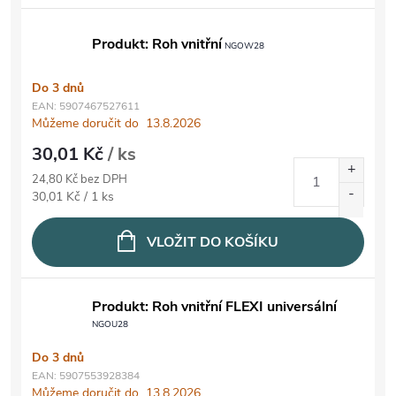
Produkt: Roh vnitřní
NGOW28
Do 3 dnů
EAN:
5907467527611
Můžeme doručit do
13.8.2026
30,01 Kč
/ ks
24,80 Kč bez DPH
Měrná cena:
30,01 Kč / 1 ks
VLOŽIT DO KOŠÍKU
Produkt: Roh vnitřní FLEXI universální
NGOU28
Do 3 dnů
EAN:
5907553928384
Můžeme doručit do
13.8.2026