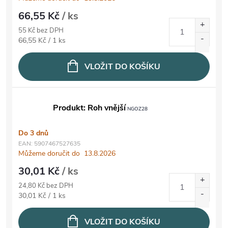
66,55 Kč
/ ks
55 Kč bez DPH
Měrná cena:
66,55 Kč / 1 ks
VLOŽIT DO KOŠÍKU
Produkt: Roh vnější
NGOZ28
Do 3 dnů
EAN:
5907467527635
Můžeme doručit do
13.8.2026
30,01 Kč
/ ks
24,80 Kč bez DPH
Měrná cena:
30,01 Kč / 1 ks
VLOŽIT DO KOŠÍKU