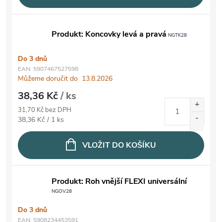
Produkt: Koncovky levá a pravá
NGTK28
Do 3 dnů
EAN:
5907467527598
Můžeme doručit do
13.8.2026
38,36 Kč
/ ks
31,70 Kč bez DPH
Měrná cena:
38,36 Kč / 1 ks
VLOŽIT DO KOŠÍKU
Produkt: Roh vnější FLEXI universální
NGOV28
Do 3 dnů
EAN:
5908234453591