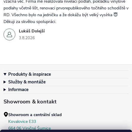
vzácná věc. Firma mě realizovala nivelaci podlah, pokládku vinylové
podlahy včetně lišt, renovaci prvorepublikového točitého schodiště v
RD. Všechno bylo na jedničku a že dokážu být velký vysírka 😇
Děkuji za skvělou spolupráci.
Lukáš Dolejší
3.8.2026
Zápatí
Produkty & inspirace
Služby & montáže
Informace
Showroom & kontakt
Showroom a centrální sklad
Kovalovice E33
664 06 Viničné Šumice