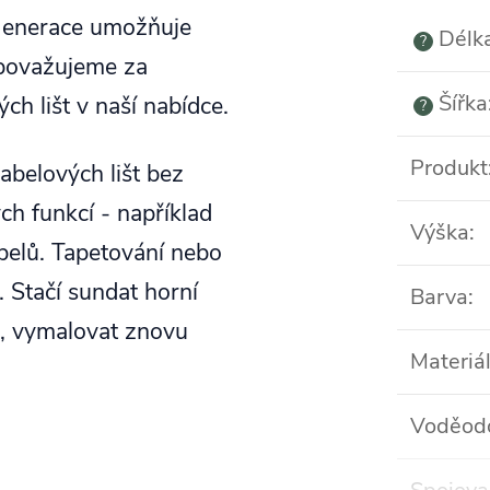
 generace umožňuje
Délk
?
t považujeme za
Šířka
ch lišt v naší nabídce.
?
Produkt
abelových lišt bez
ch funkcí - například
Výška
:
belů. Tapetování nebo
 Stačí sundat horní
Barva
:
u, vymalovat znovu
Materiá
Voděod