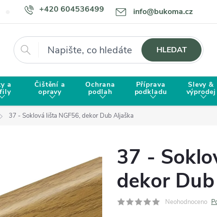
+420 604536499
info@bukoma.cz
Doprava a platba
Proč zvolit BUKOMU?
Hledat
HLEDAT
ty a
Čištění a
Ochrana
Příprava
Slevy &
fily
opravy
podlah
podkladu
výprodej
37 - Soklová lišta NGF56, dekor Dub Aljaška
37 - Soklo
dekor Dub 
Neohodnoceno
P