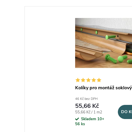
Kolíky pro montáž soklovýc
46 Kč bez DPH
55,66 Kč
DO K
Měrná cena:
55,66 Kč / 1 m2
Skladem 10+
56 ks