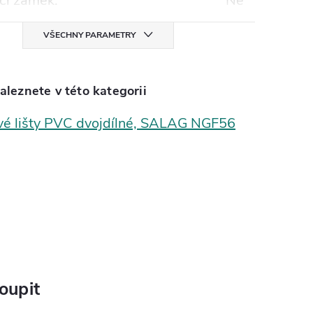
cí zámek
:
Ne
VŠECHNY PARAMETRY
aleznete v této kategorii
vé lišty PVC dvojdílné, SALAG NGF56
oupit