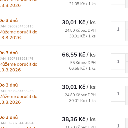
Měrná cena:
21,05 Kč / 1 ks
13.8.2026
Do 3 dnů
30,01 Kč
/ ks
EAN:
5908234455113
24,80 Kč bez DPH
Můžeme doručit do
Měrná cena:
30,01 Kč / 1 ks
13.8.2026
Do 3 dnů
66,55 Kč
/ ks
EAN:
5907553928476
55 Kč bez DPH
Můžeme doručit do
Měrná cena:
66,55 Kč / 1 ks
13.8.2026
Do 3 dnů
30,01 Kč
/ ks
EAN:
5908234455236
24,80 Kč bez DPH
Můžeme doručit do
Měrná cena:
30,01 Kč / 1 ks
13.8.2026
Do 3 dnů
38,36 Kč
/ ks
EAN:
5908234454994
31,70 Kč bez DPH