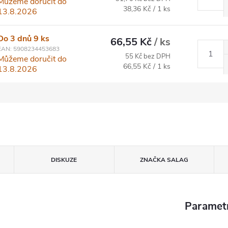
Můžeme doručit do
Měrná cena:
38,36 Kč / 1 ks
13.8.2026
Do 3 dnů
9 ks
66,55 Kč
/ ks
EAN:
5908234453683
55 Kč bez DPH
Můžeme doručit do
Měrná cena:
66,55 Kč / 1 ks
13.8.2026
DISKUZE
ZNAČKA
SALAG
Paramet