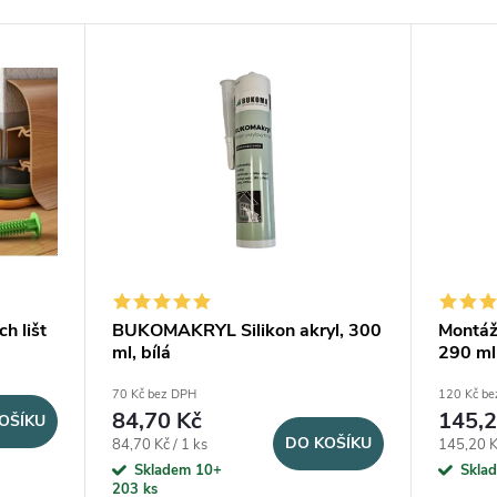
h lišt
BUKOMAKRYL Silikon akryl, 300
Montáž
ml, bílá
290 ml
70 Kč bez DPH
120 Kč be
84,70 Kč
145,2
OŠÍKU
DO KOŠÍKU
Měrná cena:
Měrná ce
84,70 Kč / 1 ks
145,20 Kč
Skladem 10+
Skla
203 ks