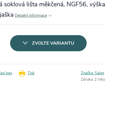
 soklová lišta měkčená, NGF56, výška
jaška
Detailní informace
s
ZVOLTE VARIANTU
dací pes
Tisk
Značka:
Salag
Záruka
:
2 roky