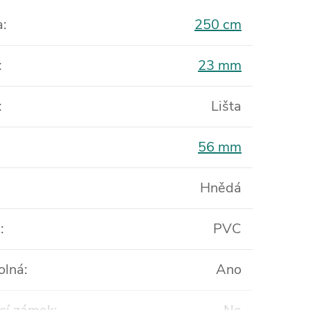
a
:
250 cm
:
23 mm
:
Lišta
56 mm
Hnědá
l
:
PVC
olná
:
Ano