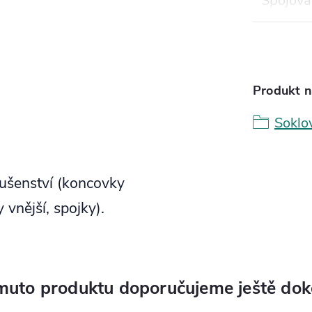
Spojova
Produkt n
Soklo
lušenství (koncovky
 vnější, spojky).
muto produktu doporučujeme ještě dok