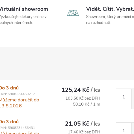
Virtuální showroom
Vidět. Cítit. Vybrat.
yzkoušejte dekory online v
Showroom, který přemění 
eálných interiérech.
na rozhodnutí.
Do 3 dnů
125,24 Kč
/ ks
EAN:
5908234450217
103,50 Kč bez DPH
Můžeme doručit do
Měrná cena:
50,10 Kč / 1 m
13.8.2026
Do 3 dnů
21,05 Kč
/ ks
EAN:
5908234456431
17,40 Kč bez DPH
Můžeme doručit do