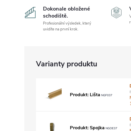
Dokonale obložené
schodiště.
V
r
Profesionální výsledek, který
uvidíte na první krok.
Produkt: Lišta
NGF037
Produkt: Spojka
NGOE37