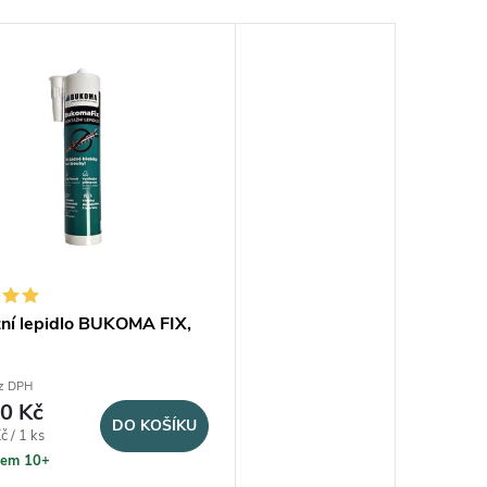
ní lepidlo BUKOMA FIX,
z DPH
0 Kč
DO KOŠÍKU
na:
 / 1 ks
dem 10+