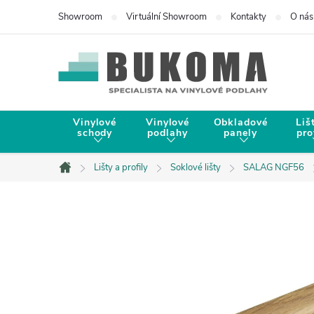
Showroom
Virtuální Showroom
Kontakty
O nás
Vinylové
Vinylové
Obkladové
Liš
schody
podlahy
panely
pro
Lišty a profily
Soklové lišty
SALAG NGF56
Domů