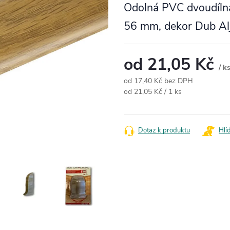
Odolná PVC dvoudílná
56 mm, dekor Dub Al
od
21,05 Kč
/ k
od
17,40 Kč
bez DPH
Měrná cena:
od 21,05 Kč / 1 ks
Dotaz k produktu
Hlí