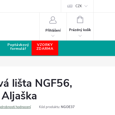
CZK
NÁKUPNÍ KOŠÍK
Prázdný košík
Přihlášení
Poptávkový
VZORKY
formulář
ZDARMA
vá lišta NGF56,
Aljaška
odrobnosti hodnocení
Kód produktu:
NGOE37