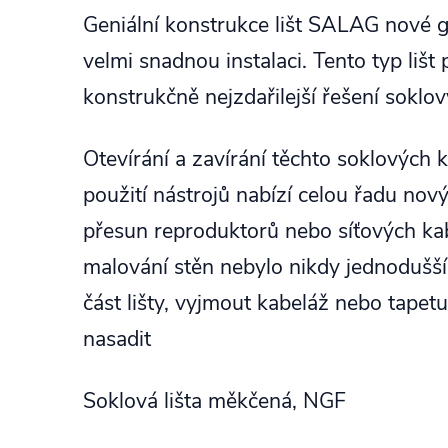
Geniální konstrukce lišt SALAG nové
velmi snadnou instalaci. Tento typ liš
konstrukčně nejzdařilejší řešení soklový
Otevírání a zavírání těchto soklových k
použití nástrojů nabízí celou řadu nový
přesun reproduktorů nebo síťových ka
malování stěn nebylo nikdy jednodušší.
část lišty, vyjmout kabeláž nebo tapet
nasadit
Soklová lišta měkčená, NGF