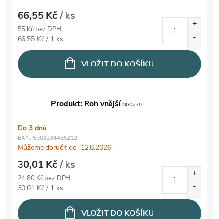
66,55 Kč
/ ks
55 Kč bez DPH
Měrná cena:
66,55 Kč / 1 ks
VLOŽIT DO KOŠÍKU
Produkt: Roh vnější
NGOZ70
Do 3 dnů
EAN:
5908234455212
Můžeme doručit do
12.8.2026
30,01 Kč
/ ks
24,80 Kč bez DPH
Měrná cena:
30,01 Kč / 1 ks
VLOŽIT DO KOŠÍKU