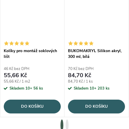
Kolíky pro montáž soklových
BUKOMAKRYL Silikon akryl,
lišt
300 ml, bílá
46 Kč bez DPH
70 Kč bez DPH
55,66 Kč
84,70 Kč
Měrná cena:
Měrná cena:
55,66 Kč / 1 m2
84,70 Kč / 1 ks
Skladem 10+
56 ks
Skladem 10+
203 ks
DO KOŠÍKU
DO KOŠÍKU