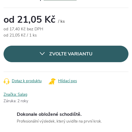
od
21,05 Kč
/ ks
od
17,40 Kč
bez DPH
Měrná cena:
od 21,05 Kč / 1 ks
ZVOLTE VARIANTU
Dotaz k produktu
Hlídací pes
Značka:
Salag
Záruka
:
2 roky
Dokonale obložené schodiště.
Profesionální výsledek, který uvidíte na první krok.