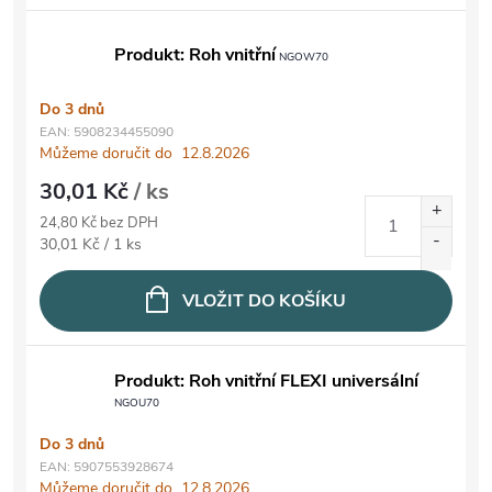
Produkt: Roh vnitřní
NGOW70
Do 3 dnů
EAN:
5908234455090
Můžeme doručit do
12.8.2026
30,01 Kč
/ ks
24,80 Kč bez DPH
Měrná cena:
30,01 Kč / 1 ks
VLOŽIT DO KOŠÍKU
Produkt: Roh vnitřní FLEXI universální
NGOU70
Do 3 dnů
EAN:
5907553928674
Můžeme doručit do
12.8.2026