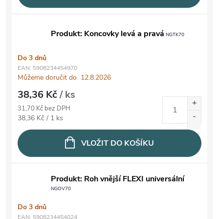
Produkt: Koncovky levá a pravá
NGTK70
Do 3 dnů
EAN:
5908234454970
Můžeme doručit do
12.8.2026
38,36 Kč
/ ks
31,70 Kč bez DPH
Měrná cena:
38,36 Kč / 1 ks
VLOŽIT DO KOŠÍKU
Produkt: Roh vnější FLEXI universální
NGOV70
Do 3 dnů
EAN:
5908234454024