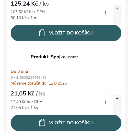
125,24 Kč
/ ks
103,50 Kč bez DPH
Měrná cena:
50,10 Kč / 1 m
VLOŽIT DO KOŠÍKU
Produkt: Spojka
NGOE70
Do 3 dnů
EAN:
5908234456493
Můžeme doručit do
12.8.2026
21,05 Kč
/ ks
17,40 Kč bez DPH
Měrná cena:
21,05 Kč / 1 ks
VLOŽIT DO KOŠÍKU