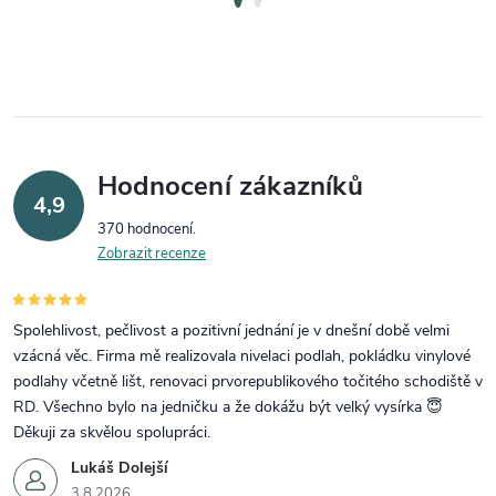
Hodnocení zákazníků
4,9
370 hodnocení
Zobrazit recenze
Spolehlivost, pečlivost a pozitivní jednání je v dnešní době velmi
vzácná věc. Firma mě realizovala nivelaci podlah, pokládku vinylové
podlahy včetně lišt, renovaci prvorepublikového točitého schodiště v
RD. Všechno bylo na jedničku a že dokážu být velký vysírka 😇
Děkuji za skvělou spolupráci.
Lukáš Dolejší
3.8.2026