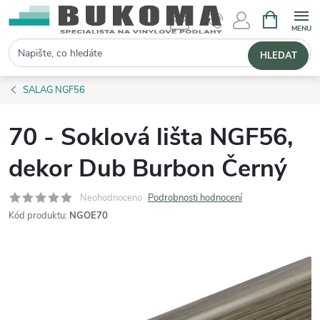
NÁKUPNÍ 
Hledat
HLEDAT
SALAG NGF56
70 - Soklová lišta NGF56,
dekor Dub Burbon Černý
Neohodnoceno
Podrobnosti hodnocení
Kód produktu:
NGOE70