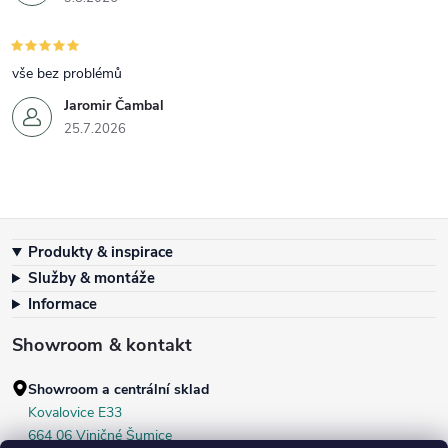
vše bez problémů
Jaromir Čambal
25.7.2026
Zápatí
Produkty & inspirace
Služby & montáže
Informace
Showroom & kontakt
Showroom a centrální sklad
Kovalovice E33
664 06 Viničné Šumice