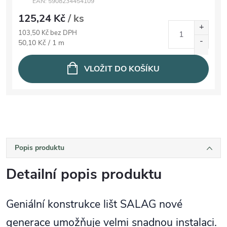
EAN:
5908234454109
125,24 Kč
/ ks
103,50 Kč bez DPH
Měrná cena:
50,10 Kč / 1 m
VLOŽIT DO KOŠÍKU
Popis produktu
Detailní popis produktu
Geniální konstrukce lišt SALAG nové
generace umožňuje velmi snadnou instalaci.