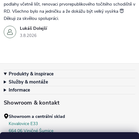
podlahy včetně lišt, renovaci prvorepublikového točitého schodiště v
RD. Všechno bylo na jedničku a že dokážu být velký vysírka 😇
Děkuji za skvělou spolupráci.
Lukáš Dolejší
3.8.2026
Zápatí
Produkty & inspirace
Služby & montáže
Informace
Showroom & kontakt
Showroom a centrální sklad
Kovalovice E33
664 06 Viničné Šumice
okr. Brno‑venkov, ČR