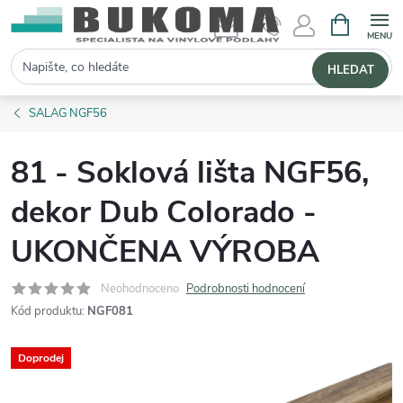
NÁKUPNÍ 
Hledat
HLEDAT
SALAG NGF56
81 - Soklová lišta NGF56,
dekor Dub Colorado -
UKONČENA VÝROBA
Neohodnoceno
Podrobnosti hodnocení
Kód produktu:
NGF081
Doprodej