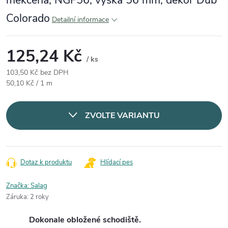
měkčená, NGF56, výška 56 mm, dekor Dub
Colorado
Detailní informace
125,24 Kč
/ ks
103,50 Kč bez DPH
Měrná cena:
50,10 Kč / 1 m
ZVOLTE VARIANTU
Dotaz k produktu
Hlídací pes
Značka:
Salag
Záruka
:
2 roky
Dokonale obložené schodiště.