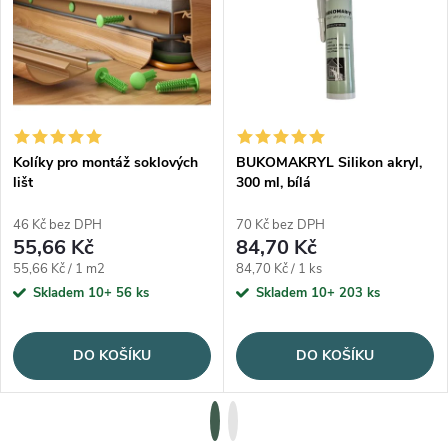
Kolíky pro montáž soklových
BUKOMAKRYL Silikon akryl,
lišt
300 ml, bílá
46 Kč bez DPH
70 Kč bez DPH
55,66 Kč
84,70 Kč
Měrná cena:
Měrná cena:
55,66 Kč / 1 m2
84,70 Kč / 1 ks
Skladem 10+
56 ks
Skladem 10+
203 ks
DO KOŠÍKU
DO KOŠÍKU