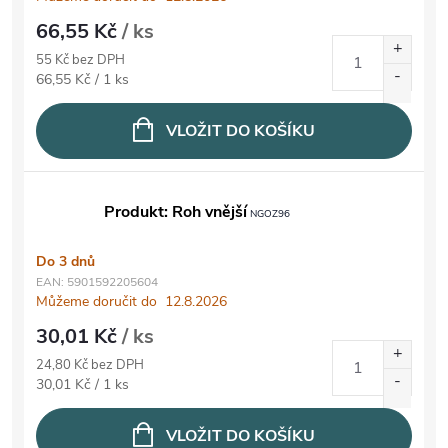
66,55 Kč
/ ks
55 Kč bez DPH
Měrná cena:
66,55 Kč / 1 ks
VLOŽIT DO KOŠÍKU
Produkt: Roh vnější
NGOZ96
Do 3 dnů
EAN:
5901592205604
Můžeme doručit do
12.8.2026
30,01 Kč
/ ks
24,80 Kč bez DPH
Měrná cena:
30,01 Kč / 1 ks
VLOŽIT DO KOŠÍKU