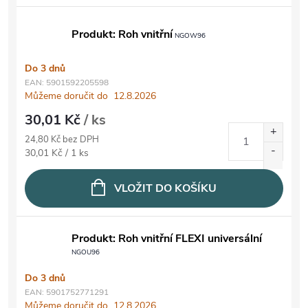
Produkt: Roh vnitřní
NGOW96
Do 3 dnů
EAN:
5901592205598
Můžeme doručit do
12.8.2026
30,01 Kč
/ ks
24,80 Kč bez DPH
Měrná cena:
30,01 Kč / 1 ks
VLOŽIT DO KOŠÍKU
Produkt: Roh vnitřní FLEXI universální
NGOU96
Do 3 dnů
EAN:
5901752771291
Můžeme doručit do
12.8.2026