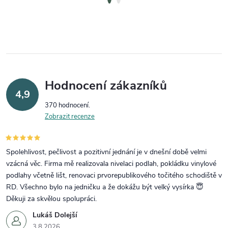
Hodnocení zákazníků
4,9
370 hodnocení
Zobrazit recenze
Spolehlivost, pečlivost a pozitivní jednání je v dnešní době velmi
vzácná věc. Firma mě realizovala nivelaci podlah, pokládku vinylové
podlahy včetně lišt, renovaci prvorepublikového točitého schodiště v
RD. Všechno bylo na jedničku a že dokážu být velký vysírka 😇
Děkuji za skvělou spolupráci.
Lukáš Dolejší
3.8.2026