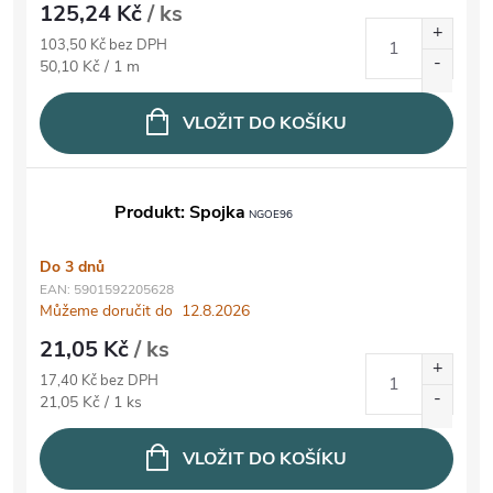
125,24 Kč
/ ks
103,50 Kč bez DPH
Měrná cena:
50,10 Kč / 1 m
VLOŽIT DO KOŠÍKU
Produkt: Spojka
NGOE96
Do 3 dnů
EAN:
5901592205628
Můžeme doručit do
12.8.2026
21,05 Kč
/ ks
17,40 Kč bez DPH
Měrná cena:
21,05 Kč / 1 ks
VLOŽIT DO KOŠÍKU