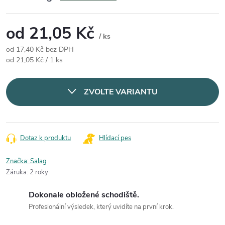
od
21,05 Kč
/ ks
od
17,40 Kč
bez DPH
Měrná cena:
od 21,05 Kč / 1 ks
ZVOLTE VARIANTU
Dotaz k produktu
Hlídací pes
Značka:
Salag
Záruka
:
2 roky
Dokonale obložené schodiště.
Profesionální výsledek, který uvidíte na první krok.