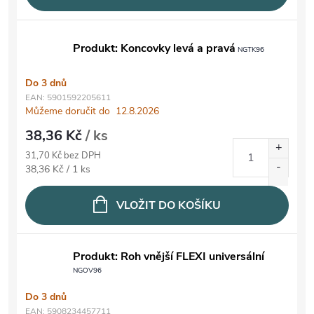
Produkt: Koncovky levá a pravá
NGTK96
Do 3 dnů
EAN:
5901592205611
Můžeme doručit do
12.8.2026
38,36 Kč
/ ks
31,70 Kč bez DPH
Měrná cena:
38,36 Kč / 1 ks
VLOŽIT DO KOŠÍKU
Produkt: Roh vnější FLEXI universální
NGOV96
Do 3 dnů
EAN:
5908234457711