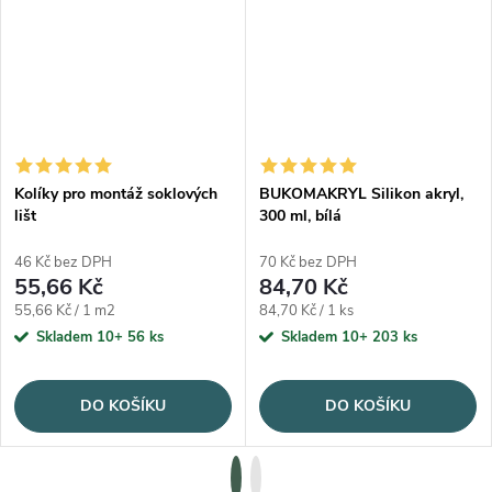
Kolíky pro montáž soklových
BUKOMAKRYL Silikon akryl,
lišt
300 ml, bílá
46 Kč bez DPH
70 Kč bez DPH
55,66 Kč
84,70 Kč
Měrná cena:
Měrná cena:
55,66 Kč / 1 m2
84,70 Kč / 1 ks
Skladem 10+
56 ks
Skladem 10+
203 ks
DO KOŠÍKU
DO KOŠÍKU