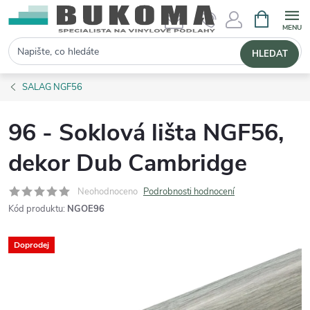
NÁKUPNÍ 
Hledat
HLEDAT
SALAG NGF56
96 - Soklová lišta NGF56,
dekor Dub Cambridge
Neohodnoceno
Podrobnosti hodnocení
Kód produktu:
NGOE96
Doprodej