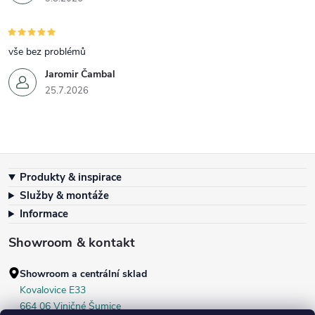
vše bez problémů
Jaromir Čambal
25.7.2026
Zápatí
Produkty & inspirace
Služby & montáže
Informace
Showroom & kontakt
Showroom a centrální sklad
Kovalovice E33
664 06 Viničné Šumice