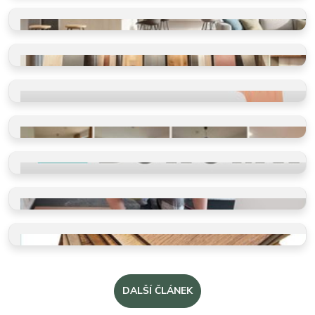
SHOWROOM
Vidět, cítit, vybrat
VINYLOVÉ PODLAHY
Výběr dle místností
VINYLOVÉ PODLAHY
Výběr dle parametrů
HODNOCENÍ
Ověřeno spokojenými zákazníky
REFERENCE
Příběhy našich klientů
PROČ VYBRAT BUKOMU
Více než schody a vinyl
PROFI POKLÁDKY
Takto je děláme v BUKOMĚ
VZORKY ZDARMA
Dotkněte se kvality a vyberte
DALŠÍ ČLÁNEK