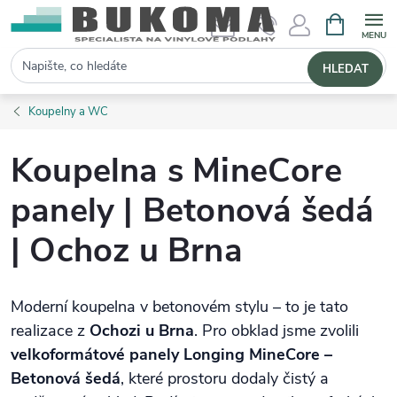
NÁKUPNÍ 
Hledat
HLEDAT
Koupelny a WC
Koupelna s MineCore
panely | Betonová šedá
| Ochoz u Brna
Moderní koupelna v betonovém stylu – to je tato
realizace z
Ochozi u Brna
. Pro obklad jsme zvolili
velkoformátové panely Longing MineCore –
Betonová šedá
, které prostoru dodaly čistý a