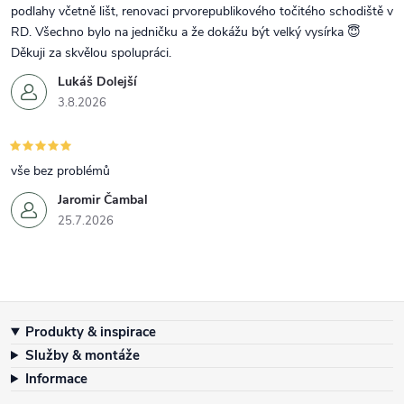
podlahy včetně lišt, renovaci prvorepublikového točitého schodiště v
RD. Všechno bylo na jedničku a že dokážu být velký vysírka 😇
Děkuji za skvělou spolupráci.
Lukáš Dolejší
3.8.2026
vše bez problémů
Jaromir Čambal
25.7.2026
Zápatí
Produkty & inspirace
Služby & montáže
Informace