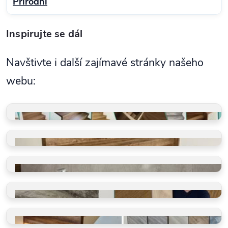
Přírodní
Inspirujte se dál
Navštivte i další zajímavé stránky našeho
webu:
GALERIE REALIZACÍ
Schody, koupelny, restaurace
VINYLOVÉ SCHODY
Takto je děláme v BUKOMĚ
VINYLOVÉ KOUPELNY
Ano, olepujeme i zdi
BLOG O PODLAHÁCH
Ano, olepujeme i zdi