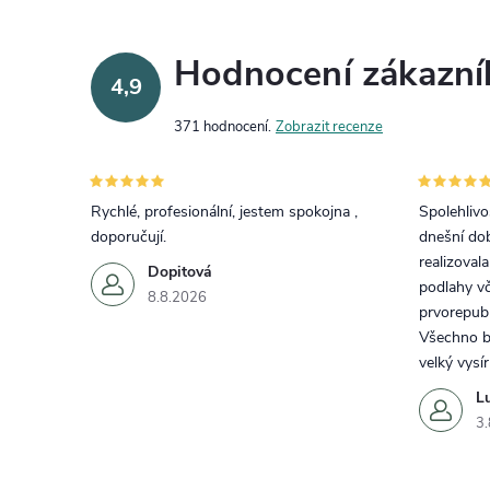
Hodnocení zákazní
4,9
371 hodnocení
Zobrazit recenze
Rychlé, profesionální, jestem spokojna ,
Spolehlivos
doporučují.
dnešní do
realizoval
Dopitová
podlahy vč
8.8.2026
prvorepubl
Všechno by
velký vysí
L
3.