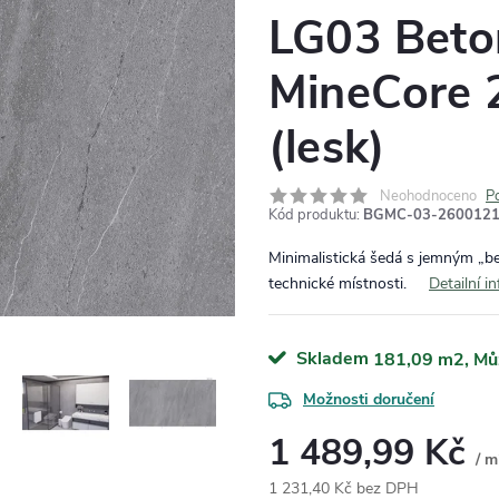
LG03 Beto
MineCore
(lesk)
Neohodnoceno
P
Kód produktu:
BGMC-03-2600121
Minimalistická šedá s jemným „b
technické místnosti.
Detailní i
Skladem
181,09 m2
Možnosti doručení
1 489,99 Kč
/ m
1 231,40 Kč bez DPH