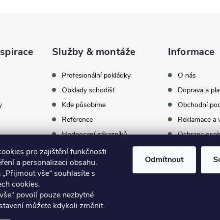
spirace
Služby & montáže
Informace
celkem
369
hodnocení
Profesionální pokládky
O nás
Obklady schodišť
Doprava a pla
y
Kde působíme
Obchodní po
Reference
Reklamace a v
Hodnocení zákazníků
Ochrana osob
Proč vybrat BUKOMU
Archív vypro
okies pro zajištění funkčnosti
Odmítnout
S
ření a personalizaci obsahu.
oom
Kontakty
 „Přijmout vše“ souhlasíte s
ech cookies.
vše“ povolí pouze nezbytné
stavení můžete kdykoli změnit.