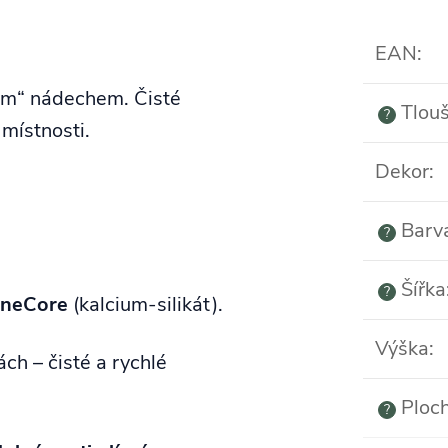
EAN
:
ým“ nádechem. Čisté
Tlouš
?
místnosti.
Dekor
:
Barv
?
Šířka
?
ineCore
(kalcium‑silikát).
Výška
:
ch – čisté a rychlé
Ploch
?