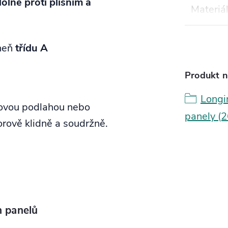
olné proti plísním a
Materiá
oheň
třídu A
Produkt n
Longi
novou podlahou nebo
panely 
rově klidně a soudržně.
h panelů