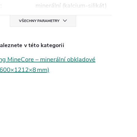
l
:
minerální (kalcium‑silikát)
VŠECHNY PARAMETRY
aleznete v této kategorii
ng MineCore – minerální obkladové
(2600×1212×8 mm)