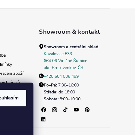
Showroom & kontakt
Showroom a centrální sklad
Kovalovice E33
tba
664 06 Viničné Šumice
dmínky
okr. Brno‑venkov, ČR
rácení zboží
+420 604 536 499
ních údajů
Po–Pá:
7:30–16:00
daných dekorů
Středa:
do 18:00
ouhlasím
Sobota:
8:00–10:00