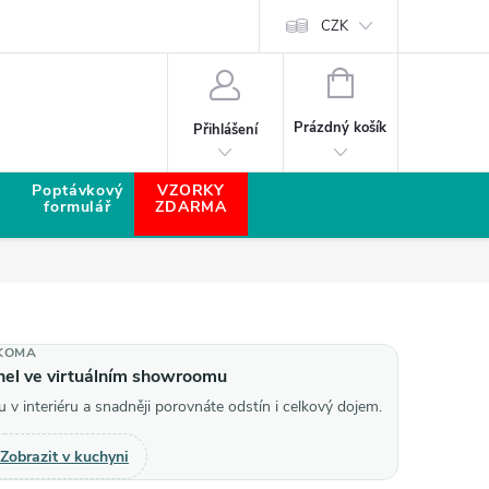
CZK
NÁKUPNÍ KOŠÍK
Prázdný košík
Přihlášení
Poptávkový
VZORKY
formulář
ZDARMA
KOMA
anel ve virtuálním showroomu
u v interiéru a snadněji porovnáte odstín i celkový dojem.
Zobrazit v kuchyni