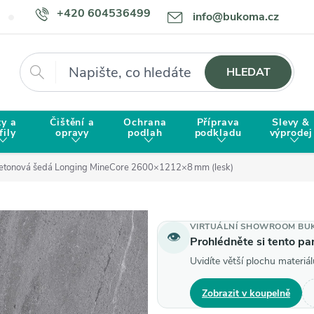
+420 604536499
info@bukoma.cz
Doprava a platba
Proč zvolit BUKOMU?
Hledat
HLEDAT
ty a
Čištění a
Ochrana
Příprava
Slevy &
fily
opravy
podlah
podkladu
výprodej
etonová šedá Longing MineCore 2600×1212×8 mm (lesk)
VIRTUÁLNÍ SHOWROOM BU
👁
Prohlédněte si tento p
Uvidíte větší plochu materiál
Zobrazit v koupelně