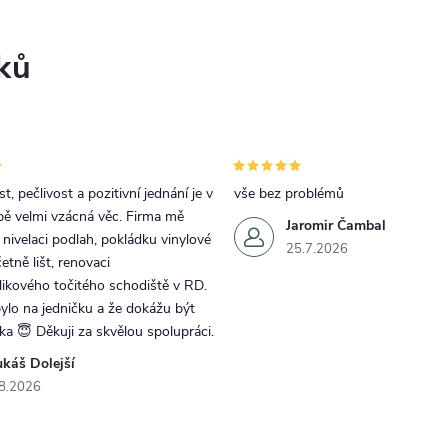
ků
t, pečlivost a pozitivní jednání je v
vše bez problémů
bě velmi vzácná věc. Firma mě
Jaromir Čambal
a nivelaci podlah, pokládku vinylové
25.7.2026
etně lišt, renovaci
ikového točitého schodiště v RD.
lo na jedničku a že dokážu být
rka 😇 Děkuji za skvělou spolupráci.
ukáš Dolejší
8.2026