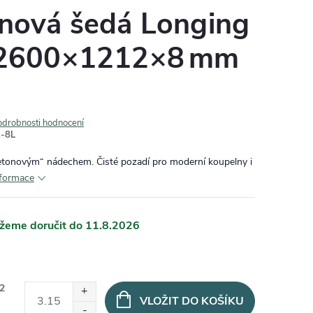
nová šedá Longing
 2600×1212×8 mm
odrobnosti hodnocení
-8L
etonovým“ nádechem. Čisté pozadí pro moderní koupelny i
nformace
11.8.2026
2
VLOŽIT DO KOŠÍKU