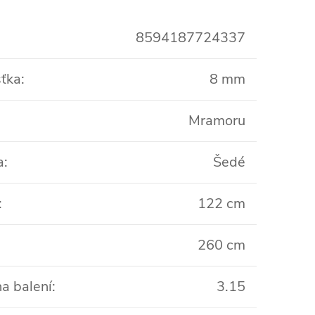
8594187724337
ťka
:
8 mm
Mramoru
a
:
Šedé
:
122 cm
260 cm
a balení
:
3.15