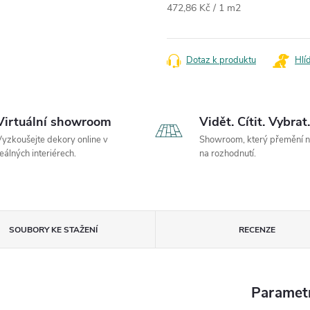
Měrná cena:
472,86 Kč / 1 m2
Dotaz k produktu
Hlí
Virtuální showroom
Vidět. Cítit. Vybrat.
yzkoušejte dekory online v
Showroom, který přemění 
eálných interiérech.
na rozhodnutí.
SOUBORY KE STAŽENÍ
RECENZE
Paramet