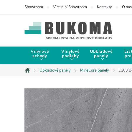
Showroom
Virtuální Showroom
Kontakty
O nás
Vinylové
Vinylové
Obkladové
Liš
schody
podlahy
panely
pro
Obkladové panely
MineCore panely
LG03 B
Domů