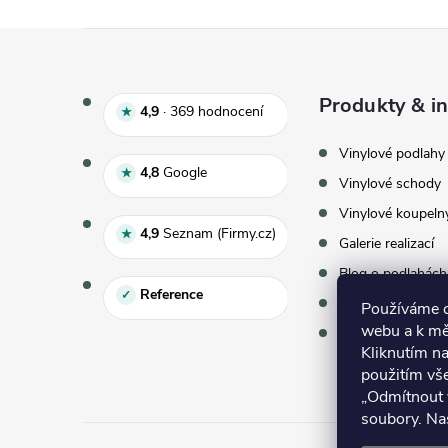
Zápatí
Produkty & in
Hodnocení e‑shopu 4,9 z 5, 
4,9
·
369
hodnocení
★
Vinylové podlahy
Hodnocení Google 4,8 z 5
4,8
Google
★
Vinylové schody
Vinylové koupeln
Hodnocení Seznam 4,9 z 5
4,9
Seznam (Firmy.cz)
★
Galerie realizací
Blog o podlahách
Reference
✓
Vzorky zdarma
Používáme co
webu a k mě
Virtuální showr
Kliknutím na
použitím vš
„Odmítnout 
soubory. Na