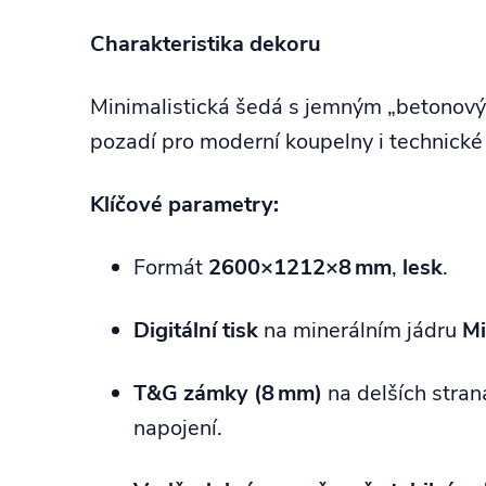
Charakteristika dekoru
Minimalistická šedá s jemným „betonov
pozadí pro moderní koupelny i technické 
Klíčové parametry:
Formát
2600×1212×8 mm
,
lesk
.
Digitální tisk
na minerálním jádru
M
T&G zámky (8 mm)
na delších straná
napojení.