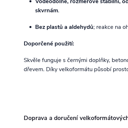
Voděodolné, rozměrově stabilní, od
skvrnám
.
Bez plastů a aldehydů
; reakce na 
Doporčené použití:
Skvěle funguje s černými doplňky, beto
dřevem. Díky velkoformátu působí prosto
Doprava a doručení velkoformátovýc