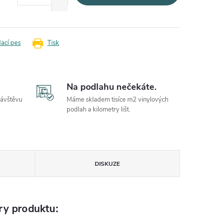
dací pes
Tisk
Na podlahu nečekáte.
návštěvu
Máme skladem tisíce m2 vinylových
podlah a kilometry lišt.
DISKUZE
ry produktu: