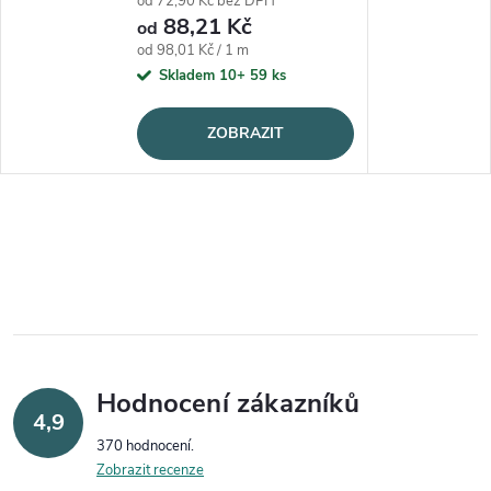
od 72,90 Kč bez DPH
88,21 Kč
od
Měrná cena:
od 98,01 Kč / 1 m
Skladem 10+
59 ks
ZOBRAZIT
Hodnocení zákazníků
4,9
370 hodnocení
Zobrazit recenze