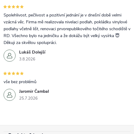
Spolehlivost, pečlivost a pozitivní jednání je v dnešní době velmi
vzácná věc. Firma mě realizovala nivelaci podlah, pokládku vinylové
podlahy včetně lišt, renovaci prvorepublikového točitého schodiště v
RD. Všechno bylo na jedničku a že dokážu být velký vysírka 😇
Děkuji za skvělou spolupráci.
Lukáš Dolejší
3.8.2026
vše bez problémů
Jaromir Čambal
25.7.2026
Zápatí