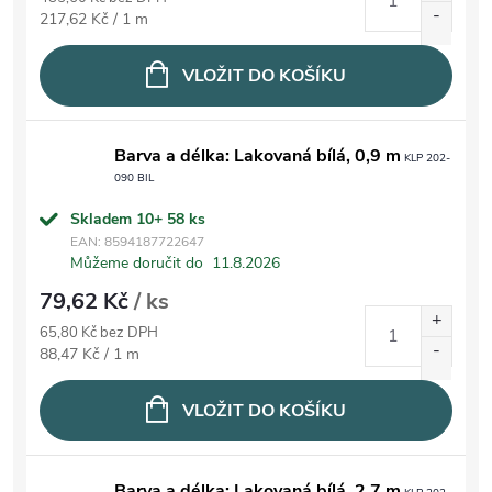
Měrná cena:
217,62 Kč / 1 m
VLOŽIT DO KOŠÍKU
Barva a délka: Lakovaná bílá, 0,9 m
KLP 202-
090 BIL
Skladem 10+
58 ks
EAN:
8594187722647
Můžeme doručit do
11.8.2026
79,62 Kč
/ ks
65,80 Kč bez DPH
Měrná cena:
88,47 Kč / 1 m
VLOŽIT DO KOŠÍKU
Barva a délka: Lakovaná bílá, 2,7 m