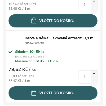
197,40 Kč bez DPH
Měrná cena:
88,46 Kč / 1 m
VLOŽIT DO KOŠÍKU
Barva a délka: Lakovaná antracit, 0,9 m
KLP 202-090 ANT
Skladem 10+
59 ks
EAN:
8594187722654
Můžeme doručit do
11.8.2026
79,62 Kč
/ ks
65,80 Kč bez DPH
Měrná cena:
88,47 Kč / 1 m
VLOŽIT DO KOŠÍKU