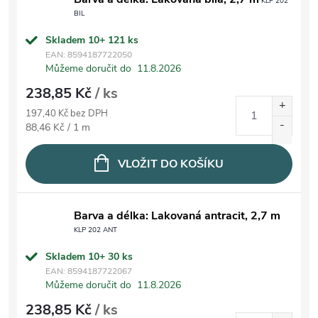
KLP 202
BIL
Skladem 10+
121 ks
EAN:
8594187722050
Můžeme doručit do
11.8.2026
238,85 Kč
/ ks
197,40 Kč bez DPH
Měrná cena:
88,46 Kč / 1 m
VLOŽIT DO KOŠÍKU
Barva a délka: Lakovaná antracit, 2,7 m
KLP 202 ANT
Skladem 10+
30 ks
EAN:
8594187722067
Můžeme doručit do
11.8.2026
238,85 Kč
/ ks