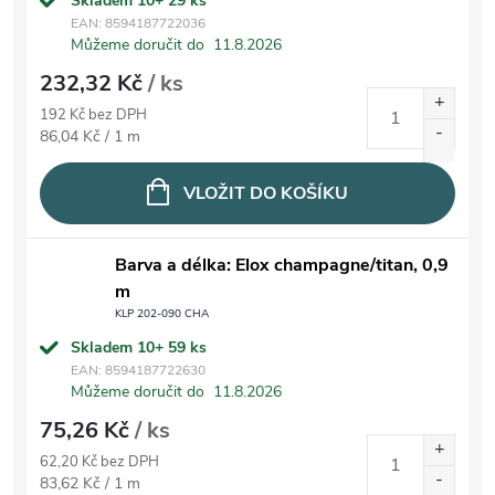
Skladem 10+
29 ks
EAN:
8594187722036
Můžeme doručit do
11.8.2026
232,32 Kč
/ ks
192 Kč bez DPH
Měrná cena:
86,04 Kč / 1 m
VLOŽIT DO KOŠÍKU
Barva a délka: Elox champagne/titan, 0,9
m
KLP 202-090 CHA
Skladem 10+
59 ks
EAN:
8594187722630
Můžeme doručit do
11.8.2026
75,26 Kč
/ ks
62,20 Kč bez DPH
Měrná cena:
83,62 Kč / 1 m