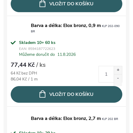
VLOŽIT DO KOŠÍKU
Barva a délka: Elox bronz, 0,9 m
KLP 202-090
BR
Skladem 10+
60 ks
EAN:
8594187722623
Můžeme doručit do
11.8.2026
77,44 Kč
/ ks
64 Kč bez DPH
Měrná cena:
86,04 Kč / 1 m
VLOŽIT DO KOŠÍKU
Barva a délka: Elox bronz, 2,7 m
KLP 202 BR