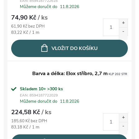
EAN:
8594187722616
Můžeme doručit do
11.8.2026
74,90 Kč
/ ks
61,90 Kč bez DPH
Měrná cena:
83,22 Kč / 1 m
VLOŽIT DO KOŠÍKU
Barva a délka: Elox stříbro, 2,7 m
KLP 202 STR
Skladem 10+
>300 ks
EAN:
8594187722029
Můžeme doručit do
11.8.2026
224,58 Kč
/ ks
185,60 Kč bez DPH
Měrná cena:
83,18 Kč / 1 m