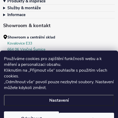
Produkty & inspirace
Služby & montáže
Informace
Showroom & kontakt
Showroom a centrální sklad
Kovalovice E33
664 06 Viničné Šumice
okr. Brno‑venkov, ČR
Používáme cookies pro zajištění funkčnosti webu a k
+420 604 536 499
měření a personalizaci obsahu.
Kliknutím na „Přijmout vše“ souhlasíte s použitím všech
Po–Pá:
7:30–16:00
cookies.
Středa:
do 18:00
„Odmítnout vše“ povolí pouze nezbytné soubory. Nastavení
Sobota:
8:00–10:00
můžete kdykoli změnit.
Nastavení
Copyright 2026
Bukoma
. Všechna práva vyhrazena.
Upravit nastavení
cookies