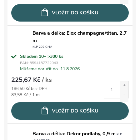
VLOŽIT DO KOŠÍKU
Barva a délka: Elox champagne/titan, 2,7
m
KLP 202 CHA
Skladem 10+
>300 ks
EAN:
8594187722043
Můžeme doručit do
11.8.2026
225,67 Kč
/ ks
186,50 Kč bez DPH
Měrná cena:
83,58 Kč / 1 m
VLOŽIT DO KOŠÍKU
Barva a délka: Dekor podlahy, 0,9 m
KLP
202-090 DP