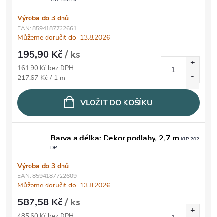
Výroba do 3 dnů
EAN:
8594187722661
Můžeme doručit do
13.8.2026
195,90 Kč
/ ks
161,90 Kč bez DPH
Měrná cena:
217,67 Kč / 1 m
VLOŽIT DO KOŠÍKU
Barva a délka: Dekor podlahy, 2,7 m
KLP 202
DP
Výroba do 3 dnů
EAN:
8594187722609
Můžeme doručit do
13.8.2026
587,58 Kč
/ ks
485,60 Kč bez DPH