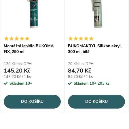
Montážní lepidlo BUKOMA
BUKOMAKRYL Silikon akryl,
FIX, 290 ml
300 ml, bílá
120 Kč bez DPH
70 Kč bez DPH
145,20 Kč
84,70 Kč
Měrná cena:
Měrná cena:
145,20 Kč / 1 ks
84,70 Kč / 1 ks
Skladem 10+
Skladem 10+
203 ks
DO KOŠÍKU
DO KOŠÍKU