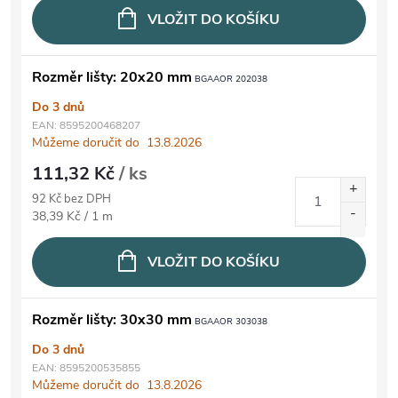
VLOŽIT DO KOŠÍKU
Rozměr lišty: 20x20 mm
BGAAOR 202038
Do 3 dnů
EAN:
8595200468207
Můžeme doručit do
13.8.2026
111,32 Kč
/ ks
92 Kč bez DPH
Měrná cena:
38,39 Kč / 1 m
VLOŽIT DO KOŠÍKU
Rozměr lišty: 30x30 mm
BGAAOR 303038
Do 3 dnů
EAN:
8595200535855
Můžeme doručit do
13.8.2026