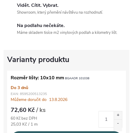
Vidět. Cítit. Vybrat.
Showroom, který přemění návštěvu na rozhodnutí.
Na podlahu nečekáte.
Máme skladem tisíce m2 vinylových podlah a kilometry lišt.
Rozměr lišty: 10x10 mm
BGAAOR 101038
Do 3 dnů
EAN:
8595200513235
Můžeme doručit do
13.8.2026
72,60 Kč
/ ks
60 Kč bez DPH
Měrná cena:
25,03 Kč / 1 m