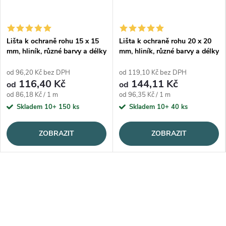
Lišta k ochraně rohu 15 x 15
Lišta k ochraně rohu 20 x 20
mm, hliník, různé barvy a délky
mm, hliník, různé barvy a délky
od 96,20 Kč bez DPH
od 119,10 Kč bez DPH
116,40 Kč
144,11 Kč
od
od
Měrná cena:
Měrná cena:
od 86,18 Kč / 1 m
od 96,35 Kč / 1 m
Skladem 10+
150 ks
Skladem 10+
40 ks
ZOBRAZIT
ZOBRAZIT