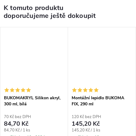
K tomuto produktu
doporučujeme ještě dokoupit
BUKOMAKRYL Silikon akryl,
Montážní lepidlo BUKOMA
300 ml, bílá
FIX, 290 ml
70 Kč bez DPH
120 Kč bez DPH
84,70 Kč
145,20 Kč
Měrná cena:
Měrná cena:
84,70 Kč / 1 ks
145,20 Kč / 1 ks