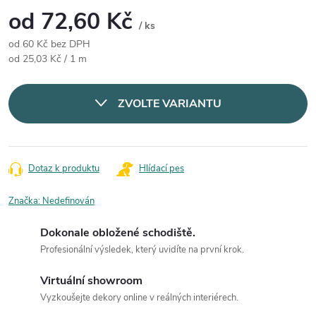
od
72,60 Kč
/ ks
od
60 Kč
bez DPH
Měrná cena:
od 25,03 Kč / 1 m
ZVOLTE VARIANTU
Dotaz k produktu
Hlídací pes
Značka:
Nedefinován
Dokonale obložené schodiště.
Profesionální výsledek, který uvidíte na první krok.
Virtuální showroom
Vyzkoušejte dekory online v reálných interiérech.