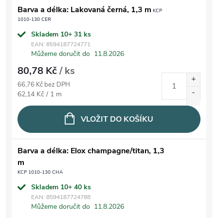
Barva a délka: Lakovaná černá, 1,3 m
KCP
1010-130 CER
Skladem 10+
31 ks
EAN:
8594187724771
Můžeme doručit do
11.8.2026
80,78 Kč
/ ks
66,76 Kč bez DPH
Měrná cena:
62,14 Kč / 1 m
VLOŽIT DO KOŠÍKU
Barva a délka: Elox champagne/titan, 1,3
m
KCP 1010-130 CHA
Skladem 10+
40 ks
EAN:
8594187724788
Můžeme doručit do
11.8.2026