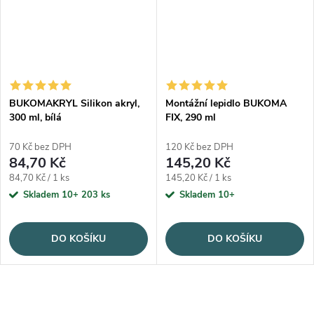
BUKOMAKRYL Silikon akryl,
Montážní lepidlo BUKOMA
300 ml, bílá
FIX, 290 ml
70 Kč bez DPH
120 Kč bez DPH
84,70 Kč
145,20 Kč
Měrná cena:
Měrná cena:
84,70 Kč / 1 ks
145,20 Kč / 1 ks
Skladem 10+
203 ks
Skladem 10+
DO KOŠÍKU
DO KOŠÍKU