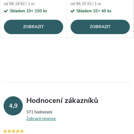
Měrná cena:
Měrná cena:
od 86,18 Kč / 1 m
od 96,35 Kč / 1 m
Skladem 10+
150 ks
Skladem 10+
40 ks
ZOBRAZIT
ZOBRAZIT
Hodnocení zákazníků
4,9
371 hodnocení
Zobrazit recenze