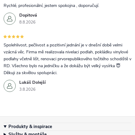
Rychlé, profesionální, jestem spokojna , doporučují.
Dopitová
8.8.2026
Spolehlivost, pečlivost a pozitivní jednání je v dnešní době velmi
vzácná věc. Firma mě realizovala nivelaci podlah, pokládku vinylové
podlahy včetně lišt, renovaci prvorepublikového točitého schodiště v
RD. Všechno bylo na jedničku a že dokážu být velký vysírka 😇
Děkuji za skvělou spolupráci.
Lukáš Dolejší
3.8.2026
Zápatí
Produkty & inspirace
Služby & montáže