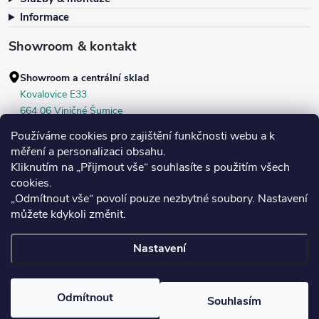
Informace
Showroom & kontakt
Showroom a centrální sklad
Kovalovice E33
664 06 Viničné Šumice
okr. Brno‑venkov, ČR
Používáme cookies pro zajištění funkčnosti webu a k
+420 604 536 499
měření a personalizaci obsahu.
Kliknutím na „Přijmout vše“ souhlasíte s použitím všech
Po–Pá:
7:30–16:00
cookies.
Středa:
do 18:00
„Odmítnout vše“ povolí pouze nezbytné soubory. Nastavení
Sobota:
8:00–10:00
můžete kdykoli změnit.
Nastavení
Copyright 2026
Bukoma
. Všechna práva vyhrazena.
Upravit nastavení
cookies
Vy
Odmítnout
Souhlasím
Lišta k ochraně rohu 10 x 10 mm, hliník, různé barvy a délky
Vytvořil Shoptet
var