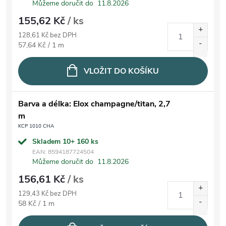
Můžeme doručit do
11.8.2026
155,62 Kč
/ ks
128,61 Kč bez DPH
Měrná cena:
57,64 Kč / 1 m
VLOŽIT DO KOŠÍKU
Barva a délka: Elox champagne/titan, 2,7
m
KCP 1010 CHA
Skladem 10+
160 ks
EAN:
8594187724504
Můžeme doručit do
11.8.2026
156,61 Kč
/ ks
129,43 Kč bez DPH
Měrná cena:
58 Kč / 1 m