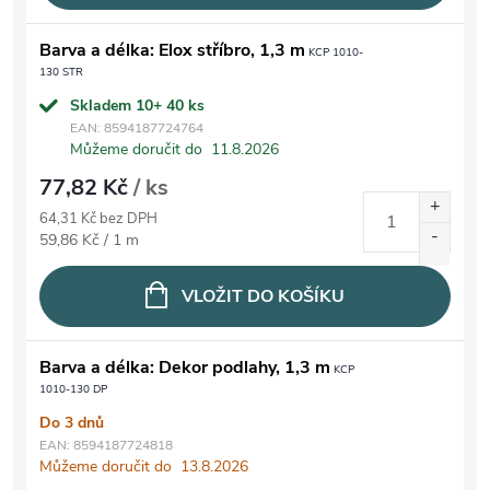
Barva a délka: Elox stříbro, 1,3 m
KCP 1010-
130 STR
Skladem 10+
40 ks
EAN:
8594187724764
Můžeme doručit do
11.8.2026
77,82 Kč
/ ks
64,31 Kč bez DPH
Měrná cena:
59,86 Kč / 1 m
VLOŽIT DO KOŠÍKU
Barva a délka: Dekor podlahy, 1,3 m
KCP
1010-130 DP
Do 3 dnů
EAN:
8594187724818
Můžeme doručit do
13.8.2026