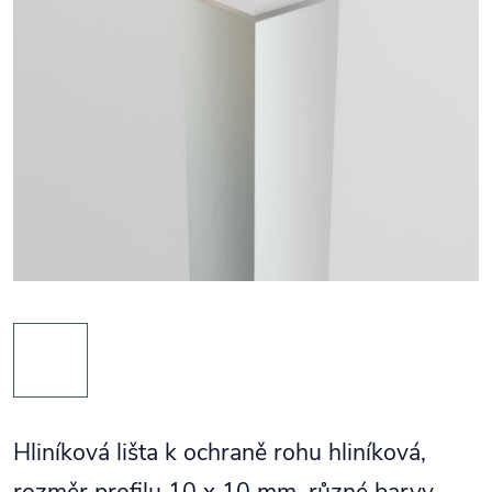
Hliníková lišta k ochraně rohu hliníková,