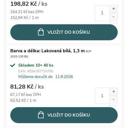
198,82 Kč
/ ks
164,31 Kč bez DPH
Měrná cena:
152,94 Kč / 1 m
VLOŽIT DO KOŠÍKU
Barva a délka: Lakovaná bílá, 1,3 m
KCP
1010-130 BIL
Skladem 10+
40 ks
EAN:
8594187724795
Můžeme doručit do
11.8.2026
81,28 Kč
/ ks
67,17 Kč bez DPH
Měrná cena:
62,52 Kč / 1 m
VLOŽIT DO KOŠÍKU