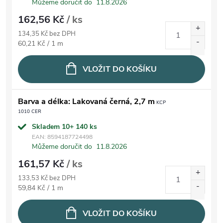
Můžeme doručit do
11.8.2026
162,56 Kč
/ ks
134,35 Kč bez DPH
Měrná cena:
60,21 Kč / 1 m
VLOŽIT DO KOŠÍKU
Barva a délka: Lakovaná černá, 2,7 m
KCP
1010 CER
Skladem 10+
140 ks
EAN:
8594187724498
Můžeme doručit do
11.8.2026
161,57 Kč
/ ks
133,53 Kč bez DPH
Měrná cena:
59,84 Kč / 1 m
VLOŽIT DO KOŠÍKU