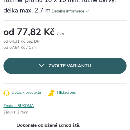
rozměr profilu 10 x 10 mm, různé barvy,
délka max. 2,7 m
Detailní informace
od
77,82 Kč
/ ks
od
64,31 Kč
bez DPH
Měrná cena:
od 57,64 Kč / 1 m
ZVOLTE VARIANTU
Dotaz k produktu
Hlídací pes
Značka:
BUKOMA
Záruka
:
2 roky
Dokonale obložené schodiště.