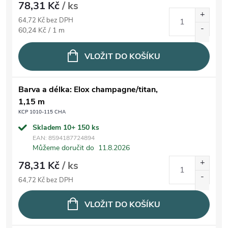
78,31 Kč
/ ks
64,72 Kč bez DPH
Měrná cena:
60,24 Kč / 1 m
VLOŽIT DO KOŠÍKU
Barva a délka: Elox champagne/titan,
1,15 m
KCP 1010-115 CHA
Skladem 10+
150 ks
EAN:
8594187724894
Můžeme doručit do
11.8.2026
78,31 Kč
/ ks
64,72 Kč bez DPH
VLOŽIT DO KOŠÍKU