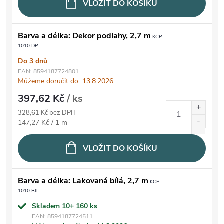
VLOŽIT DO KOŠÍKU
Barva a délka: Dekor podlahy, 2,7 m
KCP
1010 DP
Do 3 dnů
EAN:
8594187724801
Můžeme doručit do
13.8.2026
397,62 Kč
/ ks
328,61 Kč bez DPH
Měrná cena:
147,27 Kč / 1 m
VLOŽIT DO KOŠÍKU
Barva a délka: Lakovaná bílá, 2,7 m
KCP
1010 BIL
Skladem 10+
160 ks
EAN:
8594187724511