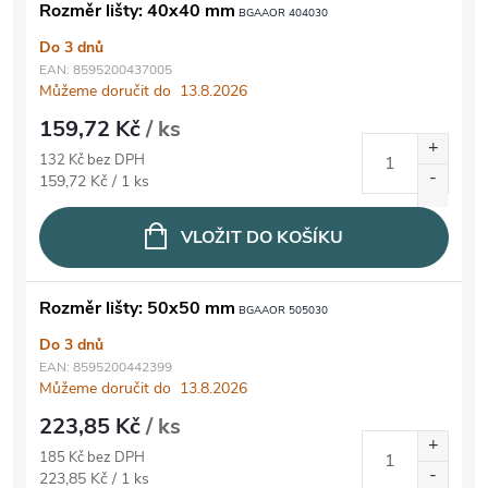
Rozměr lišty: 40x40 mm
BGAAOR 404030
Do 3 dnů
EAN:
8595200437005
Můžeme doručit do
13.8.2026
159,72 Kč
/ ks
132 Kč bez DPH
Měrná cena:
159,72 Kč / 1 ks
VLOŽIT DO KOŠÍKU
Rozměr lišty: 50x50 mm
BGAAOR 505030
Do 3 dnů
EAN:
8595200442399
Můžeme doručit do
13.8.2026
223,85 Kč
/ ks
185 Kč bez DPH
Měrná cena:
223,85 Kč / 1 ks