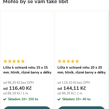
Lišta k ochraně rohu 15 x 15
Lišta k ochraně rohu 20 x 20
mm, hliník, různé barvy a délky
mm, hliník, různé barvy a délky
od 96,20 Kč bez DPH
od 119,10 Kč bez DPH
116,40 Kč
144,11 Kč
od
od
Měrná cena:
Měrná cena:
od 86,18 Kč / 1 m
od 96,35 Kč / 1 m
Skladem 10+
150 ks
Skladem 10+
40 ks