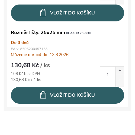
VLOŽIT DO KOŠÍKU
Rozměr lišty: 25x25 mm
BGAAOR 252530
Do 3 dnů
EAN:
8595200497153
Můžeme doručit do
13.8.2026
130,68 Kč
/ ks
108 Kč bez DPH
Měrná cena:
130,68 Kč / 1 ks
VLOŽIT DO KOŠÍKU