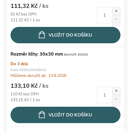
111,32 Kč
/ ks
92 Kč bez DPH
Měrná cena:
111,32 Kč / 1 ks
VLOŽIT DO KOŠÍKU
Rozměr lišty: 30x30 mm
BGAAOR 303030
Do 3 dnů
EAN:
8595200436916
Můžeme doručit do
13.8.2026
133,10 Kč
/ ks
110 Kč bez DPH
Měrná cena:
133,10 Kč / 1 ks
VLOŽIT DO KOŠÍKU