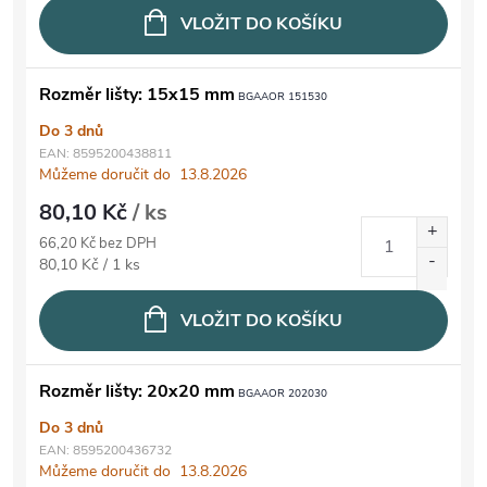
VLOŽIT DO KOŠÍKU
Rozměr lišty: 15x15 mm
BGAAOR 151530
Do 3 dnů
EAN:
8595200438811
Můžeme doručit do
13.8.2026
80,10 Kč
/ ks
66,20 Kč bez DPH
Měrná cena:
80,10 Kč / 1 ks
VLOŽIT DO KOŠÍKU
Rozměr lišty: 20x20 mm
BGAAOR 202030
Do 3 dnů
EAN:
8595200436732
Můžeme doručit do
13.8.2026