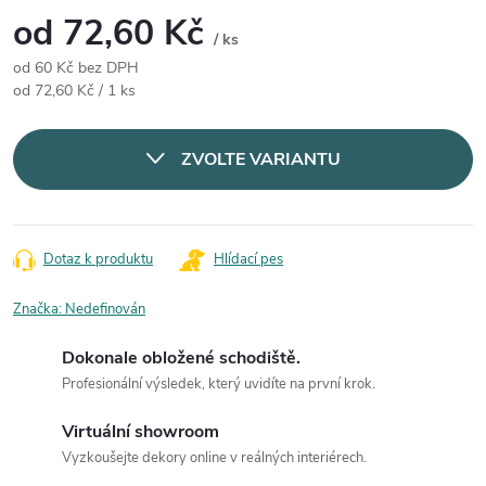
od
72,60 Kč
/ ks
od
60 Kč
bez DPH
Měrná cena:
od 72,60 Kč / 1 ks
ZVOLTE VARIANTU
Dotaz k produktu
Hlídací pes
Značka:
Nedefinován
Dokonale obložené schodiště.
Profesionální výsledek, který uvidíte na první krok.
Virtuální showroom
Vyzkoušejte dekory online v reálných interiérech.