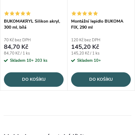
BUKOMAKRYL Silikon akryl,
Montážní lepidlo BUKOMA
300 ml, bílá
FIX, 290 ml
70 Kč bez DPH
120 Kč bez DPH
84,70 Kč
145,20 Kč
Měrná cena:
Měrná cena:
84,70 Kč / 1 ks
145,20 Kč / 1 ks
Skladem 10+
203 ks
Skladem 10+
DO KOŠÍKU
DO KOŠÍKU