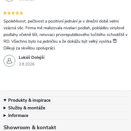
Spolehlivost, pečlivost a pozitivní jednání je v dnešní době velmi
vzácná věc. Firma mě realizovala nivelaci podlah, pokládku vinylové
podlahy včetně lišt, renovaci prvorepublikového točitého schodiště v
RD. Všechno bylo na jedničku a že dokážu být velký vysírka 😇
Děkuji za skvělou spolupráci.
Lukáš Dolejší
3.8.2026
Zápatí
Produkty & inspirace
Služby & montáže
Informace
Showroom & kontakt