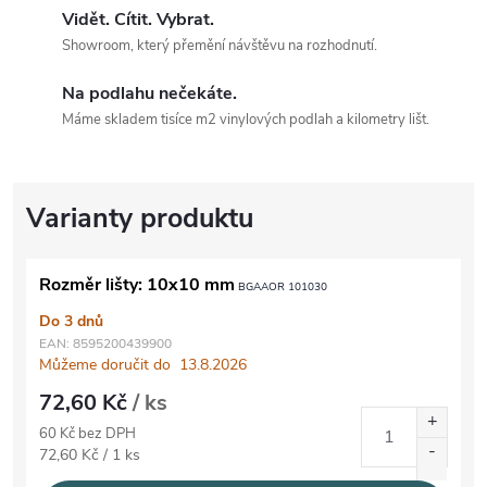
Vidět. Cítit. Vybrat.
Showroom, který přemění návštěvu na rozhodnutí.
Na podlahu nečekáte.
Máme skladem tisíce m2 vinylových podlah a kilometry lišt.
Rozměr lišty: 10x10 mm
BGAAOR 101030
Do 3 dnů
EAN:
8595200439900
Můžeme doručit do
13.8.2026
72,60 Kč
/ ks
60 Kč bez DPH
Měrná cena:
72,60 Kč / 1 ks