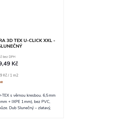
A 3D TEX U-CLICK XXL -
SLUNEČNÝ
Kč bez DPH
9,49 Kč
ena:
9 Kč / 1 m2
ne
‑TEX s věrnou kresbou. 6,5 mm
5 mm + IXPE 1 mm), bez PVC,
hůze. Dub Slunečný – zlatavý,
kor pro světlé a optimistické
y.