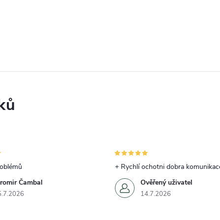
ků
roblémů
+ Rychlí ochotni dobra komunikac
aromir Čambal
Ověřený uživatel
5.7.2026
14.7.2026