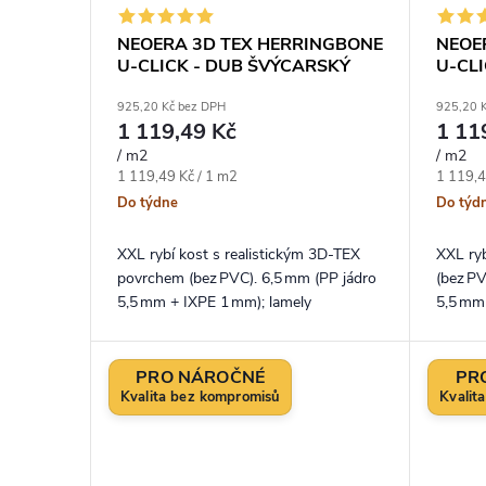
NEOERA 3D TEX HERRINGBONE
NEOE
U-CLICK - DUB ŠVÝCARSKÝ
U-CL
925,20 Kč bez DPH
925,20 
1 119,49 Kč
1 11
/ m2
/ m2
Měrná cena:
Měrná c
1 119,49 Kč / 1 m2
1 119,4
Do týdne
Do týd
XXL rybí kost s realistickým 3D‑TEX
XXL ry
povrchem (bez PVC). 6,5 mm (PP jádro
(bez PV
5,5 mm + IXPE 1 mm); lamely
5,5 mm
750×150 mm – Dub Švýcarský v
750×15
teplém medově hnědém tónu.
prostor
PRO NÁROČNÉ
PR