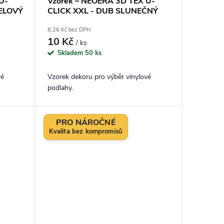
U-
Vzorek – NEOERA 3D TEX U-
ELOVÝ
CLICK XXL - DUB SLUNEČNÝ
8,26 Kč bez DPH
10 Kč
/ ks
Skladem
50 ks
vé
Vzorek dekoru pro výběr vinylové
podlahy.
PRO NÁROČNÉ