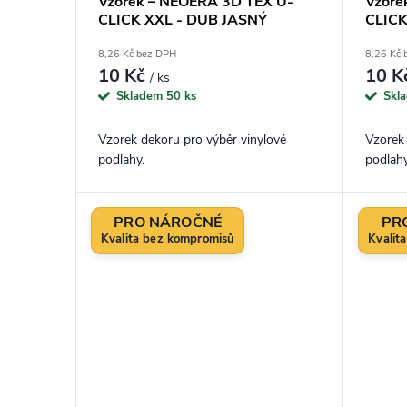
Vzorek – NEOERA 3D TEX U-
Vzore
CLICK XXL - DUB JASNÝ
CLIC
8,26 Kč bez DPH
8,26 Kč
10 Kč
10 K
/ ks
Skladem
50 ks
Skl
Vzorek dekoru pro výběr vinylové
Vzorek 
podlahy.
podlahy
PRO NÁROČNÉ
PR