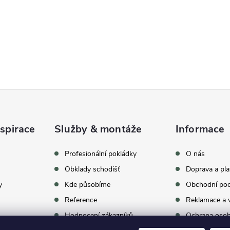
spirace
Služby & montáže
Informace
celkem
369
hodnocení
Profesionální pokládky
O nás
Obklady schodišť
Doprava a pla
y
Kde působíme
Obchodní po
Reference
Reklamace a v
Hodnocení zákazníků
Ochrana osob