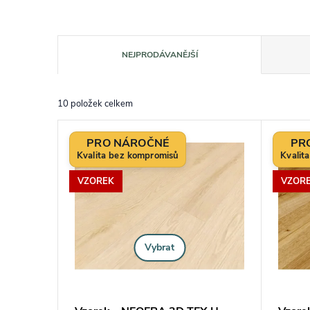
Řazení produktů
NEJPRODÁVANĚJŠÍ
10
položek celkem
Výpis produktů
PRO NÁROČNÉ
PR
VZOREK
VZOR
Vybrat