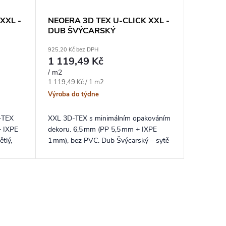
XXL -
NEOERA 3D TEX U-CLICK XXL -
DUB ŠVÝCARSKÝ
925,20 Kč bez DPH
1 119,49 Kč
/ m2
Měrná cena:
1 119,49 Kč / 1 m2
Výroba do týdne
‑TEX
XXL 3D‑TEX s minimálním opakováním
+ IXPE
dekoru. 6,5 mm (PP 5,5 mm + IXPE
tlý,
1 mm), bez PVC. Dub Švýcarský – sytě
ětšuje
medový tón a rustikální kresba pro
reprezentativní interiéry.