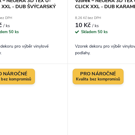
k – NEOERA 3D TEX U-
Vzorek – NEOERA 3D TEX 
K XXL - DUB ŠVÝCARSKÝ
CLICK XXL - DUB KARAM
 bez DPH
8,26 Kč bez DPH
č
10 Kč
/ ks
/ ks
adem
50 ks
Skladem
50 ks
dekoru pro výběr vinylové
Vzorek dekoru pro výběr vinylo
.
podlahy.
O NÁROČNÉ
PRO NÁROČNÉ