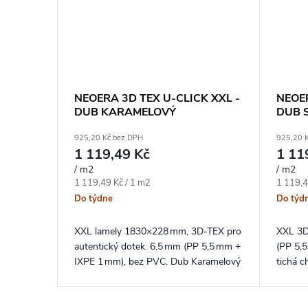
NEOERA 3D TEX U-CLICK XXL -
NEOER
DUB KARAMELOVÝ
DUB 
925,20 Kč bez DPH
925,20 
1 119,49 Kč
1 11
/ m2
/ m2
Měrná cena:
Měrná c
1 119,49 Kč / 1 m2
1 119,4
Do týdne
Do týd
XXL lamely 1830×228 mm, 3D‑TEX pro
XXL 3D
autentický dotek. 6,5 mm (PP 5,5 mm +
(PP 5,
IXPE 1 mm), bez PVC. Dub Karamelový
tichá c
– teplý karamelový odstín, který zútulní
živý de
prostor.
interiér