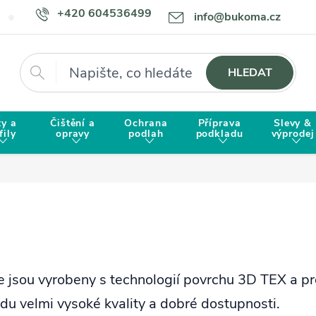
+420 604536499
info@bukoma.cz
Doprava a platba
Proč zvolit BUKOMU?
Hledat
HLEDAT
ty a
Čištění a
Ochrana
Příprava
Slevy &
fily
opravy
podlah
podkladu
výprodej
jsou vyrobeny s technologií povrchu 3D TEX a pro
u velmi vysoké kvality a dobré dostupnosti.