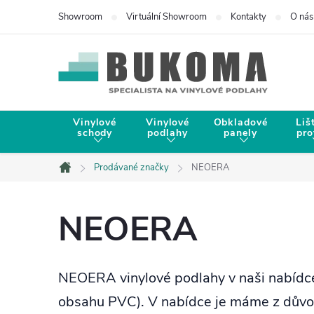
Showroom
Virtuální Showroom
Kontakty
O nás
Vinylové
Vinylové
Obkladové
Liš
schody
podlahy
panely
pro
Prodávané značky
NEOERA
Domů
NEOERA
NEOERA vinylové podlahy v naši nabídce 
obsahu PVC). V nabídce je máme z důvod