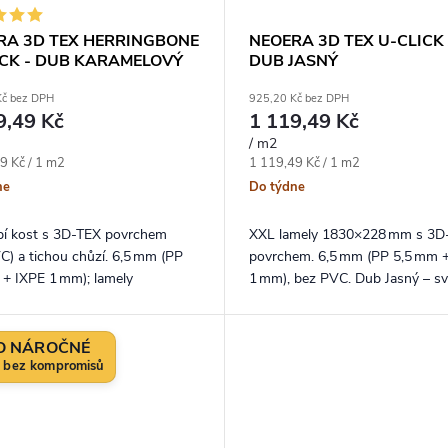
RA 3D TEX HERRINGBONE
NEOERA 3D TEX U-CLICK 
ICK - DUB KARAMELOVÝ
DUB JASNÝ
Kč bez DPH
925,20 Kč bez DPH
9,49 Kč
1 119,49 Kč
/ m2
ena:
Měrná cena:
9 Kč / 1 m2
1 119,49 Kč / 1 m2
ne
Do týdne
bí kost s 3D‑TEX povrchem
XXL lamely 1830×228 mm s 3D
C) a tichou chůzí. 6,5 mm (PP
povrchem. 6,5 mm (PP 5,5 mm 
 + IXPE 1 mm); lamely
1 mm), bez PVC. Dub Jasný – svě
0 mm – Dub Karamelový zútulní
vzdušný dekor, který opticky zv
 a zvýrazní kresbu dřeva.
prostor.
O NÁROČNÉ