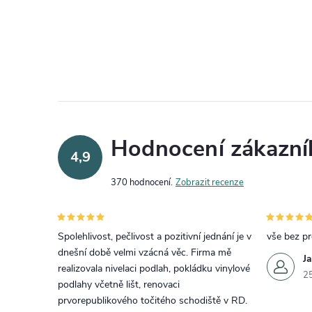
Ovládací prvky výpisu
Hodnocení zákazní
4,9
370 hodnocení
Zobrazit recenze
Spolehlivost, pečlivost a pozitivní jednání je v
vše bez p
dnešní době velmi vzácná věc. Firma mě
J
realizovala nivelaci podlah, pokládku vinylové
2
podlahy včetně lišt, renovaci
prvorepublikového točitého schodiště v RD.