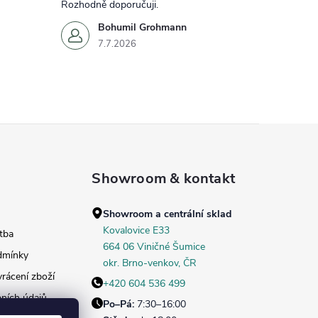
Rozhodně doporučuji.
Bohumil Grohmann
7.7.2026
Showroom & kontakt
Showroom a centrální sklad
Kovalovice E33
tba
664 06 Viničné Šumice
dmínky
okr. Brno‑venkov, ČR
rácení zboží
+420 604 536 499
ních údajů
Po–Pá:
7:30–16:00