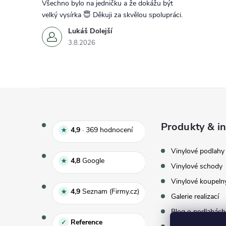
Všechno bylo na jedničku a že dokážu být
velký vysírka 😇 Děkuji za skvělou spolupráci.
Lukáš Dolejší
3.8.2026
Zápatí
Produkty & in
Hodnocení e‑shopu 4,9 z 5, 
4,9
·
369
hodnocení
★
Vinylové podlahy
Hodnocení Google 4,8 z 5
4,8
Google
★
Vinylové schody
Vinylové koupeln
Hodnocení Seznam 4,9 z 5
4,9
Seznam (Firmy.cz)
★
Galerie realizací
Blog o podlahách
Reference
✓