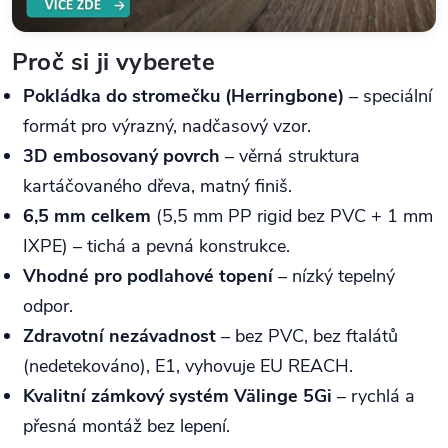
Proč si ji vyberete
Pokládka do stromečku (Herringbone)
– speciální
formát pro výrazný, nadčasový vzor.
3D embosovaný povrch
– věrná struktura
kartáčovaného dřeva, matný finiš.
6,5 mm celkem
(5,5 mm PP rigid bez PVC + 1 mm
IXPE) – tichá a pevná konstrukce.
Vhodné pro podlahové topení
– nízký tepelný
odpor.
Zdravotní nezávadnost
– bez PVC, bez ftalátů
(nedetekováno), E1, vyhovuje EU REACH.
Kvalitní zámkový systém Välinge 5Gi
– rychlá a
přesná montáž bez lepení.