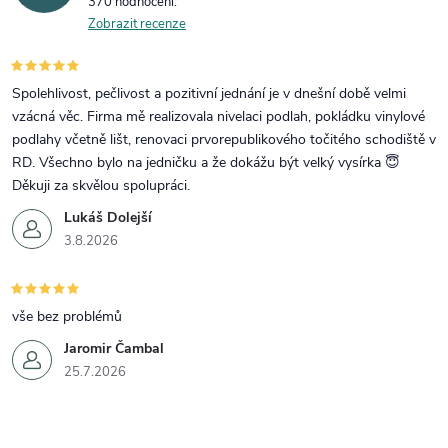
370 hodnocení
Zobrazit recenze
Spolehlivost, pečlivost a pozitivní jednání je v dnešní době velmi
vzácná věc. Firma mě realizovala nivelaci podlah, pokládku vinylové
podlahy včetně lišt, renovaci prvorepublikového točitého schodiště v
RD. Všechno bylo na jedničku a že dokážu být velký vysírka 😇
Děkuji za skvělou spolupráci.
Lukáš Dolejší
3.8.2026
vše bez problémů
Jaromir Čambal
25.7.2026