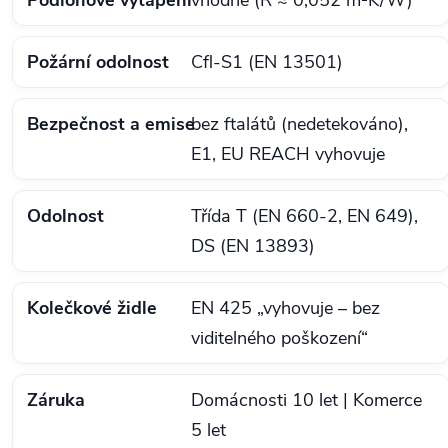
Požární odolnost
Cfl‑S1 (EN 13501)
Bezpečnost a emise
bez ftalátů (nedetekováno),
E1, EU REACH vyhovuje
Odolnost
Třída T (EN 660‑2, EN 649),
DS (EN 13893)
Kolečkové židle
EN 425 „vyhovuje – bez
viditelného poškození“
Záruka
Domácnosti 10 let | Komerce
5 let