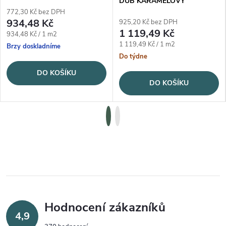
DUB KARAMELOVÝ
772,30 Kč bez DPH
934,48 Kč
925,20 Kč bez DPH
1 119,49 Kč
Měrná cena:
934,48 Kč / 1 m2
Měrná cena:
1 119,49 Kč / 1 m2
Brzy doskladníme
Do týdne
DO KOŠÍKU
DO KOŠÍKU
Hodnocení zákazníků
4,9