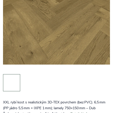
XXL rybí kost s realistickým 3D‑TEX povrchem (bez PVC). 6,5 mm
(PP jádro 5,5 mm + IXPE 1 mm); lamely 750×150 mm – Dub