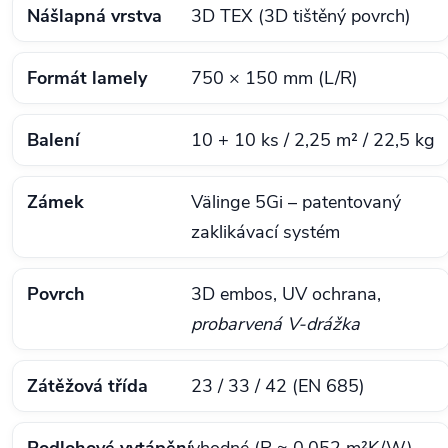
Nášlapná vrstva
3D TEX (3D tištěný povrch)
Formát lamely
750 × 150 mm (L/R)
Balení
10 + 10 ks / 2,25 m² / 22,5 kg
Zámek
Välinge 5Gi – patentovaný
zaklikávací systém
Povrch
3D embos, UV ochrana,
probarvená V‑drážka
Zátěžová třída
23 / 33 / 42 (EN 685)
Podlohové vytápění
vhodné (R ≈ 0,052 m²K/W)