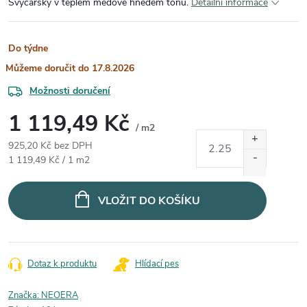
Švýcarský v teplém medově hnědém tónu.
Detailní informace
Do týdne
17.8.2026
Možnosti doručení
1 119,49 Kč
/ m2
925,20 Kč bez DPH
Měrná cena:
1 119,49 Kč / 1 m2
VLOŽIT DO KOŠÍKU
Dotaz k produktu
Hlídací pes
Značka:
NEOERA