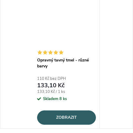
Opravný tavný tmel - různé
barvy
110 Kč bez DPH
133,10 Kč
Měrná cena:
133,10 Kč / 1 ks
Skladem
8 ks
ZOBRAZIT