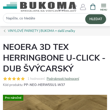
NÁKUPNÍ 
Hledat
HLEDAT
VINYLOVÉ PARKETY | BUKOMA + další značky
NEOERA 3D TEX
HERRINGBONE U-CLICK -
DUB ŠVÝCARSKÝ
1 hodnocení
Podrobnosti hodnocení
Kód produktu:
PP-NEO-HERW55U1-W37
Pro náročné