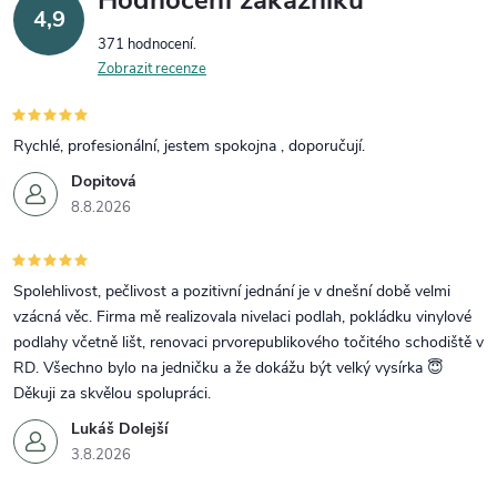
Hodnocení zákazníků
4,9
371 hodnocení
Zobrazit recenze
Rychlé, profesionální, jestem spokojna , doporučují.
Dopitová
8.8.2026
Spolehlivost, pečlivost a pozitivní jednání je v dnešní době velmi
vzácná věc. Firma mě realizovala nivelaci podlah, pokládku vinylové
podlahy včetně lišt, renovaci prvorepublikového točitého schodiště v
RD. Všechno bylo na jedničku a že dokážu být velký vysírka 😇
Děkuji za skvělou spolupráci.
Lukáš Dolejší
3.8.2026