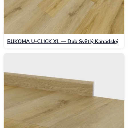
BUKOMA U‑CLICK XL — Dub Světlý Kanadský