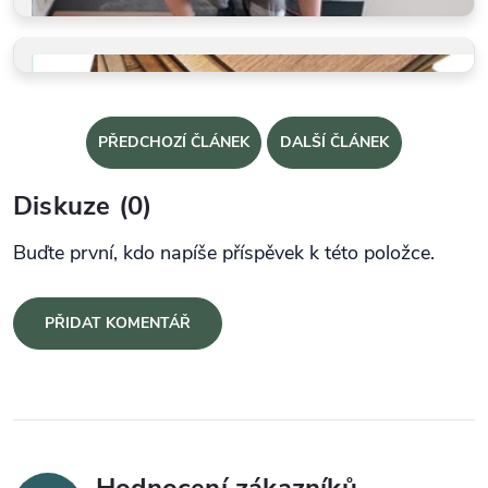
PROFI POKLÁDKY
Takto je děláme v BUKOMĚ
VZORKY ZDARMA
Dotkněte se kvality a vyberte
PŘEDCHOZÍ ČLÁNEK
DALŠÍ ČLÁNEK
Diskuze (0)
Buďte první, kdo napíše příspěvek k této položce.
PŘIDAT KOMENTÁŘ