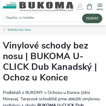
NÁKUPNÍ 
Hledat
HLEDAT
Schody bez nosu
Vinylové schody bez
nosu | BUKOMA U-
CLICK Dub Kanadský |
Ochoz u Konice
Podlaháři z BUKOMY v Ochozu u Konice (Jižní
Morava). Teracové schodiště jsme obložili vinylovou
podlahou s ohyby
BUKOMA U‑CLICK Dub