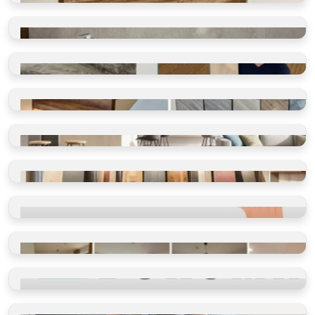
VINYLOVÉ SCHODY
Takto je děláme v BUKOMĚ
VINYLOVÉ KOUPELNY
Ano, olepujeme i zdi
BLOG O PODLAHÁCH
Ano, olepujeme i zdi
SHOWROOM
Vidět, cítit, vybrat
VINYLOVÉ PODLAHY
Výběr dle místností
VINYLOVÉ PODLAHY
Výběr dle parametrů
HODNOCENÍ
Ověřeno spokojenými zákazníky
REFERENCE
Příběhy našich klientů
PROČ VYBRAT BUKOMU
Více než schody a vinyl