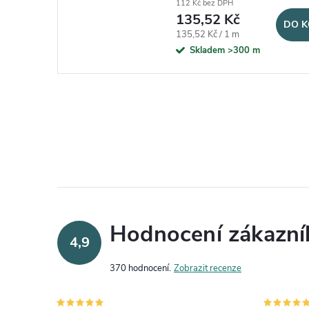
112 Kč bez DPH
135,52 Kč
DO K
Měrná cena:
135,52 Kč / 1 m
Skladem
>300 m
Hodnocení zákazní
4,9
370 hodnocení
Zobrazit recenze