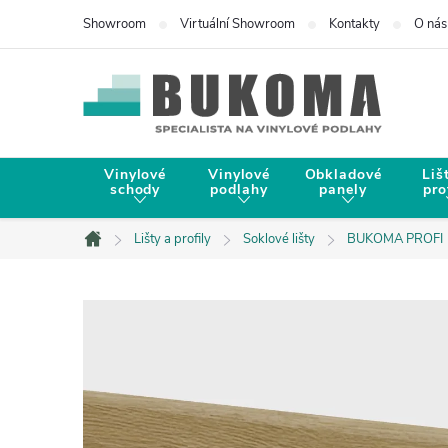
Showroom
Virtuální Showroom
Kontakty
O nás
Vinylové
Vinylové
Obkladové
Liš
schody
podlahy
panely
pro
Lišty a profily
Soklové lišty
BUKOMA PROFI
Domů