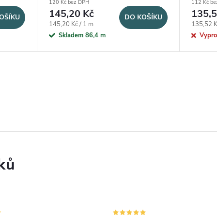
120 Kč bez DPH
112 Kč be
145,20 Kč
135,5
OŠÍKU
DO KOŠÍKU
Měrná cena:
Měrná ce
145,20 Kč / 1 m
135,52 K
Skladem
86,4 m
Vypr
ků