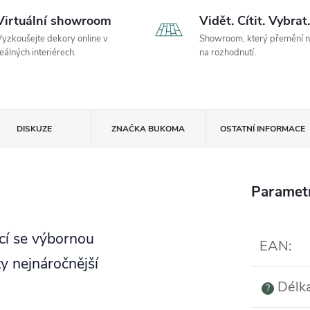
Virtuální showroom
Vidět. Cítit. Vybrat.
yzkoušejte dekory online v
Showroom, který přemění 
eálných interiérech.
na rozhodnutí.
DISKUZE
ZNAČKA
BUKOMA
OSTATNÍ INFORMACE
Paramet
ící se výbornou
EAN
:
ty nejnáročnější
Délk
?