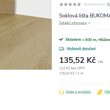
Neohodnoceno
P
Soklová lišta BUKOM
Detailní informace
Skladem
>300 m
Možnosti doručení
135,52 Kč
/ m
112 Kč bez DPH
Měrná cena:
135,52 Kč / 1 m
Dotaz k produktu
Hlí