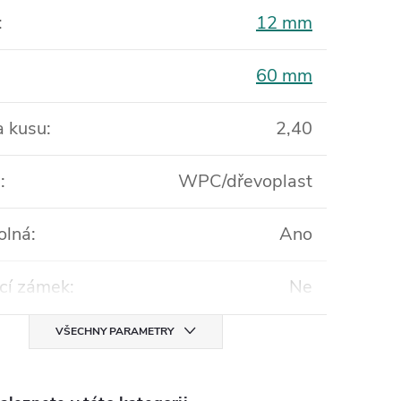
:
12 mm
60 mm
 kusu
:
2,40
l
:
WPC/dřevoplast
olná
:
Ano
cí zámek
:
Ne
VŠECHNY PARAMETRY