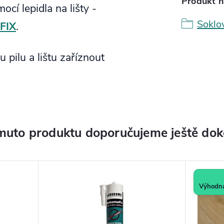
Produkt n
ocí lepidla na lišty -
Soklo
FIX
.
 pilu a lištu zaříznout
muto produktu doporučujeme ještě dok