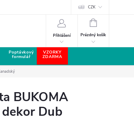
CZK
NÁKUPNÍ KOŠÍK
Prázdný košík
Přihlášení
Poptávkový
VZORKY
formulář
ZDARMA
Kanadský
išta BUKOMA
 dekor Dub