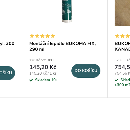
l, 300
Montážní lepidlo BUKOMA FIX,
BUKOM
290 ml
KANAD
120 Kč bez DPH
623,60 Kč
145,20 Kč
754,5
DO KOŠÍKU
OŠÍKU
Měrná cena:
Měrná ce
145,20 Kč / 1 ks
754,56 K
Skladem 10+
Skla
>300 m