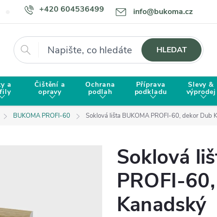
+420 604536499
info@bukoma.cz
Doprava a platba
Proč zvolit BUKOMU?
Hledat
HLEDAT
ty a
Čištění a
Ochrana
Příprava
Slevy &
fily
opravy
podlah
podkladu
výprodej
BUKOMA PROFI-60
Soklová lišta BUKOMA PROFI-60, dekor Dub 
Soklová l
PROFI-60,
Kanadský