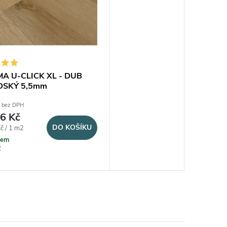
A U-CLICK XL - DUB
SKÝ 5,5mm
 bez DPH
6 Kč
DO KOŠÍKU
na:
č / 1 m2
dem
2