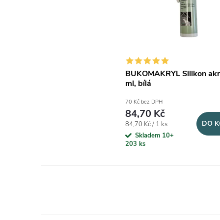
BUKOMAKRYL Silikon akry
ml, bílá
70 Kč bez DPH
84,70 Kč
DO K
Měrná cena:
84,70 Kč / 1 ks
Skladem 10+
203 ks