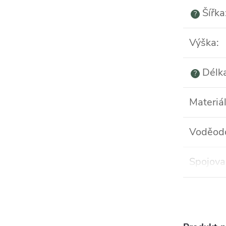
Šířka
?
Výška
:
Délka
?
Materiá
Voděod
Spojova