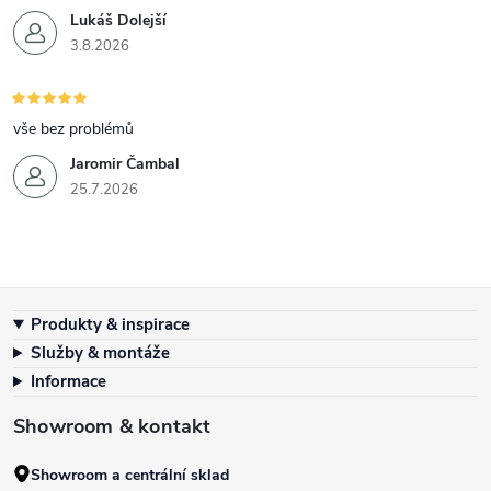
Lukáš Dolejší
3.8.2026
vše bez problémů
Jaromir Čambal
25.7.2026
Zápatí
Produkty & inspirace
Služby & montáže
Informace
Showroom & kontakt
Showroom a centrální sklad