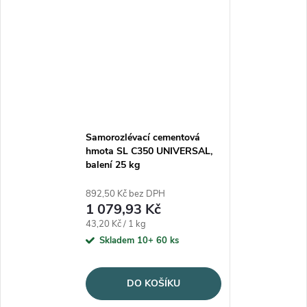
Samorozlévací cementová
hmota SL C350 UNIVERSAL,
balení 25 kg
892,50 Kč bez DPH
1 079,93 Kč
Měrná cena:
43,20 Kč / 1 kg
Skladem 10+
60 ks
DO KOŠÍKU