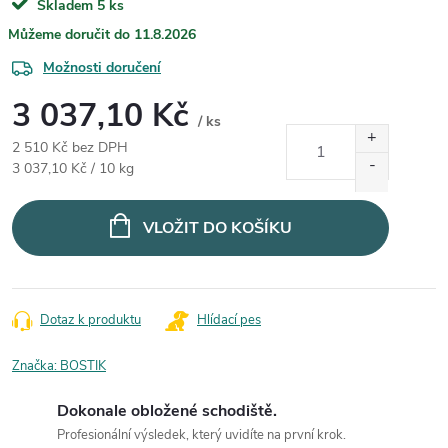
Skladem
5 ks
11.8.2026
Možnosti doručení
3 037,10 Kč
/ ks
2 510 Kč bez DPH
Měrná cena:
3 037,10 Kč / 10 kg
VLOŽIT DO KOŠÍKU
Dotaz k produktu
Hlídací pes
Značka:
BOSTIK
Dokonale obložené schodiště.
Profesionální výsledek, který uvidíte na první krok.