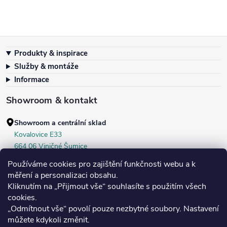
Zápatí
Produkty & inspirace
Služby & montáže
Informace
Showroom & kontakt
Showroom a centrální sklad
Kovalovice E33
664 06 Viničné Šumice
okr. Brno‑venkov, ČR
Používáme cookies pro zajištění funkčnosti webu a k
+420 604 536 499
měření a personalizaci obsahu.
Kliknutím na „Přijmout vše“ souhlasíte s použitím všech
Po–Pá:
7:30–16:00
cookies.
Středa:
do 18:00
„Odmítnout vše“ povolí pouze nezbytné soubory. Nastavení
Sobota:
8:00–10:00
můžete kdykoli změnit.