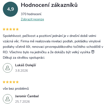
Hodnocení zákazníků
4,9
370 hodnocení
Zobrazit recenze
Spolehlivost, pečlivost a pozitivní jednání je v dnešní době velmi
vzácná věc. Firma mě realizovala nivelaci podlah, pokládku vinylové
podlahy včetně lišt, renovaci prvorepublikového točitého schodiště v
RD. Všechno bylo na jedničku a že dokážu být velký vysírka 😇
Děkuji za skvělou spolupráci.
Lukáš Dolejší
3.8.2026
vše bez problémů
Jaromir Čambal
25.7.2026