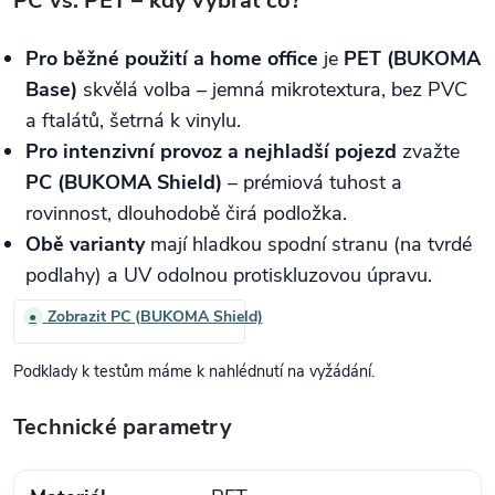
PC vs. PET – kdy vybrat co?
Pro běžné použití a home office
je
PET (BUKOMA
Base)
skvělá volba – jemná mikrotextura, bez PVC
a ftalátů, šetrná k vinylu.
Pro intenzivní provoz a nejhladší pojezd
zvažte
PC (BUKOMA Shield)
– prémiová tuhost a
rovinnost, dlouhodobě čirá podložka.
Obě varianty
mají hladkou spodní stranu (na tvrdé
podlahy) a UV odolnou protiskluzovou úpravu.
Zobrazit PC (BUKOMA Shield)
●
Podklady k testům máme k nahlédnutí na vyžádání.
Technické parametry