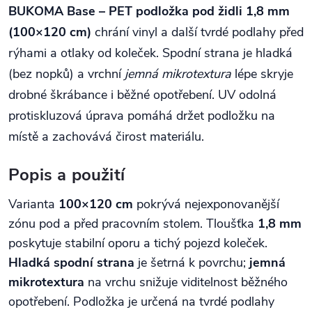
BUKOMA Base – PET podložka pod židli 1,8 mm
(100×120 cm)
chrání vinyl a další tvrdé podlahy před
rýhami a otlaky od koleček. Spodní strana je hladká
(bez nopků) a vrchní
jemná mikrotextura
lépe skryje
drobné škrábance i běžné opotřebení. UV odolná
protiskluzová úprava pomáhá držet podložku na
místě a zachovává čirost materiálu.
Popis a použití
Varianta
100×120 cm
pokrývá nejexponovanější
zónu pod a před pracovním stolem. Tloušťka
1,8 mm
poskytuje stabilní oporu a tichý pojezd koleček.
Hladká spodní strana
je šetrná k povrchu;
jemná
mikrotextura
na vrchu snižuje viditelnost běžného
opotřebení. Podložka je určená na tvrdé podlahy