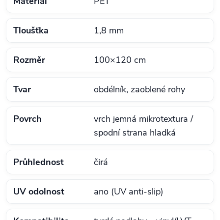
Materiál
PET
Tloušťka
1,8 mm
Rozměr
100×120 cm
Tvar
obdélník, zaoblené rohy
Povrch
vrch jemná mikrotextura /
spodní strana hladká
Průhlednost
čirá
UV odolnost
ano (UV anti‑slip)