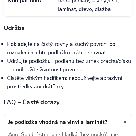
Kompatibilita
tvrdé podlahy – vinyl/LVT,
laminát, dřevo, dlažba
Údržba
Pokládejte na čistý, rovný a suchý povrch; po
rozbalení nechte podložku krátce srovnat.
Udržujte podložku i podlahu bez zrnek prachu/písku
– prodloužíte životnost povrchu.
Čistěte vlhkým hadříkem; nepoužívejte abrazivní
prostředky ani drátěnky.
FAQ – Časté dotazy
+
Je podložka vhodná na vinyl a laminát?
Ano. Spodní strana je hladká (bez nopků) a je