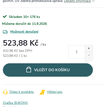
povrch, UV odolná protiskluzová úprava.
Detailní informace
Skladem 10+
176 ks
11.8.2026
Možnosti doručení
523,88 Kč
/ ks
432,96 Kč bez DPH
Měrná cena:
523,88 Kč / 1 ks
VLOŽIT DO KOŠÍKU
Dotaz k produktu
Hlídací pes
Značka:
BUKOMA