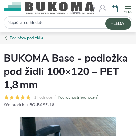
NÁKUPNÍ 
Hledat
HLEDAT
Podložky pod židle
BUKOMA Base - podložka
pod židli 100×120 – PET
1,8 mm
1 hodnocení
Podrobnosti hodnocení
Kód produktu:
BG-BASE-18