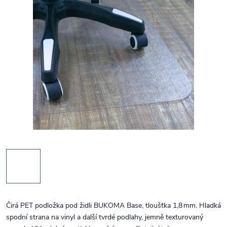
Čirá PET podložka pod židli BUKOMA Base, tloušťka 1,8 mm. Hladká
spodní strana na vinyl a další tvrdé podlahy, jemně texturovaný