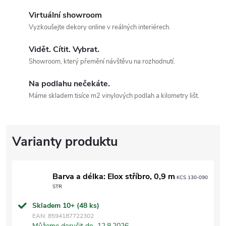
Virtuální showroom
Vyzkoušejte dekory online v reálných interiérech.
Vidět. Cítit. Vybrat.
Showroom, který přemění návštěvu na rozhodnutí.
Na podlahu nečekáte.
Máme skladem tisíce m2 vinylových podlah a kilometry lišt.
Barva a délka: Elox stříbro, 0,9 m
KCS 130-090
STR
Skladem 10+
(48 ks)
EAN:
8594187722302
Můžeme doručit do
12.8.2026