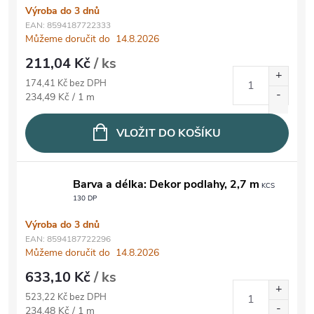
Výroba do 3 dnů
EAN:
8594187722333
Můžeme doručit do
14.8.2026
211,04 Kč
/ ks
174,41 Kč bez DPH
Měrná cena:
234,49 Kč / 1 m
VLOŽIT DO KOŠÍKU
Barva a délka: Dekor podlahy, 2,7 m
KCS
130 DP
Výroba do 3 dnů
EAN:
8594187722296
Můžeme doručit do
14.8.2026
633,10 Kč
/ ks
523,22 Kč bez DPH
Měrná cena:
234,48 Kč / 1 m