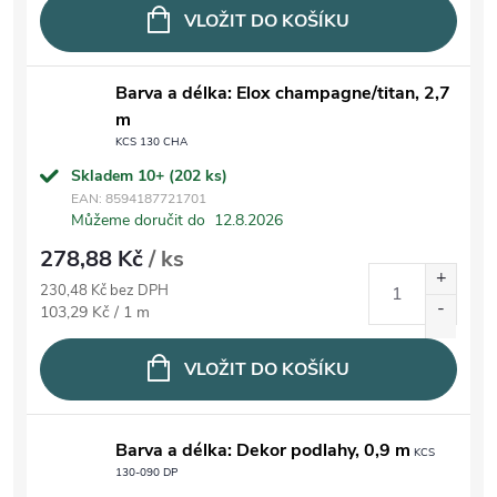
VLOŽIT DO KOŠÍKU
Barva a délka: Elox champagne/titan, 2,7
m
KCS 130 CHA
Skladem 10+
(202 ks)
EAN:
8594187721701
Můžeme doručit do
12.8.2026
278,88 Kč
/ ks
230,48 Kč bez DPH
Měrná cena:
103,29 Kč / 1 m
VLOŽIT DO KOŠÍKU
Barva a délka: Dekor podlahy, 0,9 m
KCS
130-090 DP