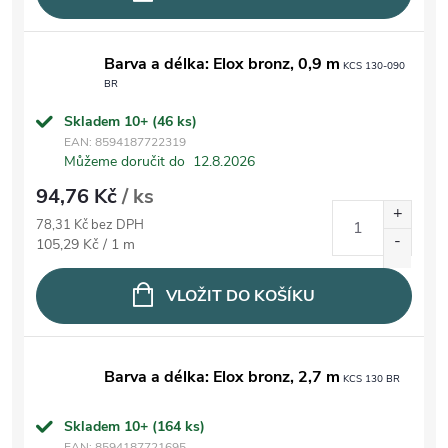
Barva a délka: Elox bronz, 0,9 m
KCS 130-090
BR
Skladem 10+
(46 ks)
EAN:
8594187722319
Můžeme doručit do
12.8.2026
94,76 Kč
/ ks
78,31 Kč bez DPH
Měrná cena:
105,29 Kč / 1 m
VLOŽIT DO KOŠÍKU
Barva a délka: Elox bronz, 2,7 m
KCS 130 BR
Skladem 10+
(164 ks)
EAN:
8594187721695