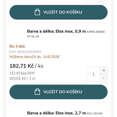
VLOŽIT DO KOŠÍKU
Barva a délka: Elox inox, 0,9 m
AAPAE_B3000-
KT-SK_09
Do 3 dnů
EAN:
8595200539983
Můžeme doručit do
14.8.2026
182,71 Kč
/ ks
151 Kč bez DPH
Měrná cena:
203,01 Kč / 1 m
VLOŽIT DO KOŠÍKU
Barva a délka: Elox inox, 2,7 m
KCS 130 INO