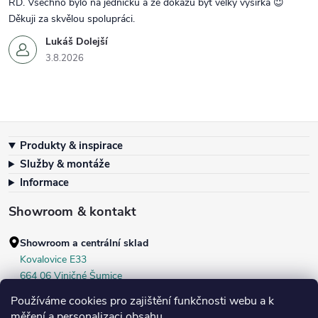
RD. Všechno bylo na jedničku a že dokážu být velký vysírka 😇
Děkuji za skvělou spolupráci.
Lukáš Dolejší
3.8.2026
Zápatí
Produkty & inspirace
Služby & montáže
Informace
Showroom & kontakt
Showroom a centrální sklad
Kovalovice E33
664 06 Viničné Šumice
okr. Brno‑venkov, ČR
Používáme cookies pro zajištění funkčnosti webu a k
+420 604 536 499
měření a personalizaci obsahu.