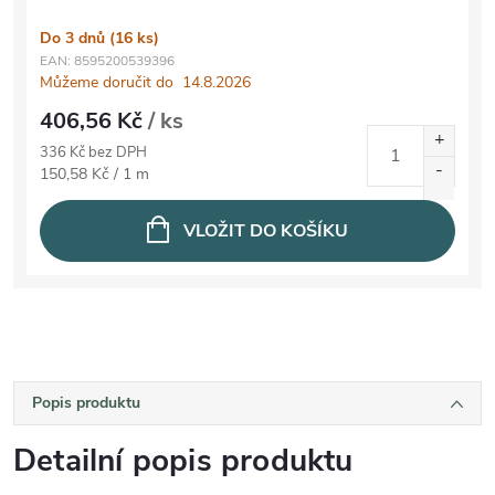
Do 3 dnů
(16 ks)
EAN:
8595200539396
Můžeme doručit do
14.8.2026
406,56 Kč
/ ks
336 Kč bez DPH
Měrná cena:
150,58 Kč / 1 m
VLOŽIT DO KOŠÍKU
Popis produktu
Detailní popis produktu