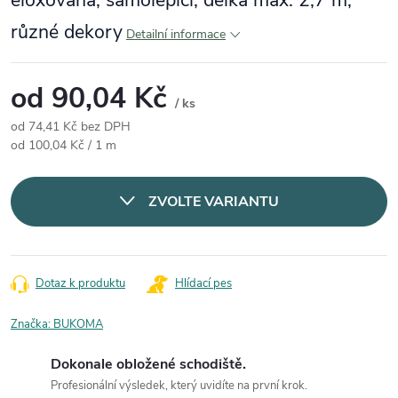
eloxovaná, samolepící, délka max. 2,7 m,
různé dekory
Detailní informace
od
90,04 Kč
/ ks
od
74,41 Kč
bez DPH
Měrná cena:
od 100,04 Kč / 1 m
ZVOLTE VARIANTU
Dotaz k produktu
Hlídací pes
Značka:
BUKOMA
Dokonale obložené schodiště.
Profesionální výsledek, který uvidíte na první krok.