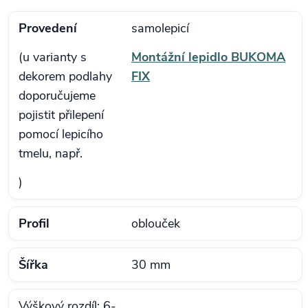
Provedení
samolepicí
(u varianty s
Montážní lepidlo BUKOMA
dekorem podlahy
FIX
doporučujeme
pojistit přilepení
pomocí lepicího
tmelu, např.
)
Profil
oblouček
Šířka
30 mm
Výškový rozdíl: 6-