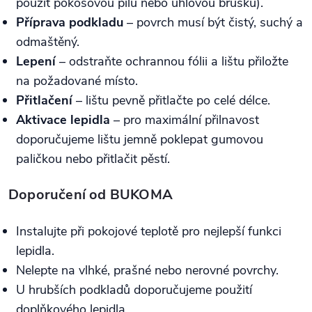
použít pokosovou pilu nebo úhlovou brusku).
Příprava podkladu
– povrch musí být čistý, suchý a
odmaštěný.
Lepení
– odstraňte ochrannou fólii a lištu přiložte
na požadované místo.
Přitlačení
– lištu pevně přitlačte po celé délce.
Aktivace lepidla
– pro maximální přilnavost
doporučujeme lištu jemně poklepat gumovou
paličkou nebo přitlačit pěstí.
Doporučení od BUKOMA
Instalujte při pokojové teplotě pro nejlepší funkci
lepidla.
Nelepte na vlhké, prašné nebo nerovné povrchy.
U hrubších podkladů doporučujeme použití
doplňkového lepidla.