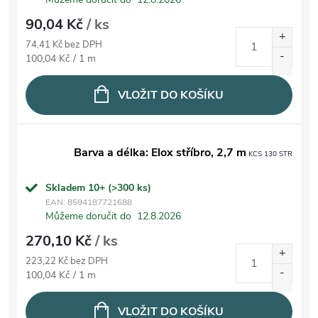
90,04 Kč
/ ks
74,41 Kč bez DPH
Měrná cena:
100,04 Kč / 1 m
VLOŽIT DO KOŠÍKU
Barva a délka: Elox stříbro, 2,7 m
KCS 130 STR
Skladem 10+
(>300 ks)
EAN:
8594187721688
Můžeme doručit do
12.8.2026
270,10 Kč
/ ks
223,22 Kč bez DPH
Měrná cena:
100,04 Kč / 1 m
VLOŽIT DO KOŠÍKU