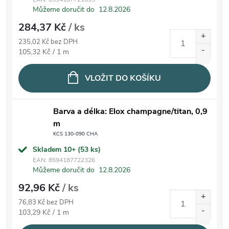
Můžeme doručit do
12.8.2026
284,37 Kč
/ ks
235,02 Kč bez DPH
Měrná cena:
105,32 Kč / 1 m
VLOŽIT DO KOŠÍKU
Barva a délka: Elox champagne/titan, 0,9
m
KCS 130-090 CHA
Skladem 10+
(53 ks)
EAN:
8594187722326
Můžeme doručit do
12.8.2026
92,96 Kč
/ ks
76,83 Kč bez DPH
Měrná cena:
103,29 Kč / 1 m