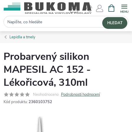
NÁKUPNÍ 
Hledat
HLEDAT
Lepidla a tmely
Probarvený silikon
MAPESIL AC 152 -
Lékořicová, 310ml
Neohodnoceno
Podrobnosti hodnocení
Kód produktu:
2360103752