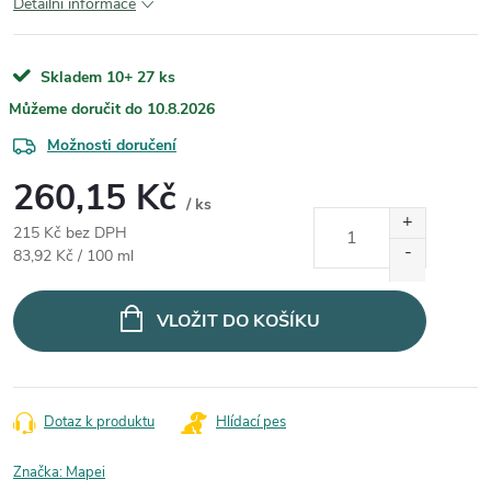
Detailní informace
Skladem 10+
27 ks
10.8.2026
Možnosti doručení
260,15 Kč
/ ks
215 Kč bez DPH
Měrná cena:
83,92 Kč / 100 ml
VLOŽIT DO KOŠÍKU
Dotaz k produktu
Hlídací pes
Značka:
Mapei