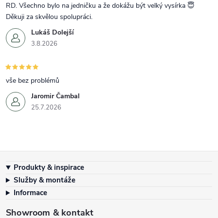
RD. Všechno bylo na jedničku a že dokážu být velký vysírka 😇
Děkuji za skvělou spolupráci.
Lukáš Dolejší
3.8.2026
vše bez problémů
Jaromir Čambal
25.7.2026
Zápatí
Produkty & inspirace
Služby & montáže
Informace
Showroom & kontakt