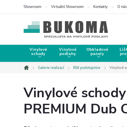
Showroom
Virtuální Showroom
Kontakty
O nás
Vinylové
Vinylové
Obkladové
Liš
schody
podlahy
panely
pro
Galerie realizací
Bílé podstupnice
Vinylové 
Domů
Vinylové schody
PREMIUM Dub Cl