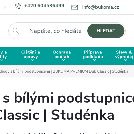
+420 604536499
info@bukoma.cz
Doprava a platba
Proč zvolit BUKOMU?
Hledat
HLEDAT
ty a
Čištění a
Ochrana
Příprava
Slevy &
fily
opravy
podlah
podkladu
výprodej
schody s bílými podstupnicemi | BUKOMA PREMIUM Dub Classic | Studénka
 s bílými podstupn
assic | Studénka