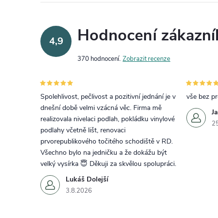
Hodnocení zákazní
4,9
370 hodnocení
Zobrazit recenze
Spolehlivost, pečlivost a pozitivní jednání je v
vše bez p
dnešní době velmi vzácná věc. Firma mě
J
realizovala nivelaci podlah, pokládku vinylové
2
podlahy včetně lišt, renovaci
prvorepublikového točitého schodiště v RD.
Všechno bylo na jedničku a že dokážu být
velký vysírka 😇 Děkuji za skvělou spolupráci.
Lukáš Dolejší
3.8.2026