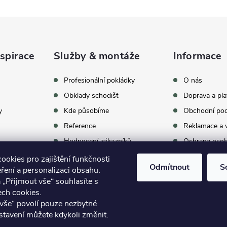
spirace
Služby & montáže
Informace
celkem
369
hodnocení
Profesionální pokládky
O nás
Obklady schodišť
Doprava a pla
y
Kde působíme
Obchodní po
Reference
Reklamace a v
Hodnocení zákazníků
Ochrana osob
Proč vybrat BUKOMU
Archív vypro
okies pro zajištění funkčnosti
Odmítnout
S
ření a personalizaci obsahu.
oom
Kontakty
 „Přijmout vše“ souhlasíte s
ech cookies.
vše“ povolí pouze nezbytné
stavení můžete kdykoli změnit.