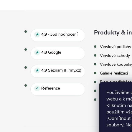
Zápatí
Produkty & in
Hodnocení e‑shopu 4,9 z 5, 
4,9
·
369
hodnocení
★
Vinylové podlahy
Hodnocení Google 4,8 z 5
4,8
Google
★
Vinylové schody
Vinylové koupeln
Hodnocení Seznam 4,9 z 5
4,9
Seznam (Firmy.cz)
★
Galerie realizací
Blog o podlahách
Reference
✓
Vzorky zdarma
Používáme co
webu a k mě
Virtuální showr
Kliknutím na
použitím vš
„Odmítnout 
soubory. Na