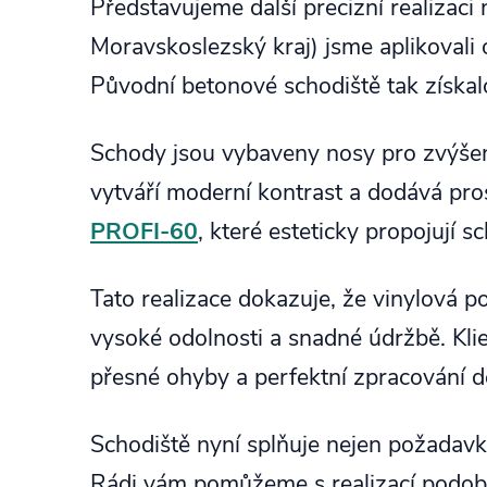
Představujeme další precizní realizac
Moravskoslezský kraj) jsme aplikovali
Původní betonové schodiště tak získalo
Schody jsou vybaveny nosy pro zvýšení
vytváří moderní kontrast a dodává pro
PROFI-60
, které esteticky propojují s
Tato realizace dokazuje, že vinylová p
vysoké odolnosti a snadné údržbě. Klient
přesné ohyby a perfektní zpracování de
Schodiště nyní splňuje nejen požadavk
Rádi vám pomůžeme s realizací podobn