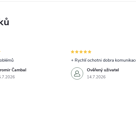
ků
roblémů
+ Rychlí ochotni dobra komunikac
aromir Čambal
Ověřený uživatel
5.7.2026
14.7.2026