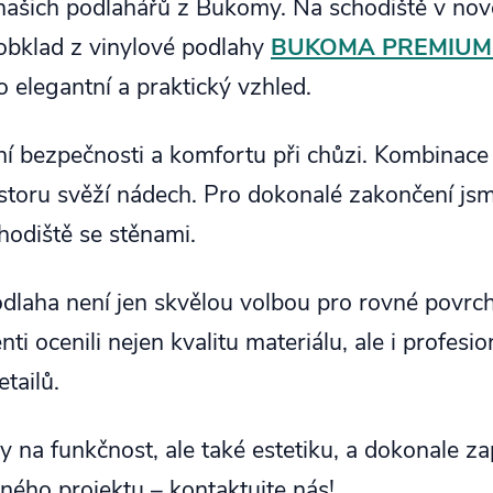
i našich podlahářů z Bukomy. Na schodiště v nov
 obklad z vinylové podlahy
BUKOMA PREMIUM 
 elegantní a praktický vzhled.
 bezpečnosti a komfortu při chůzi. Kombinace 
storu svěží nádech. Pro dokonalé zakončení jsm
chodiště se stěnami.
odlaha není jen skvělou volbou pro rovné povrchy
i ocenili nejen kvalitu materiálu, ale i profesio
tailů.
y na funkčnost, ale také estetiku, a dokonale z
ého projektu – kontaktujte nás!