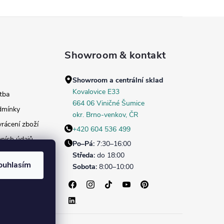
Showroom & kontakt
Showroom a centrální sklad
Kovalovice E33
tba
664 06 Viničné Šumice
dmínky
okr. Brno‑venkov, ČR
rácení zboží
+420 604 536 499
ních údajů
Po–Pá:
7:30–16:00
daných dekorů
Středa:
do 18:00
ouhlasím
Sobota:
8:00–10:00