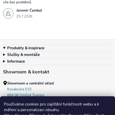
vše bez problémů
Jaromir Čambal
25.7.2026
Zápatí
Produkty & inspirace
Služby & montáže
Informace
Showroom & kontakt
Showroom a centrální sklad
Kovalovice E33
664 06 Viničné Šumice
okr. Brno‑venkov, ČR
Používáme cookies pro zajištění funkčnosti webu a k
+420 604 536 499
měření a personalizaci obsahu.