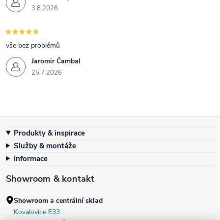
3.8.2026
vše bez problémů
Jaromir Čambal
25.7.2026
Zápatí
Produkty & inspirace
Služby & montáže
Informace
Showroom & kontakt
Showroom a centrální sklad
Kovalovice E33