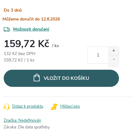
Do 3 dnů
12.8.2026
Možnosti doručení
159,72 Kč
/ ks
132 Kč bez DPH
Měrná cena:
159,72 Kč / 1 ks
VLOŽIT DO KOŠÍKU
Dotaz k produktu
Hlídací pes
Značka:
Nedefinován
Záruka
:
Dle data spotřeby