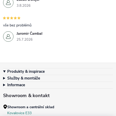
3.8.2026
vše bez problémů
Jaromir Čambal
25.7.2026
Zápatí
Produkty & inspirace
Služby & montáže
Informace
Showroom & kontakt
Showroom a centrální sklad
Kovalovice E33