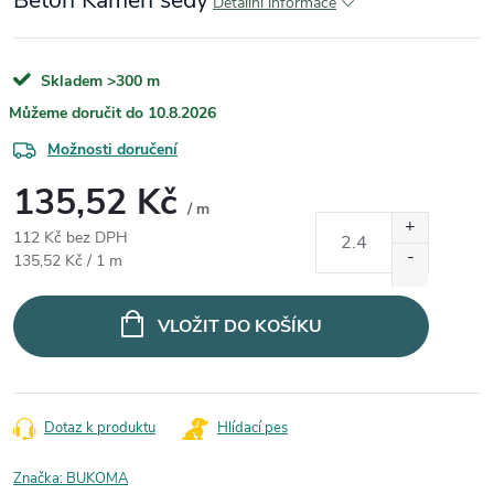
Beton Kámen šedý
Detailní informace
Skladem
>300 m
10.8.2026
Možnosti doručení
135,52 Kč
/ m
112 Kč bez DPH
Měrná cena:
135,52 Kč / 1 m
VLOŽIT DO KOŠÍKU
Dotaz k produktu
Hlídací pes
Značka:
BUKOMA