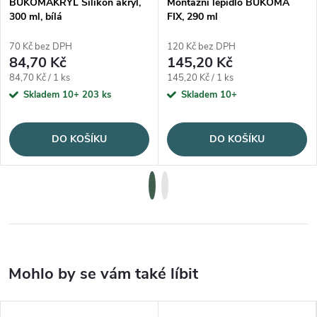
BUKOMAKRYL Silikon akryl,
Montážní lepidlo BUKOMA
300 ml, bílá
FIX, 290 ml
70 Kč bez DPH
120 Kč bez DPH
84,70 Kč
145,20 Kč
Měrná cena:
Měrná cena:
84,70 Kč / 1 ks
145,20 Kč / 1 ks
Skladem 10+
203 ks
Skladem 10+
DO KOŠÍKU
DO KOŠÍKU