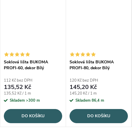
Soklová lišta BUKOMA
Soklová lišta BUKOMA
PROFI-60, dekor Bílý
PROFI-80, dekor Bílý
112 Kč bez DPH
120 Kč bez DPH
135,52 Kč
145,20 Kč
Měrná cena:
Měrná cena:
135,52 Kč / 1 m
145,20 Kč / 1 m
Skladem
>300 m
Skladem
86,4 m
DO KOŠÍKU
DO KOŠÍKU