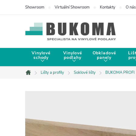
Showroom
Virtuální Showroom
Kontakty
O nás
Vinylové
Vinylové
Obkladové
Liš
schody
podlahy
panely
pro
Lišty a profily
Soklové lišty
BUKOMA PROFI
Domů