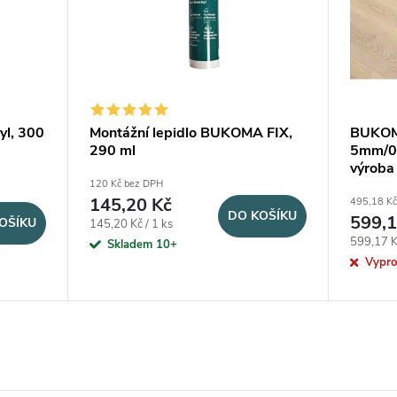
l, 300
Montážní lepidlo BUKOMA FIX,
BUKOM
290 ml
5mm/0
výroba
120 Kč bez DPH
145,20 Kč
495,18 Kč
DO KOŠÍKU
599,1
OŠÍKU
Měrná cena:
145,20 Kč / 1 ks
Měrná ce
599,17 K
Skladem 10+
Vypr