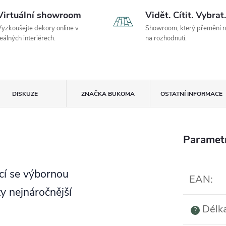
Virtuální showroom
Vidět. Cítit. Vybrat.
yzkoušejte dekory online v
Showroom, který přemění 
eálných interiérech.
na rozhodnutí.
DISKUZE
ZNAČKA
BUKOMA
OSTATNÍ INFORMACE
Paramet
ící se výbornou
EAN
:
ty nejnáročnější
Délk
?