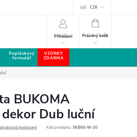
CZK
NÁKUPNÍ KOŠÍK
Prázdný košík
Přihlášení
Poptávkový
VZORKY
formulář
ZDARMA
uční
išta BUKOMA
dekor Dub luční
odrobnosti hodnocení
Kód produktu:
SKB60-W-20