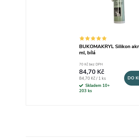
BUKOMAKRYL Silikon akry
ml, bílá
70 Kč bez DPH
84,70 Kč
DO K
Měrná cena:
84,70 Kč / 1 ks
Skladem 10+
203 ks