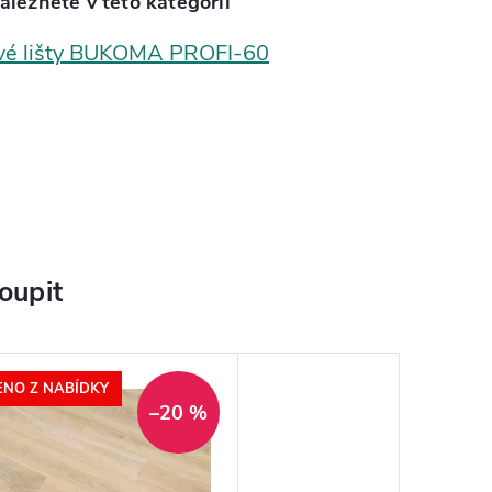
aleznete v této kategorii
vé lišty BUKOMA PROFI-60
oupit
NO Z NABÍDKY
–20 %