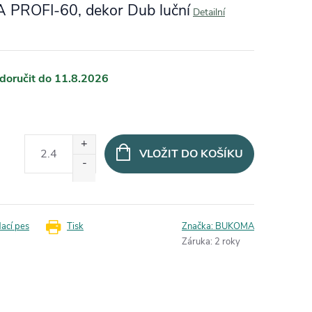
A PROFI-60, dekor Dub luční
Detailní
11.8.2026
VLOŽIT DO KOŠÍKU
dací pes
Tisk
Značka:
BUKOMA
Záruka
:
2 roky