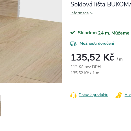
Soklová lišta BUKOM
informace
Skladem
24 m
Možnosti doručení
135,52 Kč
/ m
112 Kč bez DPH
Měrná cena:
135,52 Kč / 1 m
Dotaz k produktu
Hlí