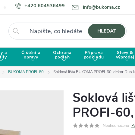
+420 604536499
info@bukoma.cz
Doprava a platba
Proč zvolit BUKOMU?
Hledat
HLEDAT
ty a
Čištění a
Ochrana
Příprava
Slevy &
fily
opravy
podlah
podkladu
výprodej
BUKOMA PROFI-60
Soklová lišta BUKOMA PROFI-60, dekor Dub l
Soklová l
PROFI-60, 
Neohodnoceno
P