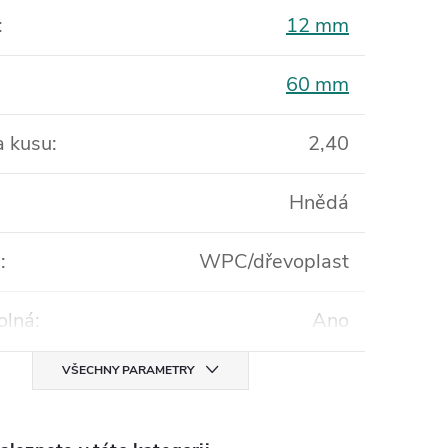
:
12 mm
60 mm
 kusu
:
2,40
Hnědá
l
:
WPC/dřevoplast
olná
:
Ano
VŠECHNY PARAMETRY