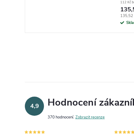
112 Kč 
135,
Měrná c
135,52 
Skl
Hodnocení zákazní
4,9
370 hodnocení
Zobrazit recenze