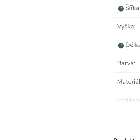
Šířka
?
Výška
:
Délka
?
Barva
:
Materiá
Voděod