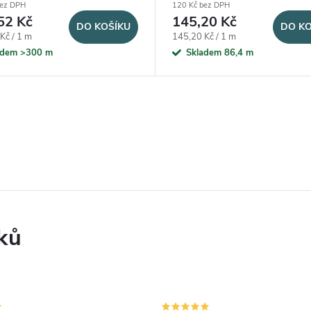
bez DPH
120 Kč bez DPH
52 Kč
145,20 Kč
DO KOŠÍKU
DO KO
ena:
Měrná cena:
Kč / 1 m
145,20 Kč / 1 m
adem
>300 m
Skladem
86,4 m
ků