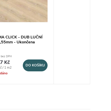
A CLICK - DUB LUČNÍ
,55mm - Ukončena
 bez DPH
7 Kč
DO KOŠÍKU
na:
č / 1 m2
odáno