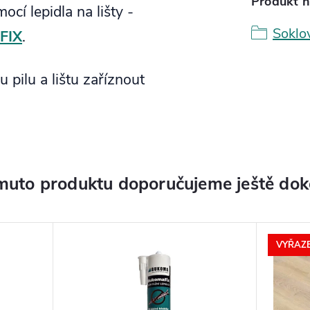
Produkt n
ocí lepidla na lišty -
Soklo
FIX
.
 pilu a lištu zaříznout
muto produktu doporučujeme ještě dok
VYŘAZE