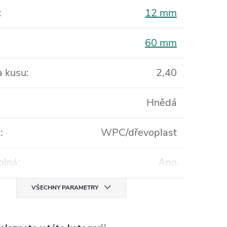
:
12 mm
60 mm
 kusu
:
2,40
Hnědá
l
:
WPC/dřevoplast
olná
:
Ano
VŠECHNY PARAMETRY