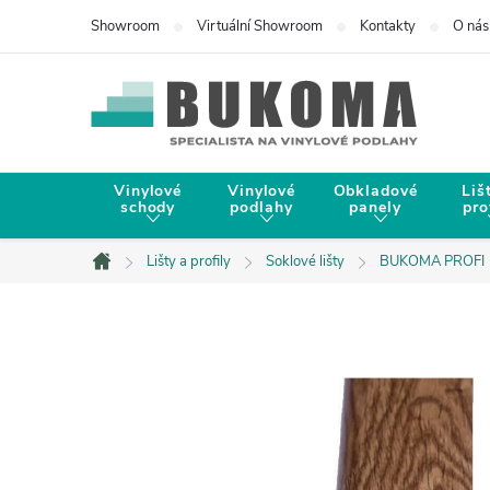
Showroom
Virtuální Showroom
Kontakty
O nás
Vinylové
Vinylové
Obkladové
Liš
schody
podlahy
panely
pro
Lišty a profily
Soklové lišty
BUKOMA PROFI
Domů