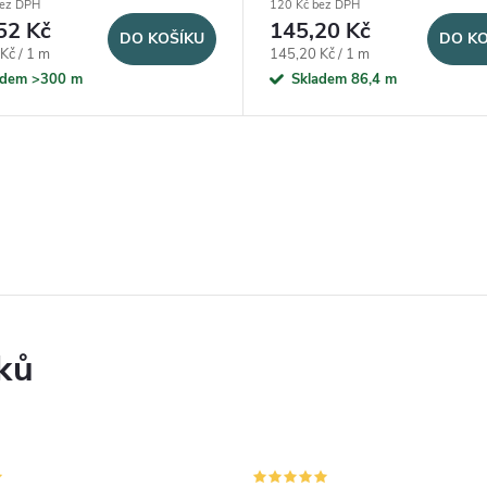
bez DPH
120 Kč bez DPH
52 Kč
145,20 Kč
DO KOŠÍKU
DO KO
ena:
Měrná cena:
Kč / 1 m
145,20 Kč / 1 m
adem
>300 m
Skladem
86,4 m
ků