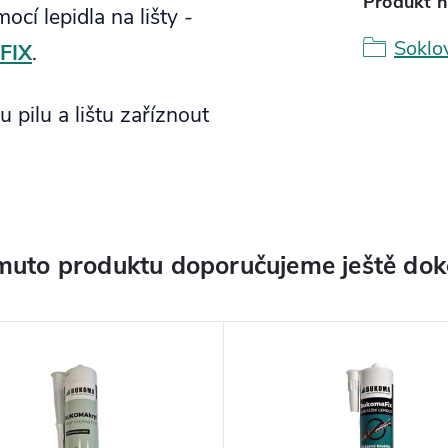
Produkt n
ocí lepidla na lišty -
Soklo
FIX
.
 pilu a lištu zaříznout
muto produktu doporučujeme ještě dok