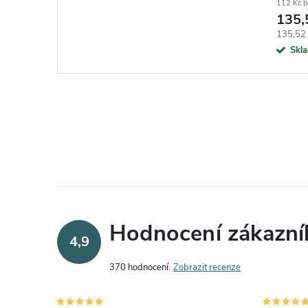
112 Kč 
135,
Měrná c
135,52 
Skl
Hodnocení zákazní
4,9
370 hodnocení
Zobrazit recenze