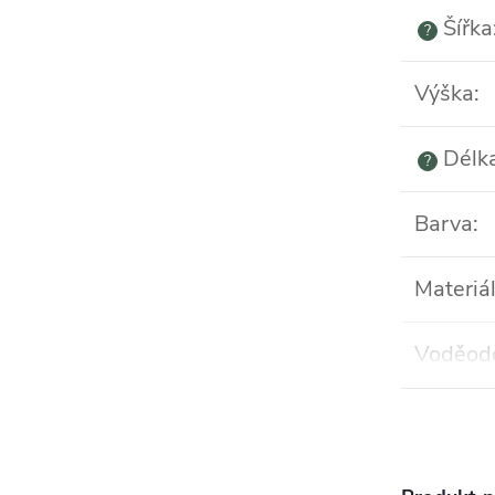
Šířka
?
Výška
:
Délka
?
Barva
:
Materiá
Voděod