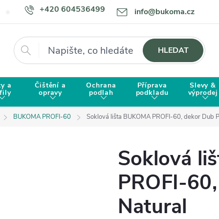
+420 604536499
info@bukoma.cz
Doprava a platba
Proč zvolit BUKOMU?
Hledat
HLEDAT
ty a
Čištění a
Ochrana
Příprava
Slevy &
fily
opravy
podlah
podkladu
výprodej
BUKOMA PROFI-60
Soklová lišta BUKOMA PROFI-60, dekor Dub Pi
Soklová l
PROFI-60,
Natural