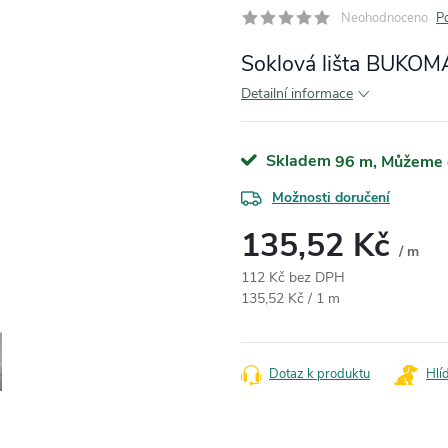
Neohodnoceno
P
Soklová lišta BUKOM
Detailní informace
Skladem
96 m
Možnosti doručení
135,52 Kč
/ m
112 Kč bez DPH
Měrná cena:
135,52 Kč / 1 m
Dotaz k produktu
Hlí