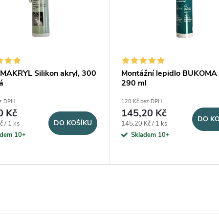
AKRYL Silikon akryl, 300
Montážní lepidlo BUKOMA 
á
290 ml
ez DPH
120 Kč bez DPH
0 Kč
145,20 Kč
DO KO
DO KOŠÍKU
ena:
Měrná cena:
 / 1 ks
145,20 Kč / 1 ks
adem 10+
Skladem 10+