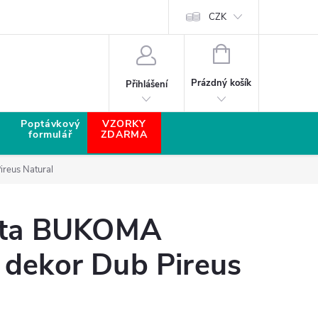
CZK
NÁKUPNÍ KOŠÍK
Prázdný košík
Přihlášení
Poptávkový
VZORKY
formulář
ZDARMA
reus Natural
išta BUKOMA
 dekor Dub Pireus