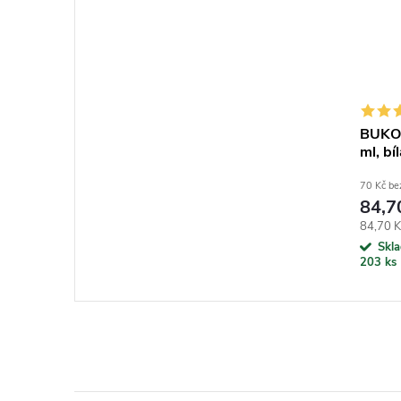
BUKOM
ml, bíl
70 Kč b
84,7
Měrná c
84,70 Kč
Skl
203 ks