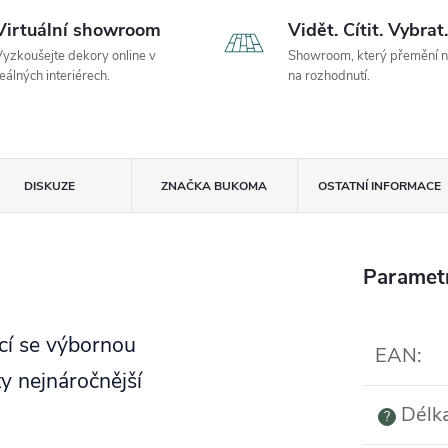
Virtuální showroom
Vidět. Cítit. Vybrat.
yzkoušejte dekory online v
Showroom, který přemění 
eálných interiérech.
na rozhodnutí.
DISKUZE
ZNAČKA
BUKOMA
OSTATNÍ INFORMACE
Paramet
ící se výbornou
EAN
:
ty nejnáročnější
Délk
?