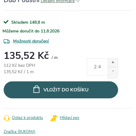
Dub Pouštní
Detailní informace
Skladem
148,8 m
11.8.2026
Možnosti doručení
135,52 Kč
/ m
112 Kč bez DPH
Měrná cena:
135,52 Kč / 1 m
VLOŽIT DO KOŠÍKU
Dotaz k produktu
Hlídací pes
Značka:
BUKOMA