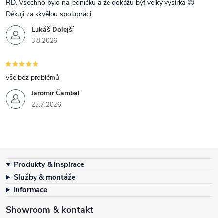
RD. Všechno bylo na jedničku a že dokážu být velký vysírka 😇
Děkuji za skvělou spolupráci.
Lukáš Dolejší
3.8.2026
vše bez problémů
Jaromir Čambal
25.7.2026
Zápatí
Produkty & inspirace
Služby & montáže
Informace
Showroom & kontakt