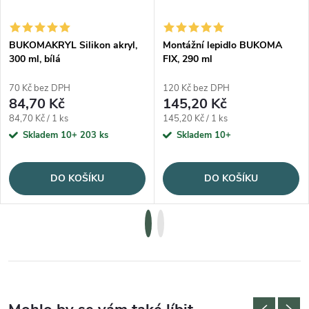
BUKOMAKRYL Silikon akryl,
Montážní lepidlo BUKOMA
300 ml, bílá
FIX, 290 ml
70 Kč bez DPH
120 Kč bez DPH
84,70 Kč
145,20 Kč
Měrná cena:
Měrná cena:
84,70 Kč / 1 ks
145,20 Kč / 1 ks
Skladem 10+
203 ks
Skladem 10+
DO KOŠÍKU
DO KOŠÍKU