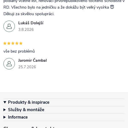
podlahy včetně lišt, renovaci prvorepublikového točitého schodiště v
RD. Všechno bylo na jedničku a že dokážu být velký vysírka 😇
Děkuji za skvělou spolupráci.
Lukáš Dolejší
3.8.2026
vše bez problémů
Jaromir Čambal
25.7.2026
Zápatí
Produkty & inspirace
Služby & montáže
Informace