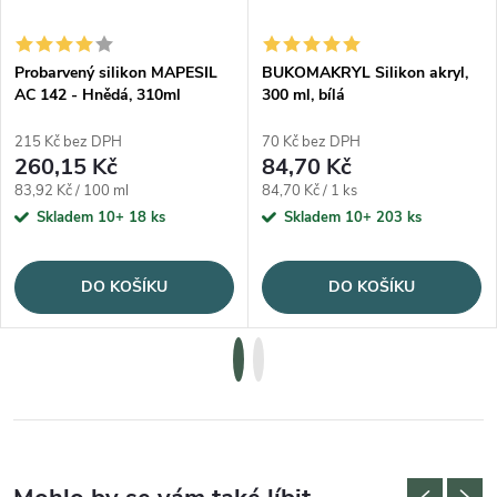
Probarvený silikon MAPESIL
BUKOMAKRYL Silikon akryl,
AC 142 - Hnědá, 310ml
300 ml, bílá
215 Kč bez DPH
70 Kč bez DPH
260,15 Kč
84,70 Kč
Měrná cena:
Měrná cena:
83,92 Kč / 100 ml
84,70 Kč / 1 ks
Skladem 10+
18 ks
Skladem 10+
203 ks
DO KOŠÍKU
DO KOŠÍKU