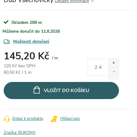
Dub Všechovický
Detailní informace
Skladem
288 m
11.8.2026
Možnosti doručení
145,20 Kč
/ m
120 Kč bez DPH
Měrná cena:
60,50 Kč / 1 m
VLOŽIT DO KOŠÍKU
Dotaz k produktu
Hlídací pes
Značka:
BUKOMA