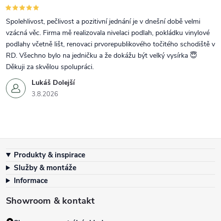
Spolehlivost, pečlivost a pozitivní jednání je v dnešní době velmi
vzácná věc. Firma mě realizovala nivelaci podlah, pokládku vinylové
podlahy včetně lišt, renovaci prvorepublikového točitého schodiště v
RD. Všechno bylo na jedničku a že dokážu být velký vysírka 😇
Děkuji za skvělou spolupráci.
Lukáš Dolejší
3.8.2026
Zápatí
Produkty & inspirace
Služby & montáže
Informace
Showroom & kontakt