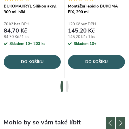
BUKOMAKRYL Silikon akryl,
Montážní lepidlo BUKOMA
300 ml, bílá
FIX, 290 ml
70 Kč bez DPH
120 Kč bez DPH
84,70 Kč
145,20 Kč
Měrná cena:
Měrná cena:
84,70 Kč / 1 ks
145,20 Kč / 1 ks
Skladem 10+
203 ks
Skladem 10+
DO KOŠÍKU
DO KOŠÍKU