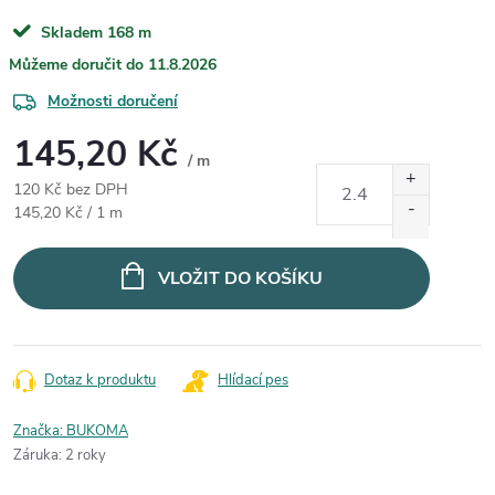
Skladem
168 m
11.8.2026
Možnosti doručení
145,20 Kč
/ m
120 Kč bez DPH
Měrná cena:
145,20 Kč / 1 m
VLOŽIT DO KOŠÍKU
Dotaz k produktu
Hlídací pes
Značka:
BUKOMA
Záruka
:
2 roky